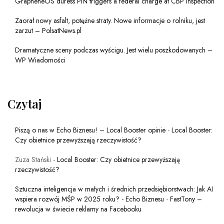
GrapheneOS duress PIN triggers a federal charge at CBP inspection
Zaorał nowy asfalt, potężne straty. Nowe informacje o rolniku, jest
zarzut – PolsatNews.pl
Dramatyczne sceny podczas wyścigu. Jest wielu poszkodowanych –
WP Wiadomości
Czytaj
Piszą o nas w Echo Biznesu! – Local Booster opinie
-
Local Booster:
Czy obietnice przewyższają rzeczywistość?
Zuza Stański
-
Local Booster: Czy obietnice przewyższają
rzeczywistość?
Sztuczna inteligencja w małych i średnich przedsiębiorstwach: Jak AI
wspiera rozwój MŚP w 2025 roku? - Echo Biznesu
-
FastTony –
rewolucja w świecie reklamy na Facebooku