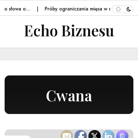
ego słowa o…
Próby ograniczania mięsa w diecie to "po
Echo Biznesu
Cwana