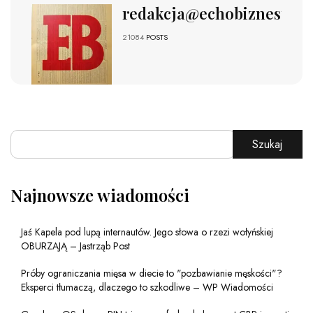
redakcja@echobiznesu.pl
21084
POSTS
Szukaj
Najnowsze wiadomości
Jaś Kapela pod lupą internautów. Jego słowa o rzezi wołyńskiej
OBURZAJĄ – Jastrząb Post
Próby ograniczania mięsa w diecie to "pozbawianie męskości"?
Eksperci tłumaczą, dlaczego to szkodliwe – WP Wiadomości