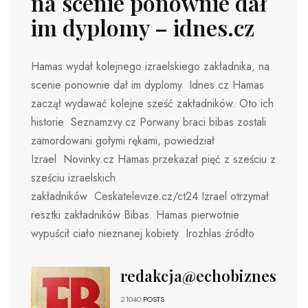
na scenie ponownie dał
im dyplomy – idnes.cz
Hamas wydał kolejnego izraelskiego zakładnika, na
scenie ponownie dał im dyplomy Idnes.cz Hamas
zaczął wydawać kolejne sześć zakładników. Oto ich
historie Seznamzvy.cz Porwany braci bibas zostali
zamordowani gołymi rękami, powiedział
Izrael Novinky.cz Hamas przekazał pięć z sześciu z
sześciu izraelskich
zakładników Ceskatelevize.cz/ct24 Izrael otrzymał
resztki zakładników Bibas. Hamas pierwotnie
wypuścił ciało nieznanej kobiety Irozhlas źródło
redakcja@echobiznesu.pl
21040
POSTS