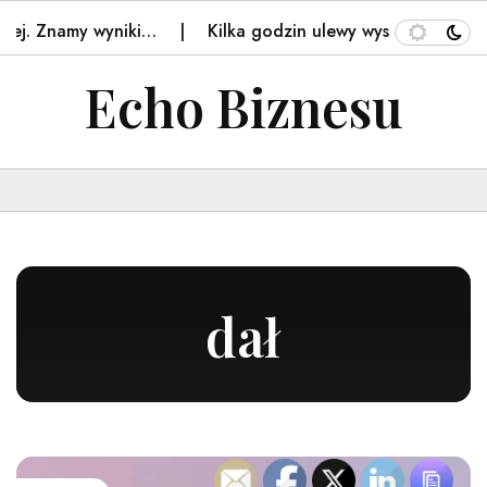
yniki…
Kilka godzin ulewy wystarczyło. Rzeszów liczy st
Echo Biznesu
dał