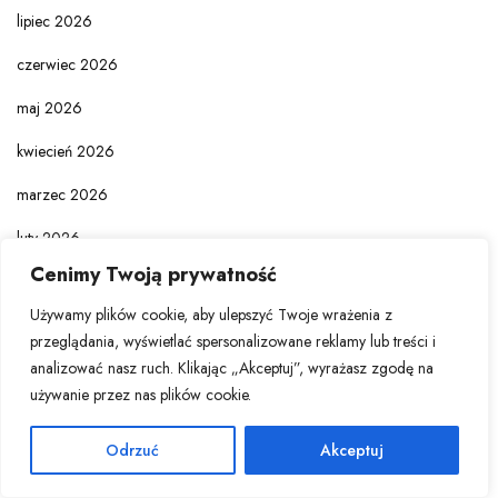
lipiec 2026
czerwiec 2026
maj 2026
kwiecień 2026
marzec 2026
luty 2026
Cenimy Twoją prywatność
styczeń 2026
Używamy plików cookie, aby ulepszyć Twoje wrażenia z
grudzień 2025
przeglądania, wyświetlać spersonalizowane reklamy lub treści i
analizować nasz ruch. Klikając „Akceptuj”, wyrażasz zgodę na
listopad 2025
używanie przez nas plików cookie.
październik 2025
Odrzuć
Akceptuj
wrzesień 2025