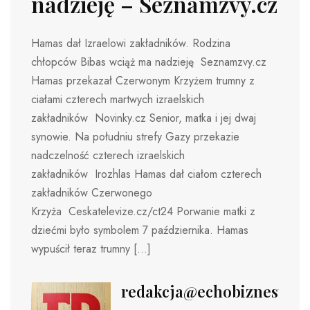
nadzieję – Seznamzvy.cz
Hamas dał Izraelowi zakładników. Rodzina
chłopców Bibas wciąż ma nadzieję Seznamzvy.cz
Hamas przekazał Czerwonym Krzyżem trumny z
ciałami czterech martwych izraelskich
zakładników Novinky.cz Senior, matka i jej dwaj
synowie. Na południu strefy Gazy przekazie
nadczelność czterech izraelskich
zakładników Irozhlas Hamas dał ciałom czterech
zakładników Czerwonego
Krzyża Ceskatelevize.cz/ct24 Porwanie matki z
dziećmi było symbolem 7 października. Hamas
wypuścił teraz trumny […]
redakcja@echobiznesu.pl