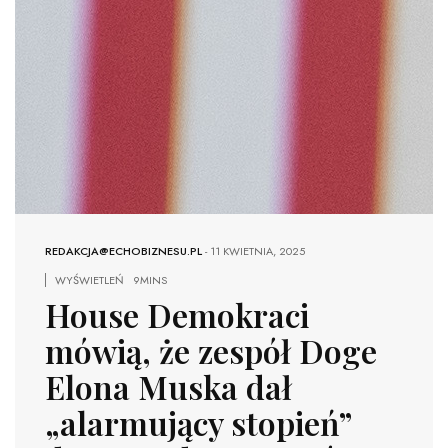
REDAKCJA@ECHOBIZNESU.PL
-
11 KWIETNIA, 2025
WYŚWIETLEŃ
9MINS
House Demokraci
mówią, że zespół Doge
Elona Muska dał
„alarmujący stopień”