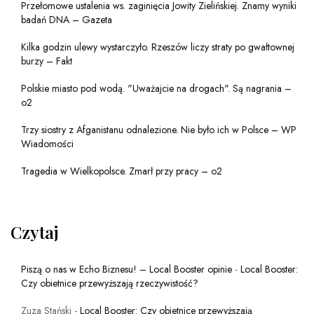
Przełomowe ustalenia ws. zaginięcia Jowity Zielińskiej. Znamy wyniki
badań DNA – Gazeta
Kilka godzin ulewy wystarczyło. Rzeszów liczy straty po gwałtownej
burzy – Fakt
Polskie miasto pod wodą. "Uważajcie na drogach". Są nagrania –
o2
Trzy siostry z Afganistanu odnalezione. Nie było ich w Polsce – WP
Wiadomości
Tragedia w Wielkopolsce. Zmarł przy pracy – o2
Czytaj
Piszą o nas w Echo Biznesu! – Local Booster opinie
-
Local Booster:
Czy obietnice przewyższają rzeczywistość?
Zuza Stański
-
Local Booster: Czy obietnice przewyższają