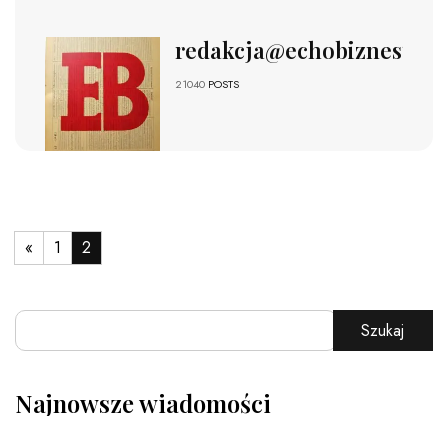
redakcja@echobiznesu.pl
21040
POSTS
«
1
2
Szukaj
Najnowsze wiadomości