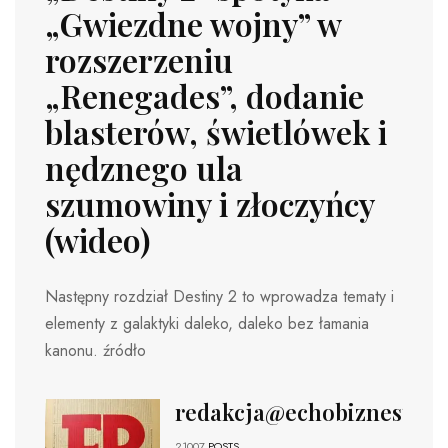
„Gwiezdne wojny” w
rozszerzeniu
„Renegades”, dodanie
blasterów, świetlówek i
nędznego ula
szumowiny i złoczyńcy
(wideo)
Następny rozdział Destiny 2 to wprowadza tematy i
elementy z galaktyki daleko, daleko bez łamania
kanonu. źródło
redakcja@echobiznesu.pl
21007
POSTS