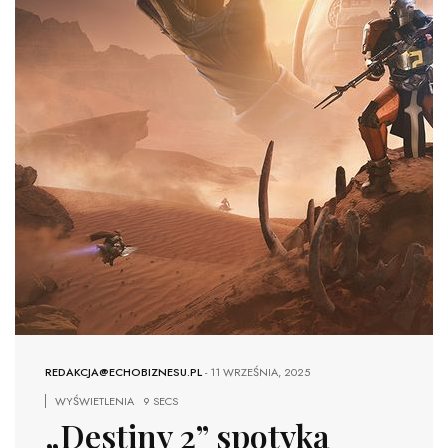
REDAKCJA@ECHOBIZNESU.PL
-
11 WRZEŚNIA, 2025
WYŚWIETLENIA
9 SECS
„Destiny 2” spotyka