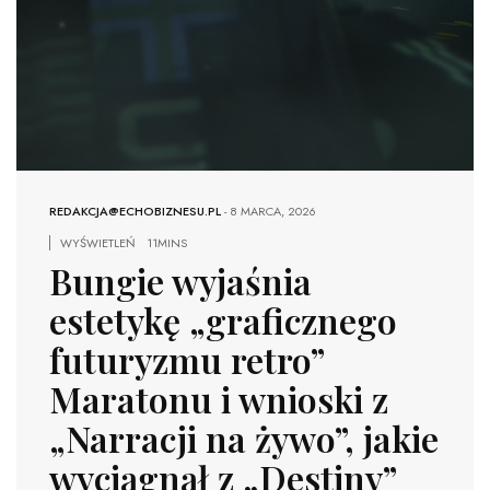
REDAKCJA@ECHOBIZNESU.PL
-
8 MARCA, 2026
WYŚWIETLEŃ
11MINS
Bungie wyjaśnia
estetykę „graficznego
futuryzmu retro”
Maratonu i wnioski z
„Narracji na żywo”, jakie
wyciągnął z „Destiny”