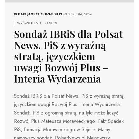
REDAKCJA@ECHOBIZNESU.PL
-
3 SIERPNIA, 2026
WYŚWIETLENIA
41 SECS
Sondaż IBRiS dla Polsat
News. PiS z wyraźną
stratą, języczkiem
uwagi Rozwój Plus –
Interia Wydarzenia
Sondaż IBRiS dla Polsat News. PiS z wyraźną stratą,
języczkiem uwagi Rozwój Plus Interia Wydarzenia
Sondaż. PiS z ogromną stratą, na tyle może liczyć
Rozwój Plus Mateusza Morawieckiego Fakt Spadek
PiS, formacja Morawieckiego w Sejmie. Mamy
najnowszy sondaż PolsatNews.pl Najnowszy