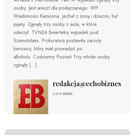
osoby. Jest areszt dla podejrzanego WP
Wiadomości Kamionna. Jechał z żoną i dziećmi, był
pijany. Zginęły trzy osoby z auta, w które
uderzył TVN24 Śmiertelny wypadek pod
Szamotułami. Prokuratura postawiła zarzuty
kierowcy, który miał prowadzić po
alkoholu Codzienny Poznań Trzy młode osoby
zginęły […]
redakcja@echobiznesu.pl
21078
POSTS