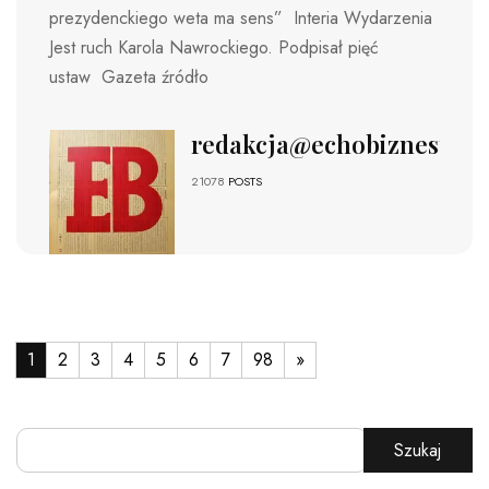
prezydenckiego weta ma sens” Interia Wydarzenia
Jest ruch Karola Nawrockiego. Podpisał pięć
ustaw Gazeta źródło
redakcja@echobiznesu.pl
21078
POSTS
1
2
3
4
5
6
7
98
»
Szukaj