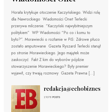
Horała krytykuje otoczenie Kaczyńskiego. Widzi rolę
dla Nawrockiego Wiadomości Onet Terlecki
przerywa milczenie. “Kaczyński najwybitniejszym
politykiem” WP Wiadomości “Po co i komu to
było?”. Morawiecki o rozłamie w PiS: Zdrowe płuco
zostało amputowane Gazeta Ryszard Terlecki stanął
po stronie Morawieckiego. Jego majątek może
zaskoczyć Fakt Z kim do wyborów pójdzie
stowarzyszenie Morawieckiego? Były premier
wyjawił, czy trwają rozmowy Gazeta Prawna […]
redakcja@echobiznesu.pl
21078
POSTS