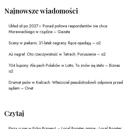
Najnowsze wiadomości
Układ sił po 2027 r. Ponad połowa respondentów nie chce
Morawieckiego w rządzie – Gazeta
Sceny w piekarni. 31-latek nagrany. Ręce opadają – o2
Aż nagrał. Oto rzeczywistość w Tatrach. Poruszenie – o2
104 kupony. Ale pech Polaków w Lotto. To znów się stało – Biznes
o2
Dramat psów w Kielcach. Właściciel pseudohodowli odpowie przed
sądem – Onet
Czytaj
Piszą o nas w Echo Biznesu! – Local Booster opinie
-
Local Booster: