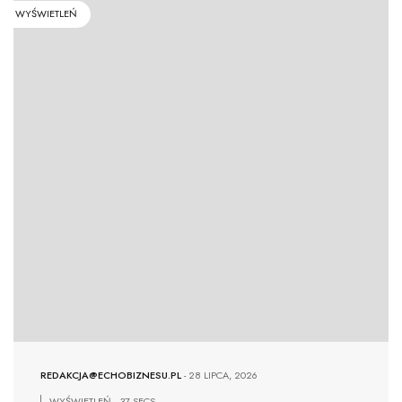
WYŚWIETLEŃ
REDAKCJA@ECHOBIZNESU.PL
-
28 LIPCA, 2026
WYŚWIETLEŃ
37 SECS