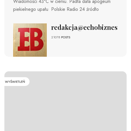
Wiadomości 43°C w cieniu. Padła data apogeum
piekielnego upału Polskie Radio 24 źródło
redakcja@echobiznesu.pl
21078
POSTS
WYŚWIETLEŃ