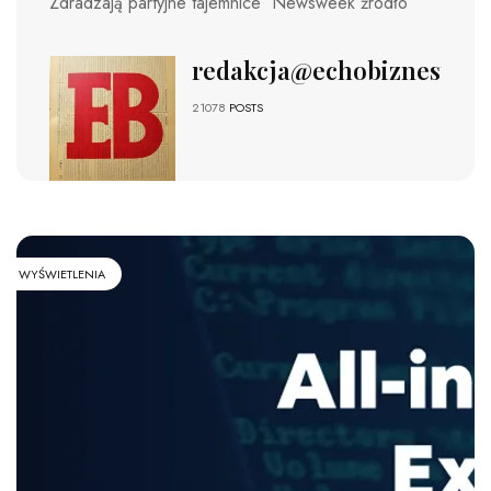
Zdradzają partyjne tajemnice Newsweek źródło
redakcja@echobiznesu.pl
21078
POSTS
WYŚWIETLENIA