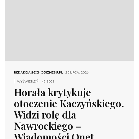
REDAKCJA@ECHOBIZNESU.PL
-
25 LIPCA, 2026
WYŚWIETLEŃ
42 SECS
Horała krytykuje
otoczenie Kaczyńskiego.
Widzi rolę dla
Nawrockiego –
Wiadomości Onet