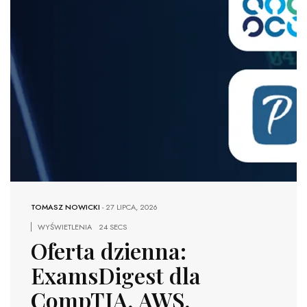
TOMASZ NOWICKI
-
27 LIPCA, 2026
WYŚWIETLENIA
24 SECS
Oferta dzienna:
ExamsDigest dla
CompTIA, AWS,