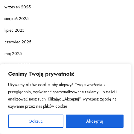
wrzesień 2025
sierpień 2025
lipiec 2025
czerwiec 2025
maj 2025
kwiecień 2025
Cenimy Twoją prywatność
marzec 2025
Używamy plików cookie, aby ulepszyć Twoje wrażenia z
luty 2025
przeglądania, wyświetlać spersonalizowane reklamy lub treści i
analizować nasz ruch. Klikając „Akceptuj”, wyrażasz zgodę na
styczeń 2025
używanie przez nas plików cookie.
grudzień 2024
Odrzuć
Akceptuj
listopad 2024