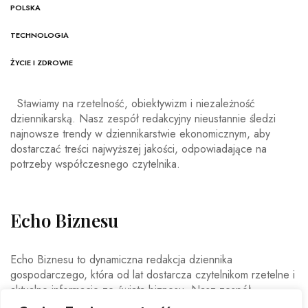
POLSKA
TECHNOLOGIA
ŻYCIE I ZDROWIE
Stawiamy na rzetelność, obiektywizm i niezależność
dziennikarską. Nasz zespół redakcyjny nieustannie śledzi
najnowsze trendy w dziennikarstwie ekonomicznym, aby
dostarczać treści najwyższej jakości, odpowiadające na
potrzeby współczesnego czytelnika.
Echo Biznesu
Echo Biznesu to dynamiczna redakcja dziennika
gospodarczego, która od lat dostarcza czytelnikom rzetelne i
aktualne informacje ze świata biznesu. Nasz zespół
doświadczonych dziennikarzy i ekspertów ekonomicznych