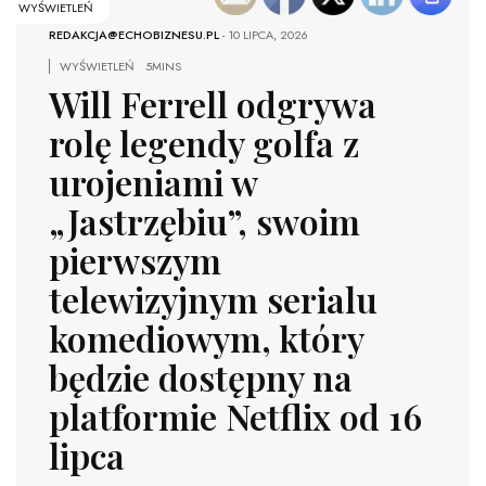
WYŚWIETLEŃ
REDAKCJA@ECHOBIZNESU.PL
-
10 LIPCA, 2026
WYŚWIETLEŃ
5MINS
Will Ferrell odgrywa
rolę legendy golfa z
urojeniami w
„Jastrzębiu”, swoim
pierwszym
telewizyjnym serialu
komediowym, który
będzie dostępny na
platformie Netflix od 16
lipca