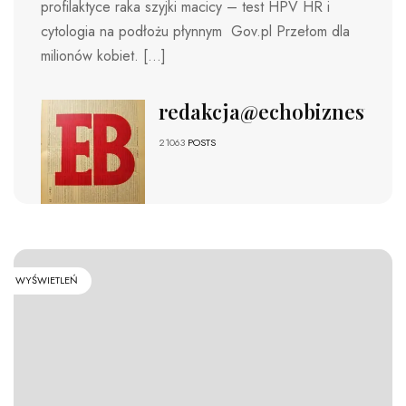
profilaktyce raka szyjki macicy – test HPV HR i
cytologia na podłożu płynnym Gov.pl Przełom dla
milionów kobiet. […]
redakcja@echobiznesu.pl
21063
POSTS
WYŚWIETLEŃ