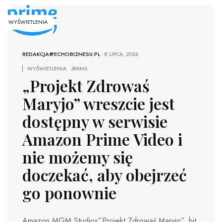
WYŚWIETLENIA
REDAKCJA@ECHOBIZNESU.PL
-
8 LIPCA, 2026
WYŚWIETLENIA
3MINS
„Projekt Zdrowaś
Maryjo” wreszcie jest
dostępny w serwisie
Amazon Prime Video i
nie możemy się
doczekać, aby obejrzeć
go ponownie
Amazon MGM Studios”Projekt Zdrowaś Maryjo”, hit