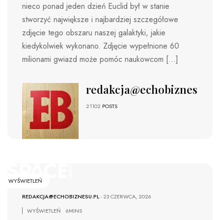
nieco ponad jeden dzień Euclid był w stanie
stworzyć największe i najbardziej szczegółowe
zdjęcie tego obszaru naszej galaktyki, jakie
kiedykolwiek wykonano. Zdjęcie wypełnione 60
milionami gwiazd może pomóc naukowcom […]
redakcja@echobiznesu.pl
21102
POSTS
WYŚWIETLEŃ
REDAKCJA@ECHOBIZNESU.PL
-
23 CZERWCA, 2026
WYŚWIETLEŃ
6MINS