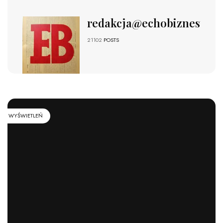
redakcja@echobiznesu.pl
21102
POSTS
WYŚWIETLEŃ