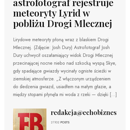
astrofotograf rejestruje
meteoryty Lyrid w
pobliżu Drogi Mlecznej
Lirydowe meteoryty płoną wraz z blaskiem Drogi
Mlecznej. (Zdjęcie: Josh Dury) Astrofotograf Josh
Dury uchwycił oszałamiający widok Drogi Mlecznej
przecinającej nocne niebo nad szkocką wyspą Skye,
gdy spadające gwiazdy wycinały ogniste ścieżki w
ziemskiej atmosferze. „Z włączonym urządzeniem
do śledzenia gwiazd, usiadłem na małym głazie, a
między stopami płynęła mi woda z rzeki — dzięki […]
redakcja@echobiznesu.pl
21102
POSTS