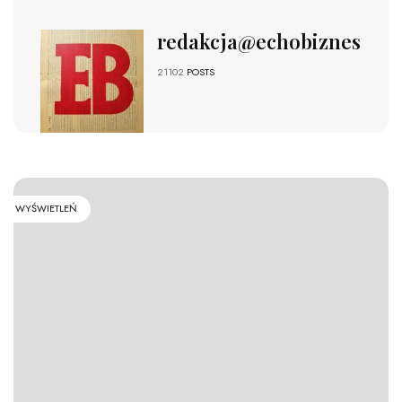
redakcja@echobiznesu.pl
21102
POSTS
WYŚWIETLEŃ