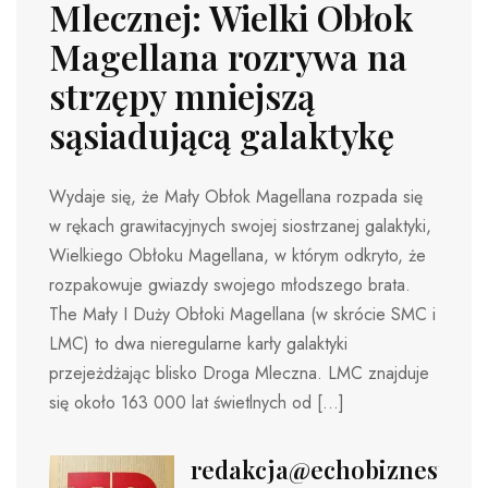
Mlecznej: Wielki Obłok
Magellana rozrywa na
strzępy mniejszą
sąsiadującą galaktykę
Wydaje się, że Mały Obłok Magellana rozpada się
w rękach grawitacyjnych swojej siostrzanej galaktyki,
Wielkiego Obłoku Magellana, w którym odkryto, że
rozpakowuje gwiazdy swojego młodszego brata.
The Mały I Duży Obłoki Magellana (w skrócie SMC i
LMC) to dwa nieregularne karły galaktyki
przejeżdżając blisko Droga Mleczna. LMC znajduje
się około 163 000 lat świetlnych od […]
redakcja@echobiznesu.pl