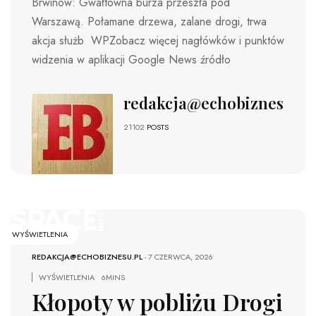
Brwinów: Gwałtowna burza przeszła pod
Warszawą. Połamane drzewa, zalane drogi, trwa
akcja służb WPZobacz więcej nagłówków i punktów
widzenia w aplikacji Google News źródło
redakcja@echobiznesu.pl
21102
POSTS
WYŚWIETLENIA
REDAKCJA@ECHOBIZNESU.PL
-
7 CZERWCA, 2026
WYŚWIETLENIA
6MINS
Kłopoty w pobliżu Drogi