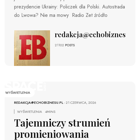
prezydencie Ukrainy: Policzek dla Polski. Autostrada
do Lwowa? Nie ma mowy Radio Zet źródło
redakcja@echobiznesu.pl
21102
POSTS
WYŚWIETLENIA
REDAKCJA@ECHOBIZNESU.PL
-
21 CZERWCA, 2026
WYŚWIETLENIA
4MINS
Tajemniczy strumień
promieniowania