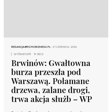
REDAKCJA@ECHOBIZNESU.PL
-
21 CZERWCA, 2026
WYŚWIETLEŃ
19 SECS
Brwinów: Gwałtowna
burza przeszła pod
Warszawą. Połamane
drzewa, zalane drogi,
trwa akcja służb – WP