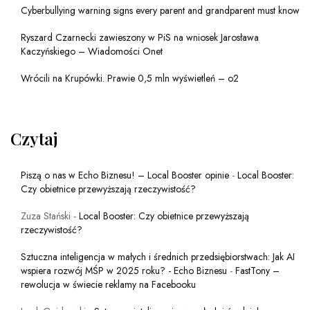
Cyberbullying warning signs every parent and grandparent must know
Ryszard Czarnecki zawieszony w PiS na wniosek Jarosława
Kaczyńskiego – Wiadomości Onet
Wrócili na Krupówki. Prawie 0,5 mln wyświetleń – o2
Czytaj
Piszą o nas w Echo Biznesu! – Local Booster opinie
-
Local Booster:
Czy obietnice przewyższają rzeczywistość?
Zuza Stański
-
Local Booster: Czy obietnice przewyższają
rzeczywistość?
Sztuczna inteligencja w małych i średnich przedsiębiorstwach: Jak AI
wspiera rozwój MŚP w 2025 roku? - Echo Biznesu
-
FastTony –
rewolucja w świecie reklamy na Facebooku