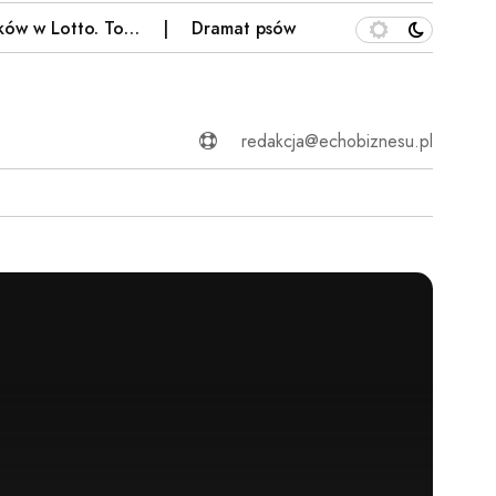
w Lotto. To…
Dramat psów w Kielcach. Właściciel pseu
redakcja@echobiznesu.pl