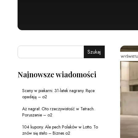
Szukaj
WYŚWIETL
Najnowsze wiadomości
Sceny w piekarni. 31-latek nagrany. Ręce
opadają – o2
Aż nagrał. Oto rzeczywistość w Tatrach.
Poruszenie – o2
104 kupony. Ale pech Polaków w Lotto. To
znów się stało – Biznes o2