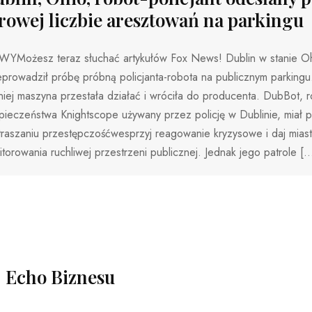
rowej liczbie aresztowań na parkingu
YMożesz teraz słuchać artykułów Fox News! Dublin w stanie O
prowadził próbę próbną policjanta-robota na publicznym parkingu
iej maszyna przestała działać i wróciła do producenta. DubBot, r
pieczeństwa Knightscope używany przez policję w Dublinie, miał
raszaniu przestępczośćwesprzyj reagowanie kryzysowe i daj mias
torowania ruchliwej przestrzeni publicznej. Jednak jego patrole [
Echo Biznesu