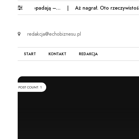
rany. Ręce opadają –…
Aż nagrał. Oto rzeczywistość w 
redakcja@echobiznesu.pl
START
KONTAKT
REDAKCJA
POST COUNT: 1