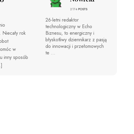
2174
POSTS
26-letni redaktor
hio
technologiczny w Echo
. Niecały rok
Biznesu, to energiczny i
błyskotliwy dziennikarz z pasją
obot
do innowacji i przełomowych
 pomóc w
te ...
tu inny sposób
…]