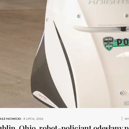
ASZ NOWICKI
-
8 LIPCA, 2026
WY
blin, Ohio, robot-policjant odesłany 