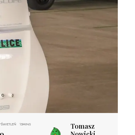
Tomasz
ŚWIETLEŃ
15MINS
po
Nowicki