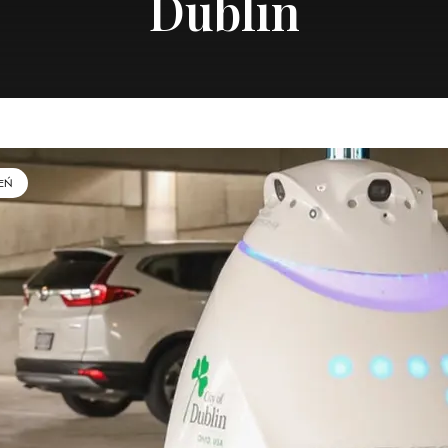
Dublin
EŃ