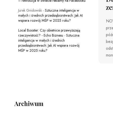
– rewolucja w świecie reklamy na Facebooku
ze
Jurek Gnidowski
-
Sztuczna inteligencja w
małych i średnich przedsiębiorstwach: Jak AI
wspiera rozwój MŚP w 2025 roku?
NOW
prze
Local Booster: Czy obietnice przewyższają
późn
rzeczywistość? - Echo Biznesu
-
Sztuczna
inteligencja w małych i średnich
bez
przedsiębiorstwach: Jak AI wspiera rozwój
odst
MŚP w 2025 roku?
moni
Archiwum