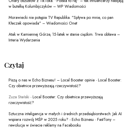
Ofiary oszustów z TikToka. "Polska to raj" – tak influencerzy nabijają
w butelkę Kolumbijczyków – WP Wiadomości
Morawiecki nie potępia TV Republika. "Spływa po mnie, co pan
Kłeczek opowiada" – Wiadomości Onet
Atak w Kamiennej Górze, 15-latek w stanie ciężkim. Trwa obława –
Interia Wydarzenia
Czytaj
Piszą o nas w Echo Biznesu! – Local Booster opinie
-
Local Booster:
Czy obietnice przewyższają rzeczywistość?
Zuza Stański
-
Local Booster: Czy obietnice przewyższają
rzeczywistość?
Sztuczna inteligencja w małych i średnich przedsiębiorstwach: Jak AI
wspiera rozwój MŚP w 2025 roku? - Echo Biznesu
-
FastTony –
rewolucja w świecie reklamy na Facebooku