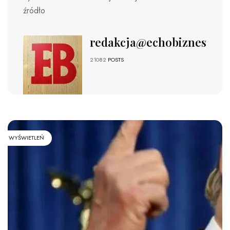
źródło
redakcja@echobiznesu.pl
21082
POSTS
WYŚWIETLEŃ