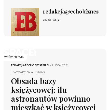
redakcja@echobiznesu.pl
21082
POSTS
WYŚWIETLENIA
REDAKCJA@ECHOBIZNESU.PL
-
9 LIPCA, 2026
WYŚWIETLENIA
14MINS
Obsada bazy
księżycowej: ilu
astronautów powinno
mieszkać w księżycowej