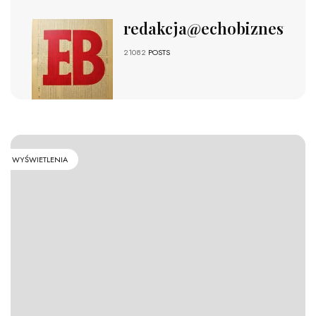
redakcja@echobiznesu.pl
21082
POSTS
WYŚWIETLENIA