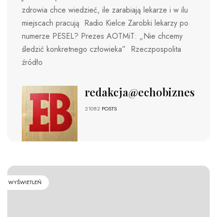
zdrowia chce wiedzieć, ile zarabiają lekarze i w ilu
miejscach pracują Radio Kielce Zarobki lekarzy po
numerze PESEL? Prezes AOTMiT: „Nie chcemy
śledzić konkretnego człowieka” Rzeczpospolita
źródło
redakcja@echobiznesu.pl
21082
POSTS
WYŚWIETLEŃ