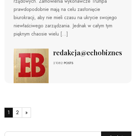
rządowych. Zamówienia wykonawcze Trumpa
prawdopodobnie mają na celu zasłonięcie
biurokracji, aby nie mieli czasu na ukrycie swojego
niewłaściwego zarządzania. Jednak w całym tym
pięknym chaosie wielu […]
redakcja@echobiznesu.pl
21082
POSTS
1
2
»