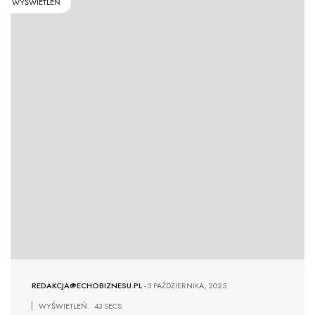
WYŚWIETLEŃ
REDAKCJA@ECHOBIZNESU.PL
-
3 PAŹDZIERNIKA, 2025
WYŚWIETLEŃ
43 SECS