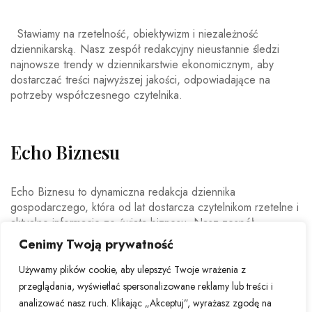
Stawiamy na rzetelność, obiektywizm i niezależność
dziennikarską. Nasz zespół redakcyjny nieustannie śledzi
najnowsze trendy w dziennikarstwie ekonomicznym, aby
dostarczać treści najwyższej jakości, odpowiadające na
potrzeby współczesnego czytelnika.
Echo Biznesu
Echo Biznesu to dynamiczna redakcja dziennika
gospodarczego, która od lat dostarcza czytelnikom rzetelne i
aktualne informacje ze świata biznesu. Nasz zespół
doświadczonych dziennikarzy i ekspertów ekonomicznych
Cenimy Twoją prywatność
codziennie analizuje najważniejsze wydarzenia rynkowe,
trendy gospodarcze oraz decyzje mające wpływ na polską i
Używamy plików cookie, aby ulepszyć Twoje wrażenia z
światową ekonomię.
przeglądania, wyświetlać spersonalizowane reklamy lub treści i
analizować nasz ruch. Klikając „Akceptuj”, wyrażasz zgodę na