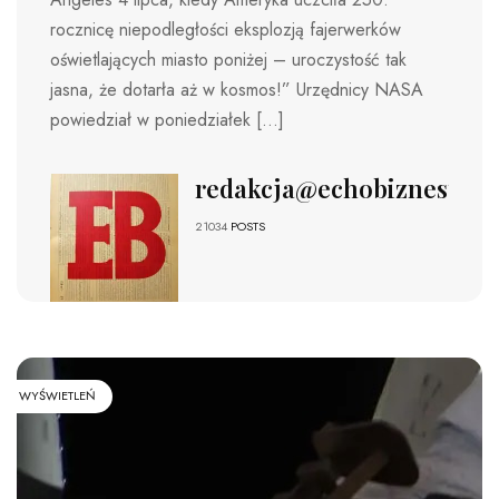
rocznicę niepodległości eksplozją fajerwerków
oświetlających miasto poniżej – uroczystość tak
jasna, że ​​dotarła aż w kosmos!” Urzędnicy NASA
powiedział w poniedziałek […]
redakcja@echobiznesu.pl
21034
POSTS
WYŚWIETLEŃ