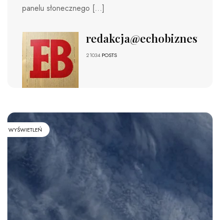
panelu słonecznego […]
redakcja@echobiznesu.pl
21034
POSTS
WYŚWIETLEŃ