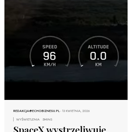
REDAKCJA@ECHOBIZNESU.PL
-
13 KWIETNIA, 2026
WYŚWIETLENIA
5MINS
SpaceX wystrzeliwuje