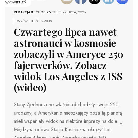
WYŚWIETLEŃ
REDAKCJA@ECHOBIZNESU.PL
-
7 LIPCA, 2026
WYŚWIETLEŃ
2MINS
Czwartego lipca nawet
astronauci w kosmosie
zobaczyli w Ameryce 250
fajerwerków. Zobacz
widok Los Angeles z ISS
(wideo)
Stany Zjednoczone właśnie obchodziły swoje 250.
urodziny, a Amerykanie mieszkający poza tą planetą
mieli wspaniały widok na niektóre imprezy na dole. „
Międzynarodowa Stacja Kosmiczna okrążył Los
Angeles 4 lipca, kiedy Ameryka uczciła 250.