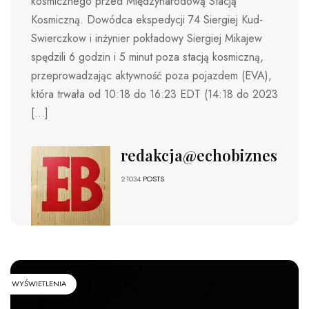
kosmicznego przed Międzynarodową Stacją
Kosmiczną. Dowódca ekspedycji 74 Siergiej Kud-
Swierczkow i inżynier pokładowy Siergiej Mikajew
spędzili 6 godzin i 5 minut poza stacją kosmiczną,
przeprowadzając aktywność poza pojazdem (EVA),
która trwała od 10:18 do 16:23 EDT (14:18 do 2023
[…]
redakcja@echobiznesu.pl
21034
POSTS
WYŚWIETLENIA