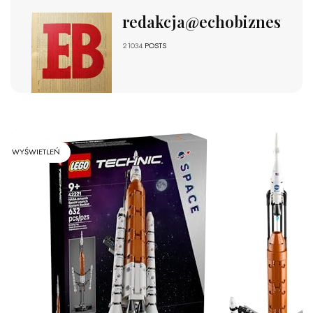
redakcja@echobiznesu.pl
21034
POSTS
WYŚWIETLEŃ