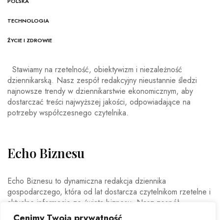
POLSKA
TECHNOLOGIA
ŻYCIE I ZDROWIE
Stawiamy na rzetelność, obiektywizm i niezależność
dziennikarską. Nasz zespół redakcyjny nieustannie śledzi
najnowsze trendy w dziennikarstwie ekonomicznym, aby
dostarczać treści najwyższej jakości, odpowiadające na
potrzeby współczesnego czytelnika.
Echo Biznesu
Echo Biznesu to dynamiczna redakcja dziennika
gospodarczego, która od lat dostarcza czytelnikom rzetelne i
aktualne informacje ze świata biznesu. Nasz zespół
doświadczonych dziennikarzy i ekspertów ekonomicznych
Cenimy Twoją prywatność