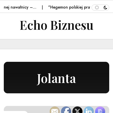
żnej nawałnicy –…
"Hegemon polskiej prawicy". W Nawro
Echo Biznesu
Jolanta