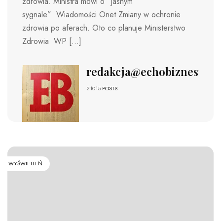
zdrowia. Ministra mówi o “jasnym
sygnale” Wiadomości Onet Zmiany w ochronie
zdrowia po aferach. Oto co planuje Ministerstwo
Zdrowia WP […]
redakcja@echobiznesu.pl
21015
POSTS
WYŚWIETLEŃ