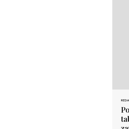
REDA
Po
ta
za