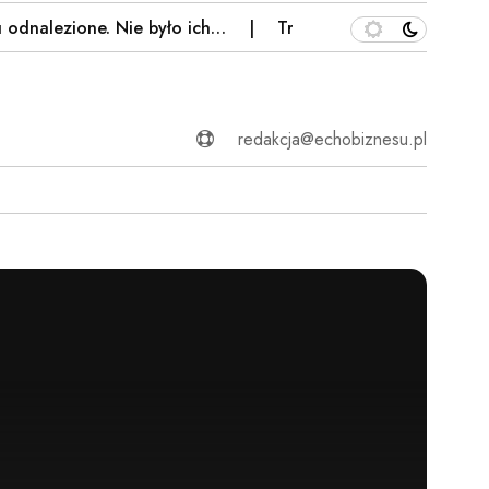
alezione. Nie było ich…
Tragedia w Wielkopolsce. Zmarł
redakcja@echobiznesu.pl