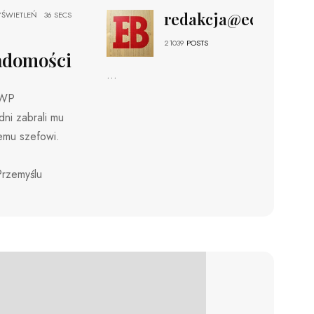
redakcja@echobizne
ŚWIETLEŃ
36 SECS
21039
POSTS
adomości
...
 WP
ni zabrali mu
emu szefowi.
Przemyślu