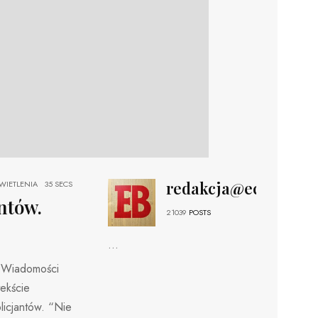
redakcja@echobizne
IETLENIA
35 SECS
ntów.
21039
POSTS
...
P Wiadomości
ekście
icjantów. “Nie