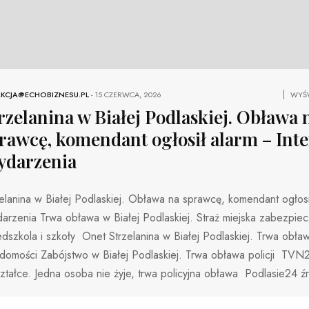
KCJA@ECHOBIZNESU.PL
-
15 CZERWCA, 2026
WYŚW
rzelanina w Białej Podlaskiej. Obława 
rawcę, komendant ogłosił alarm – Inte
darzenia
elanina w Białej Podlaskiej. Obława na sprawcę, komendant ogłosił
rzenia Trwa obława w Białej Podlaskiej. Straż miejska zabezpiec
edszkola i szkoły Onet Strzelanina w Białej Podlaskiej. Trwa ob
domości Zabójstwo w Białej Podlaskiej. Trwa obława policji TVN2
ztałce. Jedna osoba nie żyje, trwa policyjna obława Podlasie24 ź