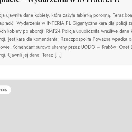
cja ujawniła dane kobiety, która zażyła tabletkę poronną. Teraz k
apłacić Wydarzenia w INTERIA.PL ​Gigantyczna kara dla policji z
ch kobiety po aborcji RMF24 Policja upubliczniła wrażliwe dane 
cji. Jest kara dla komendanta Rzeczpospolita Poważna wpadka pol
kowie. Komendant surowo ukarany przez UODO – Kraków Onet 
cji. Ujawnili jej dane. Teraz […]
ENIA