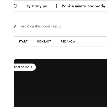
zeszów liczy straty po…
Polskie miasto pod wodą. "Uwa
redakcja@echobiznesu.pl
START
KONTAKT
REDAKCJA
POST COUNT: 7