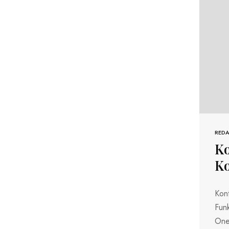
REDA
Ko
Ko
Kon
Funk
One