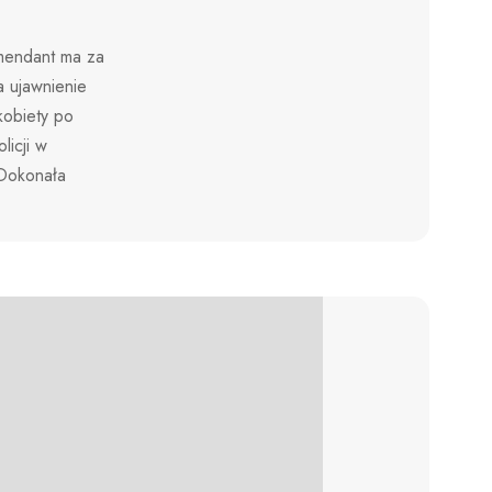
omendant ma za
a ujawnienie
kobiety po
icji w
Dokonała