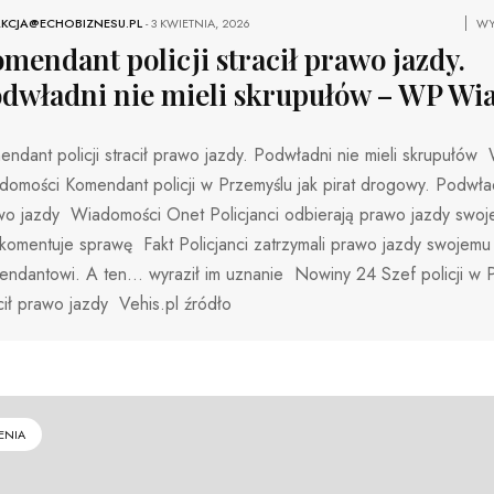
KCJA@ECHOBIZNESU.PL
-
3 KWIETNIA, 2026
WY
mendant policji stracił prawo jazdy.
dwładni nie mieli skrupułów – WP Wi
ndant policji stracił prawo jazdy. Podwładni nie mieli skrupułów
omości Komendant policji w Przemyślu jak pirat drogowy. Podwład
wo jazdy Wiadomości Onet Policjanci odbierają prawo jazdy swoj
komentuje sprawę Fakt Policjanci zatrzymali prawo jazdy swojemu
endantowi. A ten… wyraził im uznanie Nowiny 24 Szef policji w 
cił prawo jazdy Vehis.pl źródło
ENIA