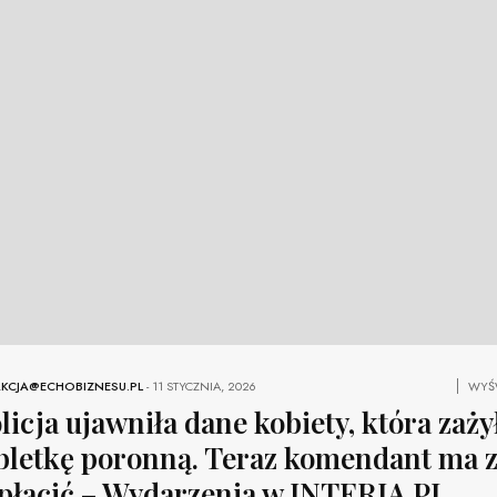
KCJA@ECHOBIZNESU.PL
-
11 STYCZNIA, 2026
WYŚW
licja ujawniła dane kobiety, która zaży
bletkę poronną. Teraz komendant ma z
płacić – Wydarzenia w INTERIA.PL