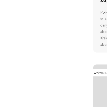
Poli
to z
dany
abor
Kra
abor
WYŚWIETL