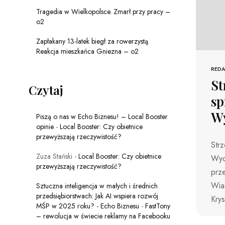
Tragedia w Wielkopolsce. Zmarł przy pracy –
o2
Zapłakany 13-latek biegł za rowerzystą.
Reakcja mieszkańca Gniezna – o2
REDA
St
Czytaj
sp
Wy
Piszą o nas w Echo Biznesu! – Local Booster
opinie
-
Local Booster: Czy obietnice
przewyższają rzeczywistość?
Strz
Zuza Stański
-
Local Booster: Czy obietnice
Wyda
przewyższają rzeczywistość?
prz
Wia
Sztuczna inteligencja w małych i średnich
przedsiębiorstwach: Jak AI wspiera rozwój
Krys
MŚP w 2025 roku? - Echo Biznesu
-
FastTony
– rewolucja w świecie reklamy na Facebooku