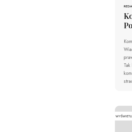
REDA
Ko
Po
Kome
Wiad
pra
Tak 
kom
stra
WYŚWIETL