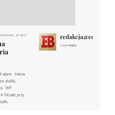
redakcja@echobizne
IETLENIA
38 SECS
na
21039
POSTS
ria
...
 alarm Interia
za żłobki,
ława WP
4 Strzały przy
ródło