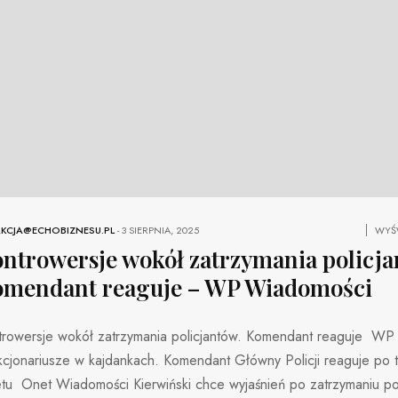
KCJA@ECHOBIZNESU.PL
-
3 SIERPNIA, 2025
WYŚW
ntrowersje wokół zatrzymania policja
mendant reaguje – WP Wiadomości
trowersje wokół zatrzymania policjantów. Komendant reaguje W
cjonariusze w kajdankach. Komendant Główny Policji reaguje po t
tu Onet Wiadomości Kierwiński chce wyjaśnień po zatrzymaniu pol