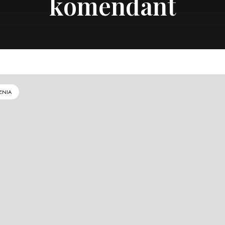
komendant
ENIA