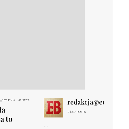
redakcja@echobizne
IETLENIA
43 SECS
ła
21039
POSTS
a to
...