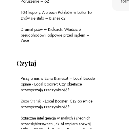
form
Poruszenie – o2
104 kupony. Ale pech Polaków w Lotto. To
znów się stało – Biznes o2
Dramat psów w Kielcach. Właściciel
pseudohodowli odpowie przed sądem –
Onet
Czytaj
Piszą o nas w Echo Biznesu! – Local Booster
opinie
-
Local Booster: Czy obietnice
przewyższają rzeczywistość?
Zuza Stański
-
Local Booster: Czy obietnice
przewyższają rzeczywistość?
Sztuczna inteligencja w małych i średnich
przedsiębiorstwach: Jak AI wspiera rozwój