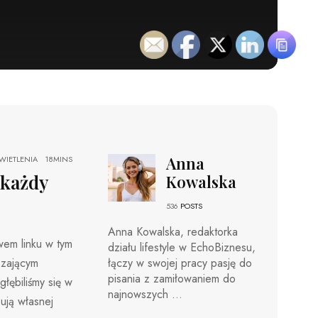
Anna
IETLENIA
18MINS
 każdy
Kowalska
536
POSTS
Anna Kowalska, redaktorka
wem linku w tym
działu lifestyle w EchoBiznesu,
kszającym
łączy w swojej pracy pasję do
pisania z zamiłowaniem do
łębiliśmy się w
najnowszych ...
ują własnej