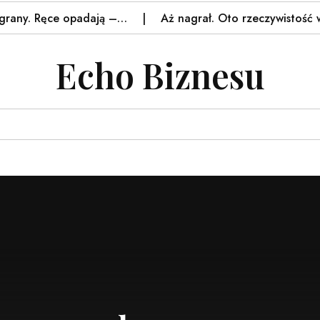
any. Ręce opadają –…
Aż nagrał. Oto rzeczywistość w T
Echo Biznesu