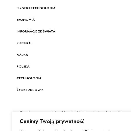
BIZNES I TECHNOLOGIA
EKONOMIA
INFORMACJE ZE ŚWIATA
KULTURA
NAUKA
POLSKA
TECHNOLOGIA
ŻYCIE I ZDROWIE
Stawiamy na rzetelność, obiektywizm i niezależność
dziennikarską. Nasz zespół redakcyjny nieustannie
Cenimy Twoją prywatność
śledzi najnowsze trendy w dziennikarstwie