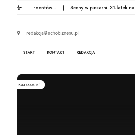
połowa respondentów…
Sceny w piekarni. 31-latek nagr
redakcja@echobiznesu.pl
START
KONTAKT
REDAKCJA
POST COUNT: 1