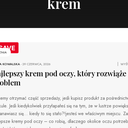
krem
ENIA
A KOWALSKA
-
29 CZERWCA, 2026
WYŚW
jlepszy krem ​​pod oczy, który rozwiąże
roblem
my otrzymać część sprzedaży, jeśli kupisz produkt za pośrednict
kule. Jeśli kiedykolwiek przyłapałeś się na tym, że w lustrze powię
anawiasz się… kiedy to się stało?!jesteś we właściwym miejscu. Zag
lepsze kremy pod oczy – co robią, dlaczego okolice oczu potrzeb