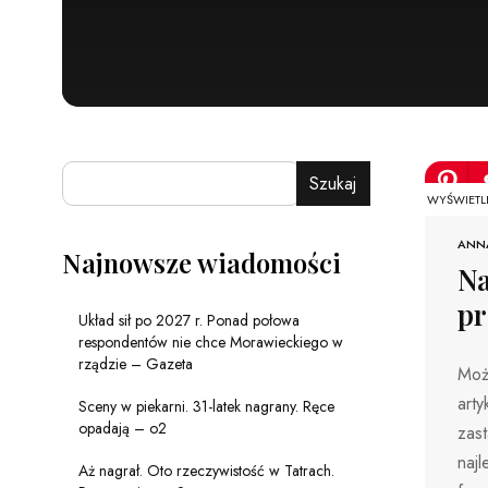
Szukaj
WYŚWIETL
ANN
Najnowsze wiadomości
Na
p
Układ sił po 2027 r. Ponad połowa
respondentów nie chce Morawieckiego w
rządzie – Gazeta
Może
arty
Sceny w piekarni. 31-latek nagrany. Ręce
opadają – o2
zast
naj
Aż nagrał. Oto rzeczywistość w Tatrach.