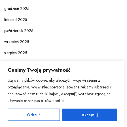
grudzień 2025
listopad 2025
październik 2025
wrzesień 2025
sierpień 2025
lipiec 2025
Cenimy Twoją prywatność
czerwiec 2025
Używamy plików cookie, aby ulepszyć Twoje wrażenia z
maj 2025
przeglądania, wyświetlać spersonalizowane reklamy lub treści i
analizować nasz ruch. Klikając „Akceptuj”, wyrażasz zgodę na
kwiecień 2025
używanie przez nas plików cookie.
marzec 2025
Odrzuć
Akceptuj
luty 2025