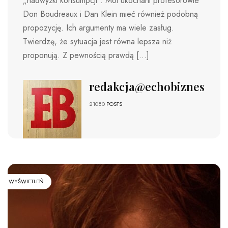
„nadwyżki konsumpcji”. Moi ukochani profesorowie
Don Boudreaux i Dan Klein mieć również podobną
propozycję. Ich argumenty ma wiele zasług.
Twierdzę, że sytuacja jest równa lepsza niż
proponują. Z pewnością prawdą […]
redakcja@echobiznesu.pl
21080
POSTS
WYŚWIETLEŃ