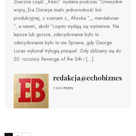
Znaczna część „treści” wydana podczas ”Gwiezdne
wojny„Era Disneya miało jednorodność linii
produkcyjnej, z scenami z„ Ahsoka ”,„ mandalorian
”, a nawet„ akolit ”często wydają się wymienne. Na
lepsze lub gorsze, zdecydowanie było to
zdecydowanie było to nie Sprawa, gdy George
Lucas wykonał trylogię prequel. Gdy zbliżamy się do
20. rocznicy Revenge of the Sith i […]
redakcja@echobiznesu.pl
21080
POSTS