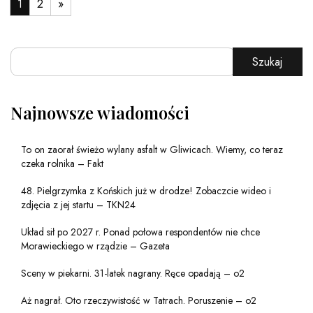
1
2
»
Szukaj
Najnowsze wiadomości
To on zaorał świeżo wylany asfalt w Gliwicach. Wiemy, co teraz
czeka rolnika – Fakt
48. Pielgrzymka z Końskich już w drodze! Zobaczcie wideo i
zdjęcia z jej startu – TKN24
Układ sił po 2027 r. Ponad połowa respondentów nie chce
Morawieckiego w rządzie – Gazeta
Sceny w piekarni. 31-latek nagrany. Ręce opadają – o2
Aż nagrał. Oto rzeczywistość w Tatrach. Poruszenie – o2