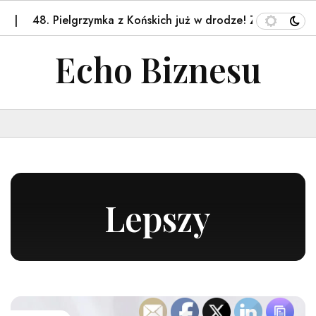
 Pielgrzymka z Końskich już w drodze! Zobaczcie…
Ukł
Echo Biznesu
Lepszy