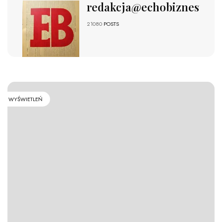
redakcja@echobiznesu.pl
21080
POSTS
WYŚWIETLEŃ