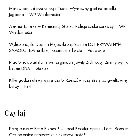
Morawiecki uderza w rząd Tuska. Wymowny gest na osiedlu
Jagodno – WP Wiadomości
Atak na 15-latka w Kamiennej Górze. Policja szuka sprawcy – WP
Wiadomości
Wyliczono, ile Deynn i Majewski zapłacili za LOT PRYWATNYM
SAMOLOTEM na Ibizę. Kosmiczna kwota – Pudelek.pl
Przełomowe ustalenia ws. zaginięcia Jowity Zielińskiej. Znamy wyniki
badań DNA – Gazeta
Kilka godzin ulewy wystarczyło. Rzeszów liczy straty po gwałtownej
burzy – Fakt
Czytaj
Piszą o nas w Echo Biznesu! – Local Booster opinie
-
Local Booster:
Czy obietnice przewyższają rzeczywistość?