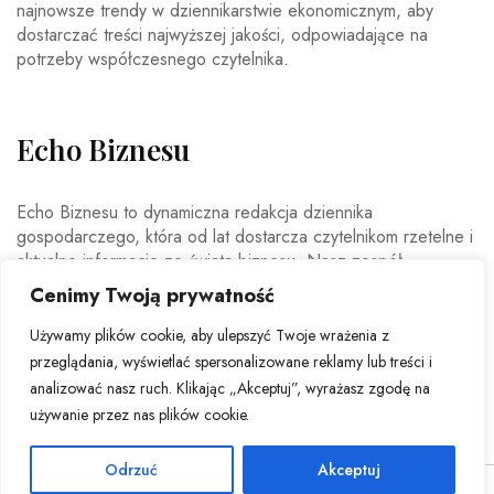
najnowsze trendy w dziennikarstwie ekonomicznym, aby
dostarczać treści najwyższej jakości, odpowiadające na
potrzeby współczesnego czytelnika.
Echo Biznesu
Echo Biznesu to dynamiczna redakcja dziennika
gospodarczego, która od lat dostarcza czytelnikom rzetelne i
aktualne informacje ze świata biznesu. Nasz zespół
doświadczonych dziennikarzy i ekspertów ekonomicznych
Cenimy Twoją prywatność
codziennie analizuje najważniejsze wydarzenia rynkowe,
trendy gospodarcze oraz decyzje mające wpływ na polską i
Używamy plików cookie, aby ulepszyć Twoje wrażenia z
światową ekonomię.
przeglądania, wyświetlać spersonalizowane reklamy lub treści i
analizować nasz ruch. Klikając „Akceptuj”, wyrażasz zgodę na
używanie przez nas plików cookie.
Odrzuć
Akceptuj
© Copyright 2026 - Echo Biznesu . All Rights Reserved