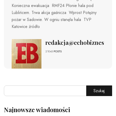
Konieczna ewakuacja RMF24 Płonie hala pod
Lublińcem. Trwa akcja gaśnicza Wprost Potężny
pożar w Sadowie. W ogniu stanęła hala TVP
Katowice źródło
redakcja@echobiznesu.pl
21043
POSTS
Szukaj
Najnowsze wiadomości