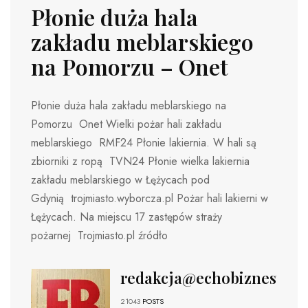
Płonie duża hala
zakładu meblarskiego
na Pomorzu – Onet
Płonie duża hala zakładu meblarskiego na
Pomorzu Onet Wielki pożar hali zakładu
meblarskiego RMF24 Płonie lakiernia. W hali są
zbiorniki z ropą TVN24 Płonie wielka lakiernia
zakładu meblarskiego w Łężycach pod
Gdynią trojmiasto.wyborcza.pl Pożar hali lakierni w
Łężycach. Na miejscu 17 zastępów straży
pożarnej Trojmiasto.pl źródło
redakcja@echobiznesu.pl
21043
POSTS