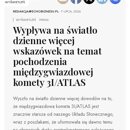
WYŚWIETLEŃ
REDAKCJA@ECHOBIZNESU.PL
-
7 LIPCA, 2026
WYŚWIETLEŃ
7MINS
Wypływa na światło
dzienne więcej
wskazówek na temat
pochodzenia
międzygwiazdowej
komety 3I/ATLAS
Wyszło na światło dzienne więcej dowodów na to,
że międzygwiazdowa kometa 3I/ATLAS jest
znacznie starsza od naszego Układu Słonecznego,
wraz z poszlakami, że uformowała się dawno temu
na obrzeżach dysku protoplanetarnego należącego