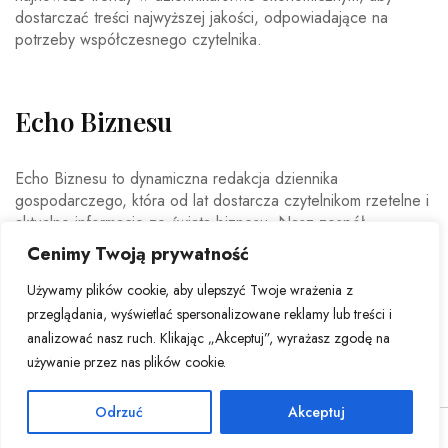
dostarczać treści najwyższej jakości, odpowiadające na
potrzeby współczesnego czytelnika.
Echo Biznesu
Echo Biznesu to dynamiczna redakcja dziennika
gospodarczego, która od lat dostarcza czytelnikom rzetelne i
aktualne informacje ze świata biznesu. Nasz zespół
doświadczonych dziennikarzy i ekspertów ekonomicznych
Cenimy Twoją prywatność
codziennie analizuje najważniejsze wydarzenia rynkowe,
trendy gospodarcze oraz decyzje mające wpływ na polską i
Używamy plików cookie, aby ulepszyć Twoje wrażenia z
światową ekonomię.
przeglądania, wyświetlać spersonalizowane reklamy lub treści i
analizować nasz ruch. Klikając „Akceptuj”, wyrażasz zgodę na
używanie przez nas plików cookie.
Odrzuć
Akceptuj
© Copyright 2026 - Echo Biznesu . All Rights Reserved