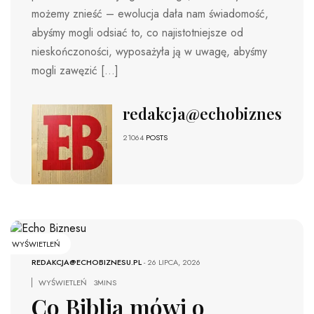
możemy znieść – ewolucja dała nam świadomość,
abyśmy mogli odsiać to, co najistotniejsze od
nieskończoności, wyposażyła ją w uwagę, abyśmy
mogli zawęzić […]
redakcja@echobiznesu.pl
21064
POSTS
WYŚWIETLEŃ
REDAKCJA@ECHOBIZNESU.PL
-
26 LIPCA, 2026
WYŚWIETLEŃ
3MINS
Co Biblia mówi o