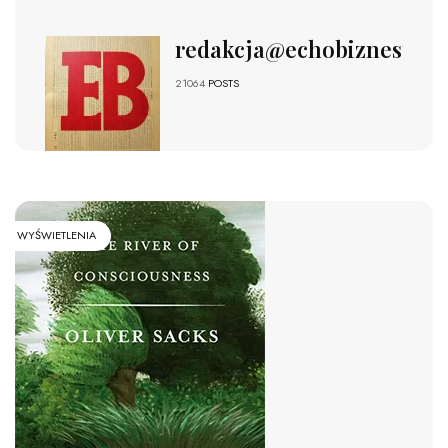
redakcja@echobiznesu.pl
21064
POSTS
WYŚWIETLENIA