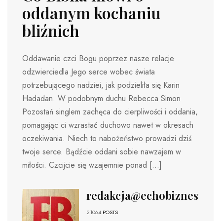
oddanym kochaniu
bliźnich
Oddawanie czci Bogu poprzez nasze relacje
odzwierciedla Jego serce wobec świata
potrzebującego nadziei, jak podzieliła się Karin
Hadadan. W podobnym duchu Rebecca Simon
Pozostań singlem zachęca do cierpliwości i oddania,
pomagając ci wzrastać duchowo nawet w okresach
oczekiwania. Niech to nabożeństwo prowadzi dziś
twoje serce. Bądźcie oddani sobie nawzajem w
miłości. Czcijcie się wzajemnie ponad […]
redakcja@echobiznesu.pl
21064
POSTS