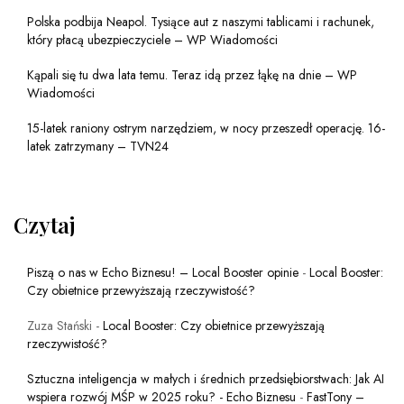
Polska podbija Neapol. Tysiące aut z naszymi tablicami i rachunek,
który płacą ubezpieczyciele – WP Wiadomości
Kąpali się tu dwa lata temu. Teraz idą przez łąkę na dnie – WP
Wiadomości
15-latek raniony ostrym narzędziem, w nocy przeszedł operację. 16-
latek zatrzymany – TVN24
Czytaj
Piszą o nas w Echo Biznesu! – Local Booster opinie
-
Local Booster:
Czy obietnice przewyższają rzeczywistość?
Zuza Stański
-
Local Booster: Czy obietnice przewyższają
rzeczywistość?
Sztuczna inteligencja w małych i średnich przedsiębiorstwach: Jak AI
wspiera rozwój MŚP w 2025 roku? - Echo Biznesu
-
FastTony –