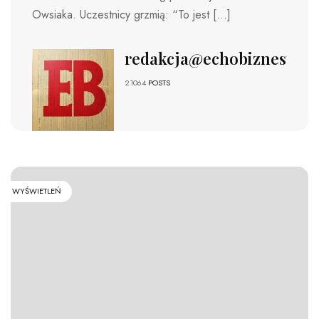
Owsiaka. Uczestnicy grzmią: “To jest […]
redakcja@echobiznesu.pl
21064
POSTS
WYŚWIETLEŃ