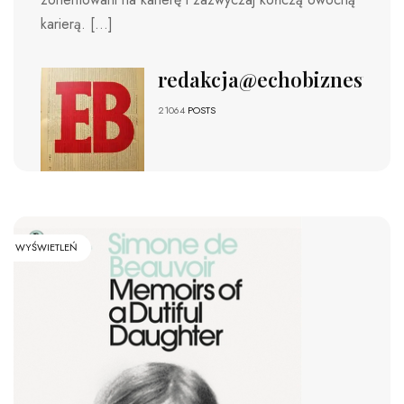
karierą. […]
redakcja@echobiznesu.pl
21064
POSTS
WYŚWIETLEŃ