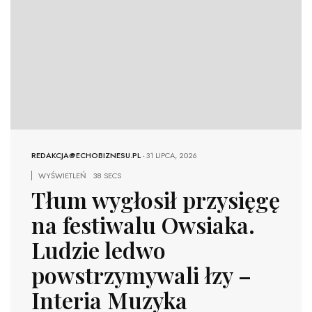
REDAKCJA@ECHOBIZNESU.PL
-
31 LIPCA, 2026
WYŚWIETLEŃ
38 SECS
Tłum wygłosił przysięgę
na festiwalu Owsiaka.
Ludzie ledwo
powstrzymywali łzy –
Interia Muzyka