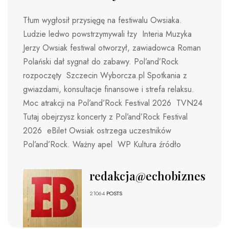
Tłum wygłosił przysięgę na festiwalu Owsiaka.
Ludzie ledwo powstrzymywali łzy Interia Muzyka
Jerzy Owsiak festiwal otworzył, zawiadowca Roman
Polański dał sygnał do zabawy. Pol’and’Rock
rozpoczęty Szczecin Wyborcza.pl Spotkania z
gwiazdami, konsultacje finansowe i strefa relaksu.
Moc atrakcji na Pol’and’Rock Festival 2026 TVN24
Tutaj obejrzysz koncerty z Pol’and’Rock Festival
2026 eBilet Owsiak ostrzega uczestników
Pol’and’Rock. Ważny apel WP Kultura źródło
redakcja@echobiznesu.pl
21064
POSTS