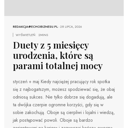
REDAKCJA@ECHOBIZNESU.PL
-
28 LIPCA, 2026
WYŚWIETLEŃ
2MINS
Duety z 5 miesięcy
urodzenia, które są
parami totalnej mocy
styczeń + maj Kiedy najciężej pracujący rok spotka
się z najbogatszym, możesz spodziewać się, że obaj
odniosą sukces. Nie tylko dobrze się dogadują, ale
ta dwójka czerpie ogromne korzyści, gdy się w
sobie zakochują. Oboje są cierpliwi i lojalni i wiedzą,
jak postępować powoli. Oboje są bardzo
zorientowani na karierę i zazwyczaj kończą owocną