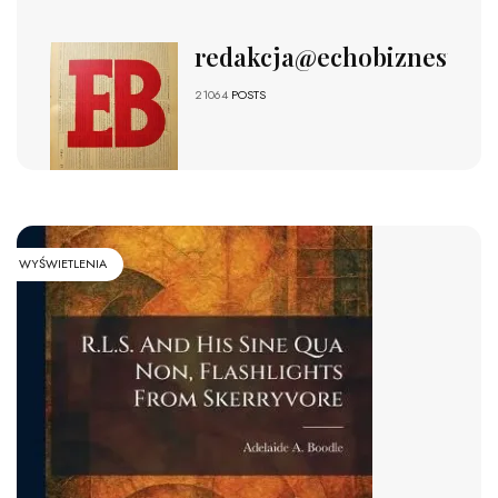
redakcja@echobiznesu.pl
21064
POSTS
WYŚWIETLENIA