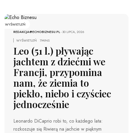
WYŚWIETLEŃ
REDAKCJA@ECHOBIZNESU.PL
-
30 LIPCA, 2026
WYŚWIETLEŃ
7MINS
Leo (51 l.) pływając
jachtem z dziećmi we
Francji, przypomina
nam, że ziemia to
piekło, niebo i czyściec
jednocześnie
Leonardo DiCaprio robi to, co każdego lata:
rozkoszuje się Riwierą na jachcie w pięknym