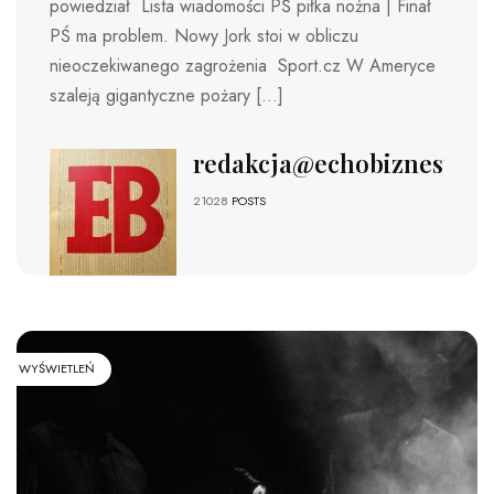
powiedział Lista wiadomości PŚ piłka nożna | Finał
PŚ ma problem. Nowy Jork stoi w obliczu
nieoczekiwanego zagrożenia Sport.cz W Ameryce
szaleją gigantyczne pożary […]
redakcja@echobiznesu.pl
21028
POSTS
WYŚWIETLEŃ