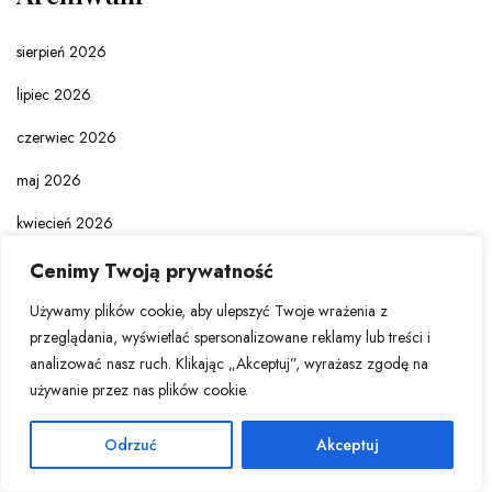
sierpień 2026
lipiec 2026
czerwiec 2026
maj 2026
kwiecień 2026
marzec 2026
Cenimy Twoją prywatność
luty 2026
Używamy plików cookie, aby ulepszyć Twoje wrażenia z
przeglądania, wyświetlać spersonalizowane reklamy lub treści i
styczeń 2026
analizować nasz ruch. Klikając „Akceptuj”, wyrażasz zgodę na
używanie przez nas plików cookie.
grudzień 2025
listopad 2025
Odrzuć
Akceptuj
październik 2025