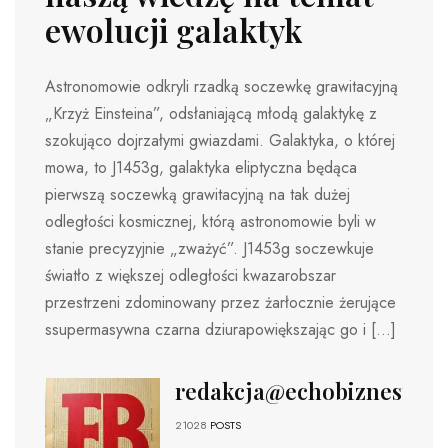
ewolucji galaktyk
Astronomowie odkryli rzadką soczewkę grawitacyjną
„Krzyż Einsteina”, odsłaniającą młodą galaktykę z
szokująco dojrzałymi gwiazdami. Galaktyka, o której
mowa, to J1453g, galaktyka eliptyczna będąca
pierwszą soczewką grawitacyjną na tak dużej
odległości kosmicznej, którą astronomowie byli w
stanie precyzyjnie „zważyć”. J1453g soczewkuje
światło z większej odległości kwazarobszar
przestrzeni zdominowany przez żarłocznie żerujące
ssupermasywna czarna dziurapowiększając go i […]
redakcja@echobiznesu.pl
21028
POSTS