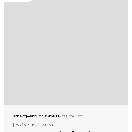
REDAKCJA@ECHOBIZNESU.PL
-
17 LIPCA, 2026
WYŚWIETLENIA
53 SECS