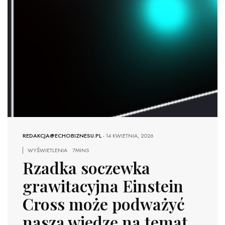
REDAKCJA@ECHOBIZNESU.PL
-
14 KWIETNIA, 2026
WYŚWIETLENIA
7MINS
Rzadka soczewka
grawitacyjna Einstein
Cross może podważyć
naszą wiedzę na temat