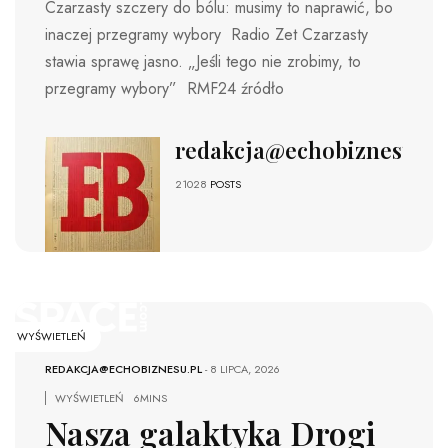
Czarzasty szczery do bólu: musimy to naprawić, bo
inaczej przegramy wybory Radio Zet Czarzasty
stawia sprawę jasno. „Jeśli tego nie zrobimy, to
przegramy wybory” RMF24 źródło
redakcja@echobiznesu.pl
21028
POSTS
WYŚWIETLEŃ
REDAKCJA@ECHOBIZNESU.PL
-
8 LIPCA, 2026
WYŚWIETLEŃ
6MINS
Nasza galaktyka Drogi