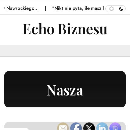
kiego…
"Nikt nie pyta, ile masz lat". Nastolatki o…
Echo Biznesu
Nasza