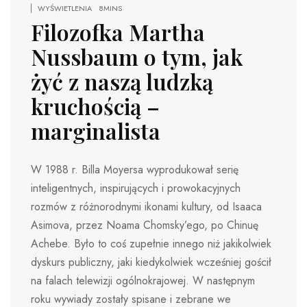
WYŚWIETLENIA
8MINS
Filozofka Martha
Nussbaum o tym, jak
żyć z naszą ludzką
kruchością –
marginalista
W 1988 r. Billa Moyersa wyprodukował serię
inteligentnych, inspirujących i prowokacyjnych
rozmów z różnorodnymi ikonami kultury, od Isaaca
Asimova, przez Noama Chomsky’ego, po Chinuę
Achebe. Było to coś zupełnie innego niż jakikolwiek
dyskurs publiczny, jaki kiedykolwiek wcześniej gościł
na falach telewizji ogólnokrajowej. W następnym
roku wywiady zostały spisane i zebrane we