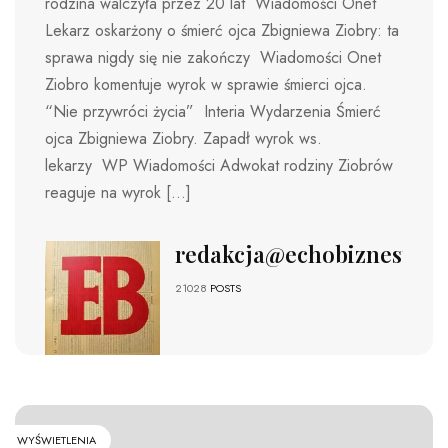
rodzina walczyła przez 20 lat Wiadomości Onet
Lekarz oskarżony o śmierć ojca Zbigniewa Ziobry: ta
sprawa nigdy się nie zakończy Wiadomości Onet
Ziobro komentuje wyrok w sprawie śmierci ojca.
“Nie przywróci życia” Interia Wydarzenia Śmierć
ojca Zbigniewa Ziobry. Zapadł wyrok ws.
lekarzy WP Wiadomości Adwokat rodziny Ziobrów
reaguje na wyrok […]
redakcja@echobiznesu.pl
21028
POSTS
WYŚWIETLENIA