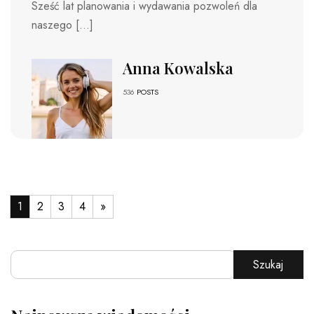
Sześć lat planowania i wydawania pozwoleń dla
naszego […]
Anna Kowalska
536
POSTS
1
2
3
4
»
Szukaj