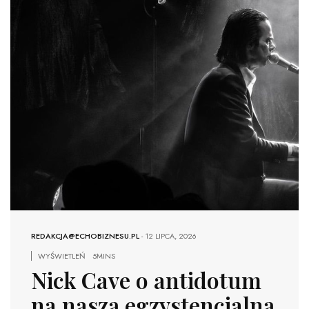
REDAKCJA@ECHOBIZNESU.PL
-
12 LIPCA, 2026
WYŚWIETLEŃ
5MINS
Nick Cave o antidotum
na naszą egzystencjalną