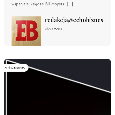
wspaniałej księdze Bill Moyers: […]
redakcja@echobiznesu.pl
21028
POSTS
WYŚWIETLENIA