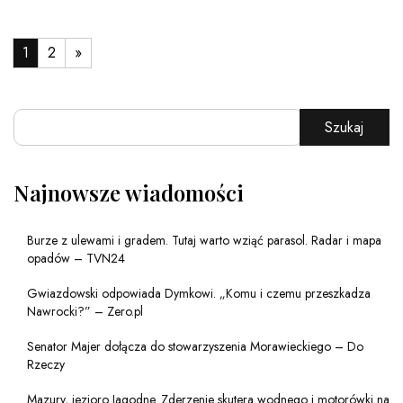
1
2
»
Szukaj
Najnowsze wiadomości
Burze z ulewami i gradem. Tutaj warto wziąć parasol. Radar i mapa
opadów – TVN24
Gwiazdowski odpowiada Dymkowi. „Komu i czemu przeszkadza
Nawrocki?” – Zero.pl
Senator Majer dołącza do stowarzyszenia Morawieckiego – Do
Rzeczy
Mazury, jezioro Jagodne. Zderzenie skutera wodnego i motorówki na