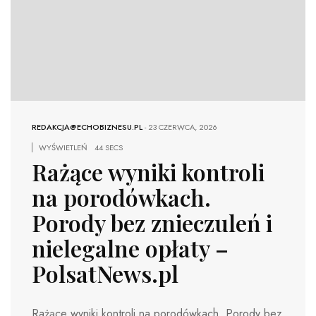
REDAKCJA@ECHOBIZNESU.PL
-
23 CZERWCA, 2026
WYŚWIETLEŃ
44 SECS
Rażące wyniki kontroli
na porodówkach.
Porody bez znieczuleń i
nielegalne opłaty –
PolsatNews.pl
Rażące wyniki kontroli na porodówkach. Porody bez