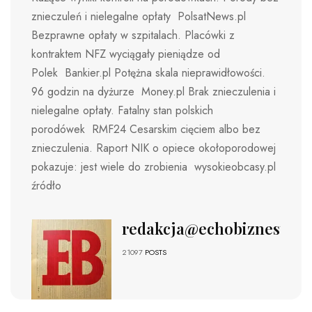
znieczuleń i nielegalne opłaty PolsatNews.pl
Bezprawne opłaty w szpitalach. Placówki z
kontraktem NFZ wyciągały pieniądze od
Polek Bankier.pl Potężna skala nieprawidłowości.
96 godzin na dyżurze Money.pl Brak znieczulenia i
nielegalne opłaty. Fatalny stan polskich
porodówek RMF24 Cesarskim cięciem albo bez
znieczulenia. Raport NIK o opiece okołoporodowej
pokazuje: jest wiele do zrobienia wysokieobcasy.pl
źródło
redakcja@echobiznesu.pl
21097
POSTS