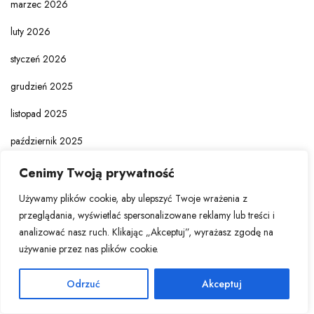
marzec 2026
luty 2026
styczeń 2026
grudzień 2025
listopad 2025
październik 2025
wrzesień 2025
Cenimy Twoją prywatność
sierpień 2025
Używamy plików cookie, aby ulepszyć Twoje wrażenia z
przeglądania, wyświetlać spersonalizowane reklamy lub treści i
lipiec 2025
analizować nasz ruch. Klikając „Akceptuj”, wyrażasz zgodę na
używanie przez nas plików cookie.
czerwiec 2025
maj 2025
Odrzuć
Akceptuj
kwiecień 2025