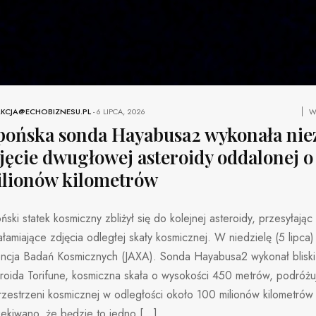
KCJA@ECHOBIZNESU.PL
-
6 LIPCA, 2026
W
pońska sonda Hayabusa2 wykonała nie
jęcie dwugłowej asteroidy oddalonej o
lionów kilometrów
ński statek kosmiczny zbliżył się do kolejnej asteroidy, przesyłają
łamiające zdjęcia odległej skały kosmicznej. W niedzielę (5 lipca
ncja Badań Kosmicznych (JAXA). Sonda Hayabusa2 wykonał bliski 
eroida Torifune, kosmiczna skała o wysokości 450 metrów, podróż
zestrzeni kosmicznej w odległości około 100 milionów kilometrów
ekiwano, że będzie to jedno […]