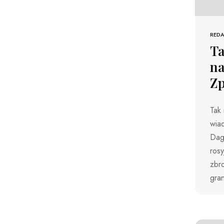
REDA
Ta
na
Zp
Tak 
wiad
Dag
ros
zbr
gra