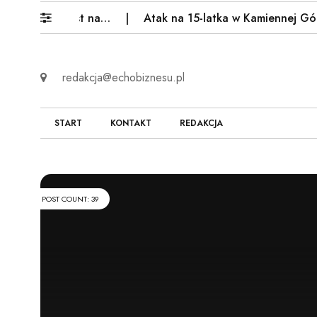
owny gest na…
Atak na 15-latka w Kamiennej Górze. Po
redakcja@echobiznesu.pl
START
KONTAKT
REDAKCJA
POST COUNT: 39