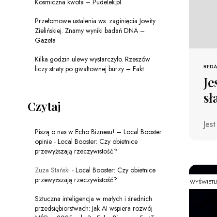
Kosmiczna kwota – Pudelek.pl
Przełomowe ustalenia ws. zaginięcia Jowity
Zielińskiej. Znamy wyniki badań DNA –
Gazeta
Kilka godzin ulewy wystarczyło. Rzeszów
REDA
liczy straty po gwałtownej burzy – Fakt
Je
sł
Czytaj
Jest
Piszą o nas w Echo Biznesu! – Local Booster
opinie
-
Local Booster: Czy obietnice
przewyższają rzeczywistość?
Zuza Stański
-
Local Booster: Czy obietnice
przewyższają rzeczywistość?
WYŚWIETL
Sztuczna inteligencja w małych i średnich
przedsiębiorstwach: Jak AI wspiera rozwój