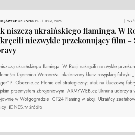
KCJA@ECHOBIZNESU.PL
-
1 LIPCA, 2026
WYŚW
k niszczą ukraińskiego flaminga. W Ro
kręcili niezwykle przekonujący film 
ravy
niszczą ukraińskiego flaminga. W Rosji nakręcili niezwykle przekonu
omości Tajemnica Woroneża: okaleczony klucz rosyjskiej fabryki „
ger”? Obecnie.cz Płonie cel strategiczny: atak na kluczową fabr
yjskim przemysłem zbrojeniowym ARMYWEB.cz Ukraina uderzyła w
ojownię w Wołgogradzie CT24 Flaming w akcji. Ukraińcy zaatakow
nicy iDNES.tv źródło