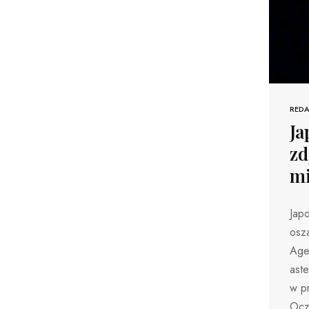
REDA
Ja
zd
mi
Japo
osza
Age
ast
w pr
Ocz