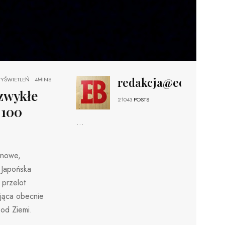
redakcja@echobizne
YŚWIETLEŃ
4MINS
zwykłe
21043
POSTS
 100
...
c nowe,
) Japońska
przelot
ująca obecnie
 od Ziemi.