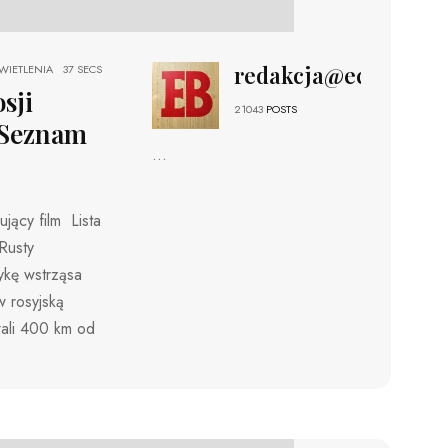
redakcja@echobizne
IETLENIA
37 SECS
sji
21043
POSTS
– Seznam
...
jący film Lista
Rusty
ykę wstrząsa
 rosyjską
ali 400 km od