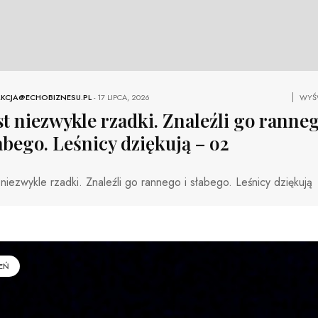
KCJA@ECHOBIZNESU.PL
-
17 LIPCA, 2026
WYŚW
st niezwykle rzadki. Znaleźli go ranneg
abego. Leśnicy dziękują – o2
 niezwykle rzadki. Znaleźli go rannego i słabego. Leśnicy dziękują
EŃ