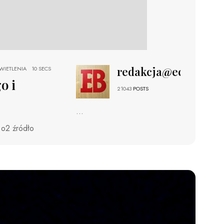
redakcja@echobizne
IETLENIA
10 SECS
o i
21043
POSTS
...
 o2 źródło