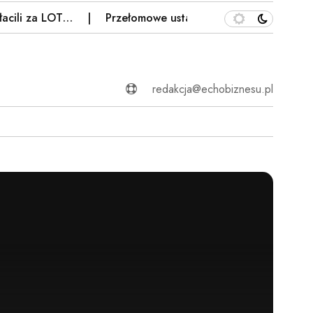
za LOT…
Przełomowe ustalenia ws. zaginięcia Jowity Ziel
redakcja@echobiznesu.pl