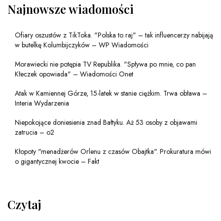
Najnowsze wiadomości
Ofiary oszustów z TikToka. "Polska to raj" – tak influencerzy nabijają
w butelkę Kolumbijczyków – WP Wiadomości
Morawiecki nie potępia TV Republika. "Spływa po mnie, co pan
Kłeczek opowiada" – Wiadomości Onet
Atak w Kamiennej Górze, 15-latek w stanie ciężkim. Trwa obława –
Interia Wydarzenia
Niepokojące doniesienia znad Bałtyku. Aż 53 osoby z objawami
zatrucia – o2
Kłopoty "menadżerów Orlenu z czasów Obajtka". Prokuratura mówi
o gigantycznej kwocie – Fakt
Czytaj