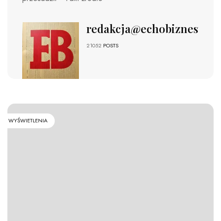
redakcja@echobiznesu.pl
21052
POSTS
WYŚWIETLENIA