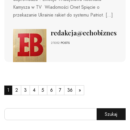
Kamysza w TV Wiadomości Onet Spięcie o
przekazanie Ukrainie rakiet do systemu Patriot. […]
redakcja@echobiznesu.pl
21052
POSTS
1
2
3
4
5
6
7
36
»
Szukaj