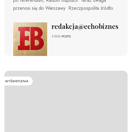
po referendum, Radom odpuścił. Teraz uwaga
przenosi się do Warszawy Rzeczpospolita źródło
redakcja@echobiznesu.pl
21052
POSTS
WYŚWIETLENIA