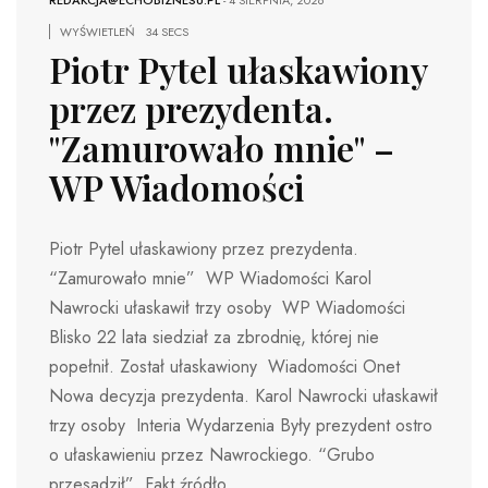
REDAKCJA@ECHOBIZNESU.PL
-
4 SIERPNIA, 2026
WYŚWIETLEŃ
34 SECS
Piotr Pytel ułaskawiony
przez prezydenta.
"Zamurowało mnie" –
WP Wiadomości
Piotr Pytel ułaskawiony przez prezydenta.
“Zamurowało mnie” WP Wiadomości Karol
Nawrocki ułaskawił trzy osoby WP Wiadomości
Blisko 22 lata siedział za zbrodnię, której nie
popełnił. Został ułaskawiony Wiadomości Onet
Nowa decyzja prezydenta. Karol Nawrocki ułaskawił
trzy osoby Interia Wydarzenia Były prezydent ostro
o ułaskawieniu przez Nawrockiego. “Grubo
przesadził” Fakt źródło