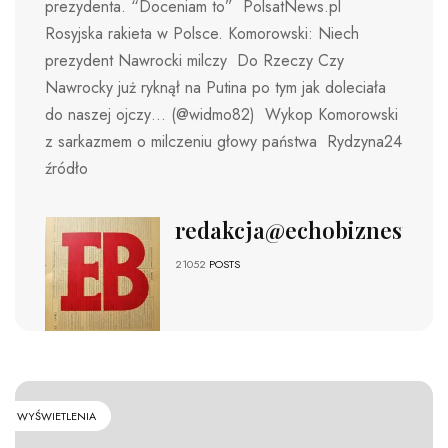
prezydenta. “Doceniam to” PolsatNews.pl
Rosyjska rakieta w Polsce. Komorowski: Niech
prezydent Nawrocki milczy Do Rzeczy Czy
Nawrocky już ryknął na Putina po tym jak doleciała
do naszej ojczy… (@widmo82) Wykop Komorowski
z sarkazmem o milczeniu głowy państwa Rydzyna24
źródło
redakcja@echobiznesu.pl
21052
POSTS
WYŚWIETLENIA