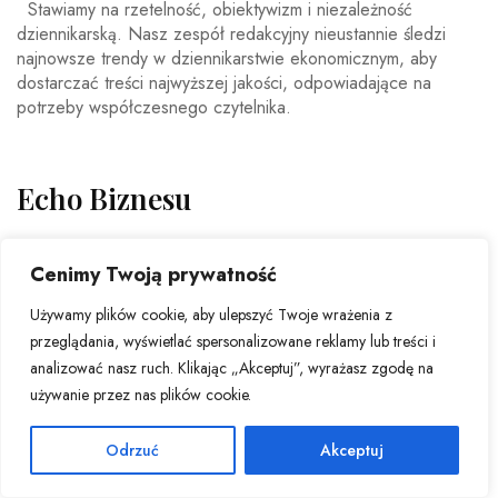
Stawiamy na rzetelność, obiektywizm i niezależność
dziennikarską. Nasz zespół redakcyjny nieustannie śledzi
najnowsze trendy w dziennikarstwie ekonomicznym, aby
dostarczać treści najwyższej jakości, odpowiadające na
potrzeby współczesnego czytelnika.
Echo Biznesu
Echo Biznesu to dynamiczna redakcja dziennika
Cenimy Twoją prywatność
gospodarczego, która od lat dostarcza czytelnikom rzetelne i
aktualne informacje ze świata biznesu. Nasz zespół
Używamy plików cookie, aby ulepszyć Twoje wrażenia z
doświadczonych dziennikarzy i ekspertów ekonomicznych
przeglądania, wyświetlać spersonalizowane reklamy lub treści i
codziennie analizuje najważniejsze wydarzenia rynkowe,
analizować nasz ruch. Klikając „Akceptuj”, wyrażasz zgodę na
trendy gospodarcze oraz decyzje mające wpływ na polską i
używanie przez nas plików cookie.
światową ekonomię.
Odrzuć
Akceptuj