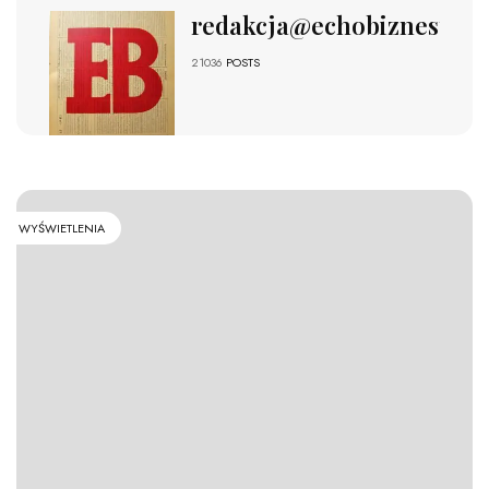
redakcja@echobiznesu.pl
21036
POSTS
WYŚWIETLENIA