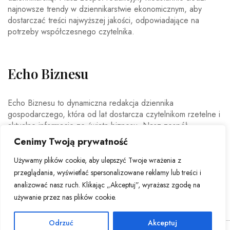
najnowsze trendy w dziennikarstwie ekonomicznym, aby
dostarczać treści najwyższej jakości, odpowiadające na
potrzeby współczesnego czytelnika.
Echo Biznesu
Echo Biznesu to dynamiczna redakcja dziennika
gospodarczego, która od lat dostarcza czytelnikom rzetelne i
aktualne informacje ze świata biznesu. Nasz zespół
doświadczonych dziennikarzy i ekspertów ekonomicznych
Cenimy Twoją prywatność
codziennie analizuje najważniejsze wydarzenia rynkowe,
trendy gospodarcze oraz decyzje mające wpływ na polską i
Używamy plików cookie, aby ulepszyć Twoje wrażenia z
światową ekonomię.
przeglądania, wyświetlać spersonalizowane reklamy lub treści i
analizować nasz ruch. Klikając „Akceptuj”, wyrażasz zgodę na
używanie przez nas plików cookie.
Odrzuć
Akceptuj
© Copyright 2026 - Echo Biznesu . All Rights Reserved