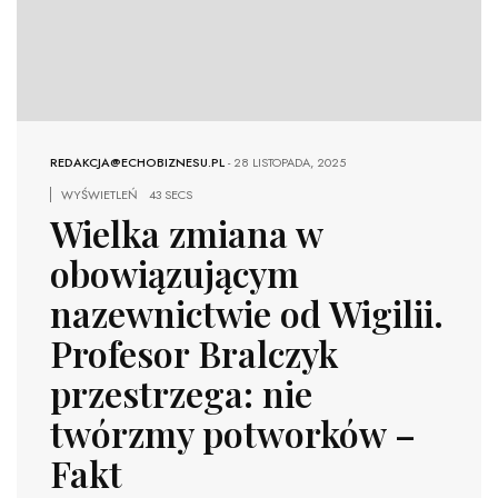
REDAKCJA@ECHOBIZNESU.PL
-
28 LISTOPADA, 2025
WYŚWIETLEŃ
43 SECS
Wielka zmiana w
obowiązującym
nazewnictwie od Wigilii.
Profesor Bralczyk
przestrzega: nie
twórzmy potworków –
Fakt