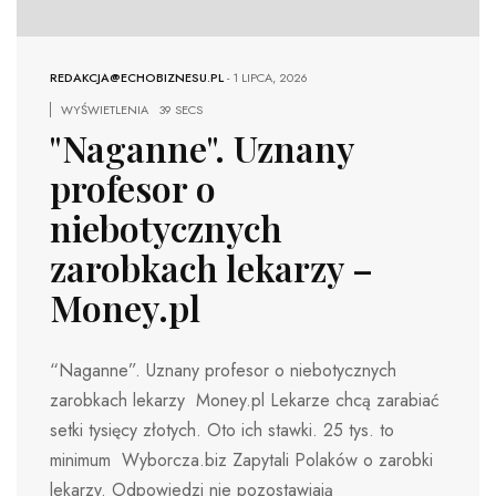
REDAKCJA@ECHOBIZNESU.PL
-
1 LIPCA, 2026
WYŚWIETLENIA
39 SECS
"Naganne". Uznany
profesor o
niebotycznych
zarobkach lekarzy –
Money.pl
“Naganne”. Uznany profesor o niebotycznych
zarobkach lekarzy Money.pl Lekarze chcą zarabiać
setki tysięcy złotych. Oto ich stawki. 25 tys. to
minimum Wyborcza.biz Zapytali Polaków o zarobki
lekarzy. Odpowiedzi nie pozostawiają