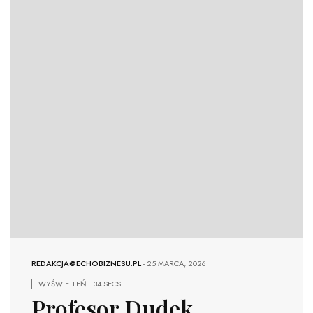
REDAKCJA@ECHOBIZNESU.PL
-
25 MARCA, 2026
WYŚWIETLEŃ
34 SECS
Profesor Dudek