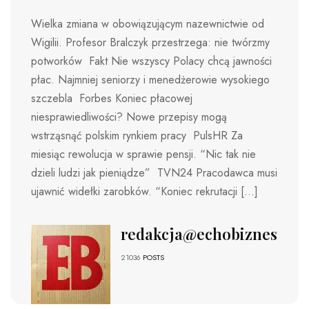
Wielka zmiana w obowiązującym nazewnictwie od
Wigilii. Profesor Bralczyk przestrzega: nie twórzmy
potworków Fakt Nie wszyscy Polacy chcą jawności
płac. Najmniej seniorzy i menedżerowie wysokiego
szczebla Forbes Koniec płacowej
niesprawiedliwości? Nowe przepisy mogą
wstrząsnąć polskim rynkiem pracy PulsHR Za
miesiąc rewolucja w sprawie pensji. “Nic tak nie
dzieli ludzi jak pieniądze” TVN24 Pracodawca musi
ujawnić widełki zarobków. “Koniec rekrutacji […]
redakcja@echobiznesu.pl
21036
POSTS