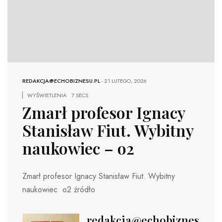
REDAKCJA@ECHOBIZNESU.PL
-
21 LUTEGO, 2026
WYŚWIETLENIA
7 SECS
Zmarł profesor Ignacy
Stanisław Fiut. Wybitny
naukowiec – o2
Zmarł profesor Ignacy Stanisław Fiut. Wybitny
naukowiec o2 źródło
redakcja@echobiznesu.pl