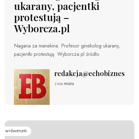
ukarany, pacjentki
protestują –
Wyborcza.pl
Nagana za manekina. Profesor ginekolog ukarany,
pacjentki protestują Wyborcza.pl źródło
redakcja@echobiznesu.pl
21036
POSTS
WYŚWIETLEŃ