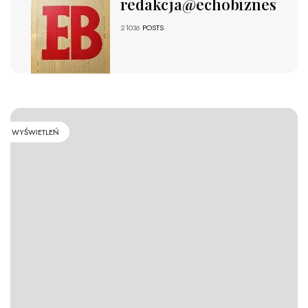
redakcja@echobiznesu.pl
21036
POSTS
WYŚWIETLEŃ