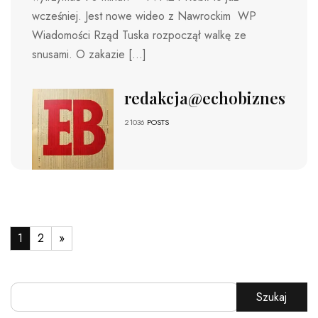
wcześniej. Jest nowe wideo z Nawrockim WP
Wiadomości Rząd Tuska rozpoczął walkę ze
snusami. O zakazie […]
redakcja@echobiznesu.pl
21036
POSTS
1
2
»
Szukaj