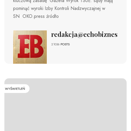
kluczową zasadę Gazeta Wyrok TSUE: sądy mają
pominąć wyroki Izby Kontroli Nadzwyczajnej w
SN OKO.press źródło
redakcja@echobiznesu.pl
21036
POSTS
WYŚWIETLEŃ