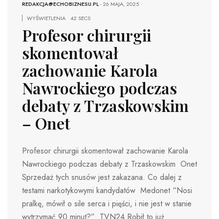
REDAKCJA@ECHOBIZNESU.PL
-
26 MAJA, 2025
WYŚWIETLENIA
42 SECS
Profesor chirurgii
skomentował
zachowanie Karola
Nawrockiego podczas
debaty z Trzaskowskim
– Onet
Profesor chirurgii skomentował zachowanie Karola
Nawrockiego podczas debaty z Trzaskowskim Onet
Sprzedaż tych snusów jest zakazana. Co dalej z
testami narkotykowymi kandydatów Medonet “Nosi
pralkę, mówił o sile serca i pięści, i nie jest w stanie
wytrzymać 90 minut?” TVN24 Robił to już