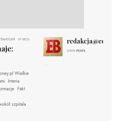
redakcja@echobizne
ŚWIETLEŃ
37 SECS
naje:
21076
POSTS
...
oney.pl Wielkie
ami Interia
formacje Fakt
okół szpitala