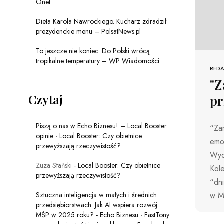
Onet
Dieta Karola Nawrockiego. Kucharz zdradził
prezydenckie menu – PolsatNews.pl
To jeszcze nie koniec. Do Polski wrócą
tropikalne temperatury – WP Wiadomości
REDA
"Z
Czytaj
pr
Piszą o nas w Echo Biznesu! – Local Booster
“Zar
opinie
-
Local Booster: Czy obietnice
emoc
przewyższają rzeczywistość?
Wyda
Zuza Stański
-
Local Booster: Czy obietnice
Kole
przewyższają rzeczywistość?
“dn
Sztuczna inteligencja w małych i średnich
w M
przedsiębiorstwach: Jak AI wspiera rozwój
MŚP w 2025 roku? - Echo Biznesu
-
FastTony