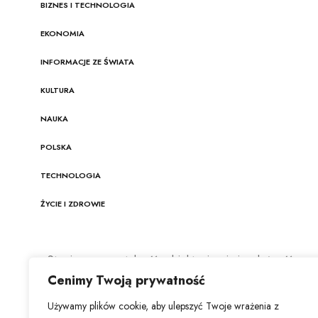
BIZNES I TECHNOLOGIA
EKONOMIA
INFORMACJE ZE ŚWIATA
KULTURA
NAUKA
POLSKA
TECHNOLOGIA
ŻYCIE I ZDROWIE
Stawiamy na rzetelność, obiektywizm i niezależność
dziennikarską. Nasz zespół redakcyjny nieustannie
Cenimy Twoją prywatność
śledzi najnowsze trendy w dziennikarstwie
ekonomicznym, aby dostarczać treści najwyższej
Używamy plików cookie, aby ulepszyć Twoje wrażenia z