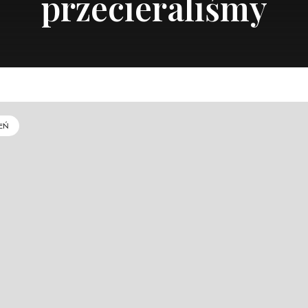
przecieraliśmy
EŃ