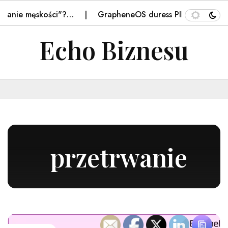
ie męskości"?…
GrapheneOS duress PIN triggers a fede
Echo Biznesu
przetrwanie