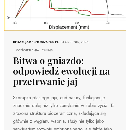
REDAKCJA@ECHOBIZNESU.PL
-
14 GRUDNIA, 2025
WYŚWIETLENIA
13MINS
Bitwa o gniazdo:
odpowiedź ewolucji na
przetrwanie jaj
Skorupka ptasiego jaja, cud natury, funkcjonuje
znacznie dalej niż tylko zamykanie w sobie życia. Ta
złożona struktura bioceramiczna, składająca się
głównie z węglanu wapnia, służy nie tylko jako
sanktuarium rozwoju embrionalnego, ale także jako