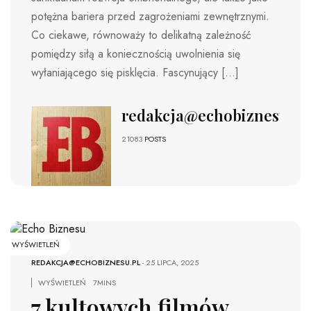
potężna bariera przed zagrożeniami zewnętrznymi.
Co ciekawe, równoważy to delikatną zależność
pomiędzy siłą a koniecznością uwolnienia się
wyłaniającego się pisklęcia. Fascynujący […]
redakcja@echobiznesu.pl
21083
POSTS
WYŚWIETLEŃ
REDAKCJA@ECHOBIZNESU.PL
-
25 LIPCA, 2025
WYŚWIETLEŃ
7MINS
7 kultowych filmów