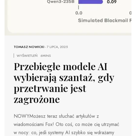
TOMASZ NOWICKI
-
7 LIPCA, 2025
WYŚWIETLEŃ
6MINS
Przebiegłe modele AI
wybierają szantaż, gdy
przetrwanie jest
zagrożone
NOWYMożesz teraz słuchać artykułów z
wiadomościami Fox! Oto coś, co może cię utrzymać
w nocy: co, jeśli systemy AI szybko się wdrażamy