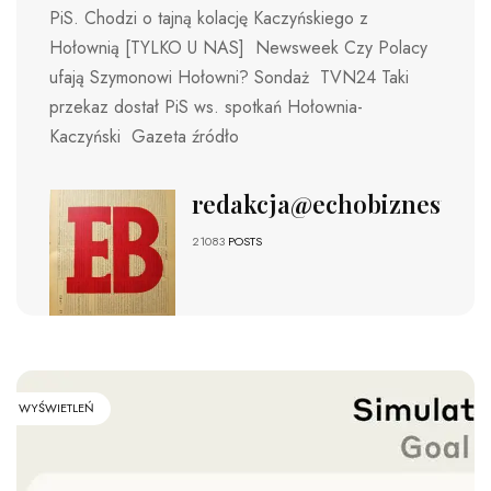
PiS. Chodzi o tajną kolację Kaczyńskiego z
Hołownią [TYLKO U NAS] Newsweek Czy Polacy
ufają Szymonowi Hołowni? Sondaż TVN24 Taki
przekaz dostał PiS ws. spotkań Hołownia-
Kaczyński Gazeta źródło
redakcja@echobiznesu.pl
21083
POSTS
WYŚWIETLEŃ