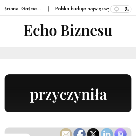
ę ściana. Goście…
Polska buduje największy taki obiekt w
Echo Biznesu
przyczyniła