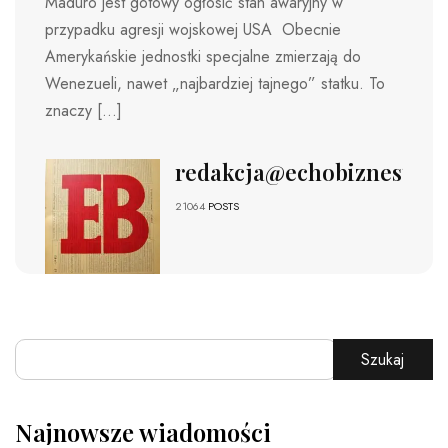
Maduro jest gotowy ogłosić stan awaryjny w
przypadku agresji wojskowej USA Obecnie
Amerykańskie jednostki specjalne zmierzają do
Wenezueli, nawet „najbardziej tajnego” statku. To
znaczy […]
redakcja@echobiznesu.pl
21064
POSTS
Szukaj
Najnowsze wiadomości