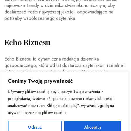
najnowsze trendy w dziennikarstwie ekonomicznym, aby
dostarczać treści najwyższej jakości, odpowiadające na
potrzeby współczesnego czytelnika.
Echo Biznesu
Echo Biznesu to dynamiczna redakcja dziennika
gospodarczego, która od lat dostarcza czytelnikom rzetelne i
aktualne informacje ze świata biznesu. Nasz zespół
doświadczonych dziennikarzy i ekspertów ekonomicznych
Cenimy Twoją prywatność
codziennie analizuje najważniejsze wydarzenia rynkowe,
trendy gospodarcze oraz decyzje mające wpływ na polską i
Używamy plików cookie, aby ulepszyć Twoje wrażenia z
światową ekonomię.
przeglądania, wyświetlać spersonalizowane reklamy lub treści i
analizować nasz ruch. Klikając „Akceptuj”, wyrażasz zgodę na
używanie przez nas plików cookie.
Odrzuć
Akceptuj
© Copyright 2026 - Echo Biznesu . All Rights Reserved