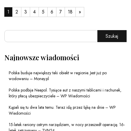
1
2
3
4
5
6
7
18
»
Szukaj
Najnowsze wiadomości
Polska buduje największy taki obiekt w regionie. Jest już po
wodowaniu – Money.pl
Polska podbija Neapol. Tysiące aut z naszymi tablicami i rachunek,
który płacą ubezpieczyciele – WP Wiadomości
Kąpali się tu dwa lata temu. Teraz idą przez łąkę na dnie – WP
Wiadomości
15-latek raniony ostrym narzędziem, w nocy przeszedł operację. 16-
latek zatrzymany – TVN24