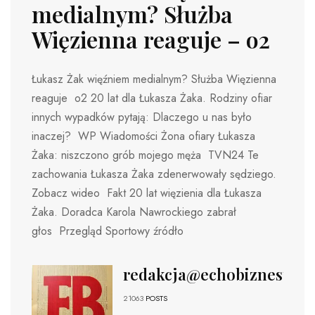
medialnym? Służba
Więzienna reaguje – o2
Łukasz Żak więźniem medialnym? Służba Więzienna
reaguje o2 20 lat dla Łukasza Żaka. Rodziny ofiar
innych wypadków pytają: Dlaczego u nas było
inaczej? WP Wiadomości Żona ofiary Łukasza
Żaka: niszczono grób mojego męża TVN24 Te
zachowania Łukasza Żaka zdenerwowały sędziego.
Zobacz wideo Fakt 20 lat więzienia dla Łukasza
Żaka. Doradca Karola Nawrockiego zabrał
głos Przegląd Sportowy źródło
redakcja@echobiznesu.pl
21063
POSTS