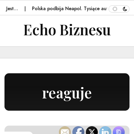
t…
Polska podbija Neapol. Tysiące aut z naszymi tablic
Echo Biznesu
reaguje