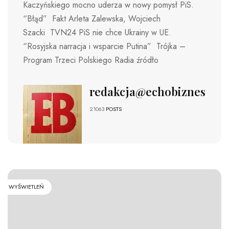
Kaczyńskiego mocno uderza w nowy pomysł PiS.
“Błąd” Fakt Arleta Zalewska, Wojciech
Szacki TVN24 PiS nie chce Ukrainy w UE.
“Rosyjska narracja i wsparcie Putina” Trójka –
Program Trzeci Polskiego Radia źródło
redakcja@echobiznesu.pl
21063
POSTS
WYŚWIETLEŃ