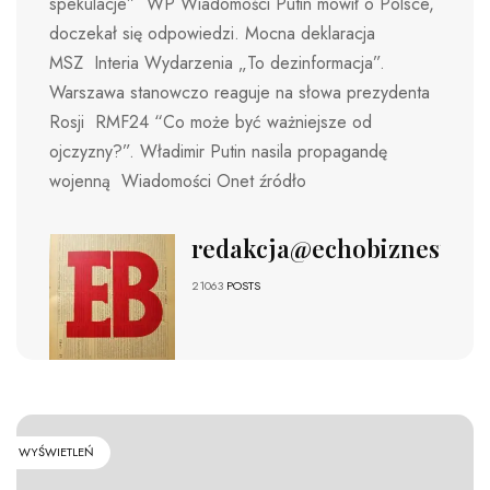
spekulacje” WP Wiadomości Putin mówił o Polsce,
doczekał się odpowiedzi. Mocna deklaracja
MSZ Interia Wydarzenia „To dezinformacja”.
Warszawa stanowczo reaguje na słowa prezydenta
Rosji RMF24 “Co może być ważniejsze od
ojczyzny?”. Władimir Putin nasila propagandę
wojenną Wiadomości Onet źródło
redakcja@echobiznesu.pl
21063
POSTS
WYŚWIETLEŃ