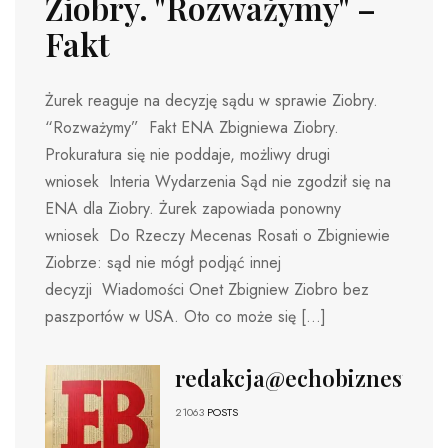
Ziobry. "Rozważymy" –
Fakt
Żurek reaguje na decyzję sądu w sprawie Ziobry.
“Rozważymy” Fakt ENA Zbigniewa Ziobry.
Prokuratura się nie poddaje, możliwy drugi
wniosek Interia Wydarzenia Sąd nie zgodził się na
ENA dla Ziobry. Żurek zapowiada ponowny
wniosek Do Rzeczy Mecenas Rosati o Zbigniewie
Ziobrze: sąd nie mógł podjąć innej
decyzji Wiadomości Onet Zbigniew Ziobro bez
paszportów w USA. Oto co może się […]
redakcja@echobiznesu.pl
21063
POSTS