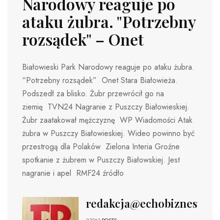
Narodowy reaguje po
ataku żubra. "Potrzebny
rozsądek" – Onet
Białowieski Park Narodowy reaguje po ataku żubra.
“Potrzebny rozsądek” Onet Stara Białowieża.
Podszedł za blisko. Żubr przewrócił go na
ziemię TVN24 Nagranie z Puszczy Białowieskiej.
Żubr zaatakował mężczyznę WP Wiadomości Atak
żubra w Puszczy Białowieskiej. Wideo powinno być
przestrogą dla Polaków Zielona Interia Groźne
spotkanie z żubrem w Puszczy Białowskiej. Jest
nagranie i apel RMF24 źródło
redakcja@echobiznesu.pl
21063
POSTS