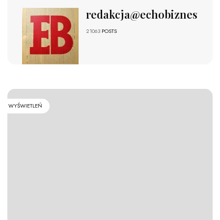
redakcja@echobiznesu.pl
21063
POSTS
WYŚWIETLEŃ