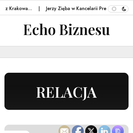
rakowa…
Jerzy Zięba w Kancelarii Prezydenta i "lex szar
Echo Biznesu
RELACJA