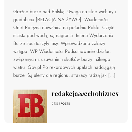
Groźne burze nad Polską. Uwaga na silne wichury i
gradobicia [RELACJA NA ŻYWO] Wiadomości
Onet Potężna nawałnica na południu Polski. Część
miasta pod wodą, są nagrania Interia Wydarzenia
Burze spustoszyły lasy. Wprowadzono zakazy
wstępu WP Wiadomości Podsumowanie działań
związanych z usuwaniem skutków burzy i silnego
wiatru Gov.pl Po rekordowych upałach nadciągają
burze. Są alerty dla regionu, strażacy radzą jak […]
redakcja@echobiznesu.pl
21031
POSTS