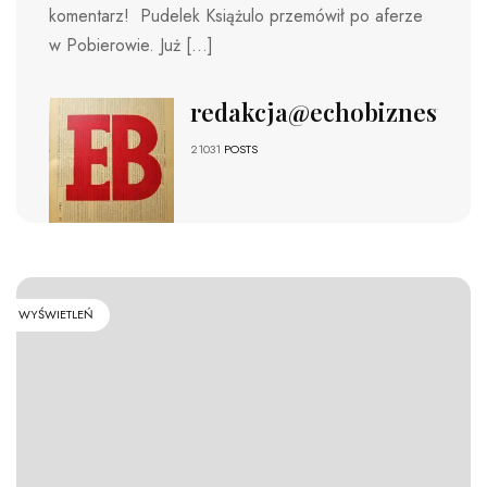
komentarz! Pudelek Książulo przemówił po aferze
w Pobierowie. Już […]
redakcja@echobiznesu.pl
21031
POSTS
WYŚWIETLEŃ