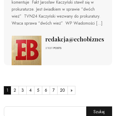
komentuje Fakt Jarosław Kaczyński stawił się w
prokuraturze. Jest świadkiem w sprawie “dwóch
wież” TVN24 Kaczyński wezwany do prokuratury.
Wraca sprawa “dwóch wież” WP Wiadomości […]
redakcja@echobiznesu.pl
21031
POSTS
1
2
3
4
5
6
7
20
»
Szukaj