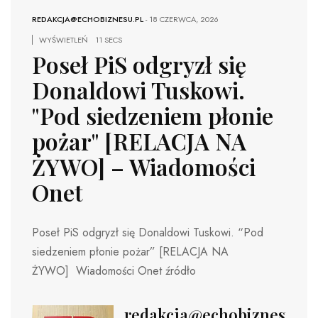
REDAKCJA@ECHOBIZNESU.PL
-
18 CZERWCA, 2026
WYŚWIETLEŃ
11 SECS
Poseł PiS odgryzł się
Donaldowi Tuskowi.
"Pod siedzeniem płonie
pożar" [RELACJA NA
ŻYWO] – Wiadomości
Onet
Poseł PiS odgryzł się Donaldowi Tuskowi. “Pod
siedzeniem płonie pożar” [RELACJA NA
ŻYWO] Wiadomości Onet źródło
redakcja@echobiznesu.pl