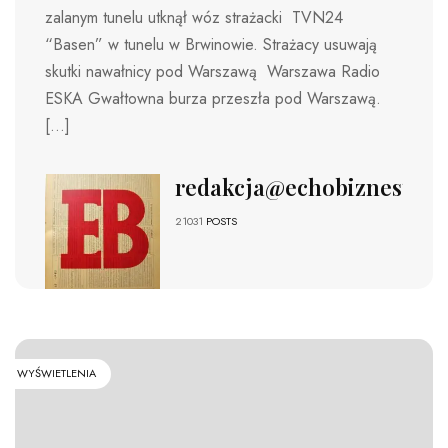
zalanym tunelu utknął wóz strażacki TVN24
“Basen” w tunelu w Brwinowie. Strażacy usuwają
skutki nawałnicy pod Warszawą Warszawa Radio
ESKA Gwałtowna burza przeszła pod Warszawą.
[…]
redakcja@echobiznesu.pl
21031
POSTS
WYŚWIETLENIA