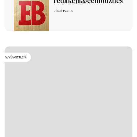
redakcja@echobiznesu.pl
21031
POSTS
WYŚWIETLEŃ