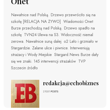
Onet
Nawałnice nad Polską. Drzewo przewróciło się na
szkołę [RELACJA NA ŻYWO] Wiadomości Onet
Burze przechodzą nad Polską. Drzewo spadło na
szkołę TVN24 Ulewa na S3. Widoczność niemal
zerowa. Nawałnice suną dalej o2 Lało i grzmiało w
Stargardzie. Zalane ulice i piwnice. Interweniują
strażacy i Wody Miejskie Stargard.News Burze dały
się we znaki. 145 interwencji strażaków TVP
Szczecin źródło
redakcja@echobiznesu.pl
21031
POSTS