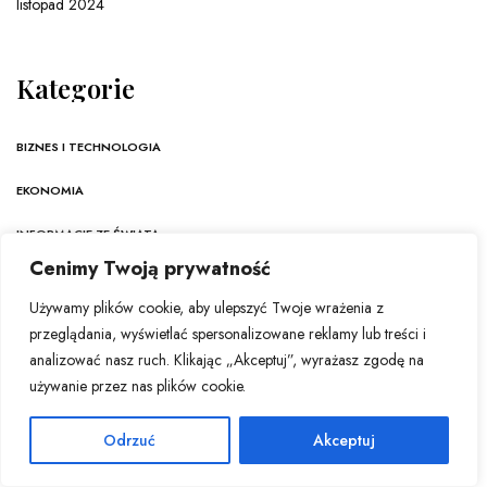
listopad 2024
Kategorie
BIZNES I TECHNOLOGIA
EKONOMIA
INFORMACJE ZE ŚWIATA
Cenimy Twoją prywatność
KULTURA
Używamy plików cookie, aby ulepszyć Twoje wrażenia z
NAUKA
przeglądania, wyświetlać spersonalizowane reklamy lub treści i
analizować nasz ruch. Klikając „Akceptuj”, wyrażasz zgodę na
POLSKA
używanie przez nas plików cookie.
TECHNOLOGIA
Odrzuć
Akceptuj
ŻYCIE I ZDROWIE