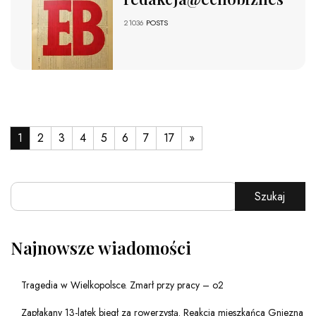
21036
POSTS
1
2
3
4
5
6
7
17
»
Szukaj
Najnowsze wiadomości
Tragedia w Wielkopolsce. Zmarł przy pracy – o2
Zapłakany 13-latek biegł za rowerzystą. Reakcja mieszkańca Gniezna