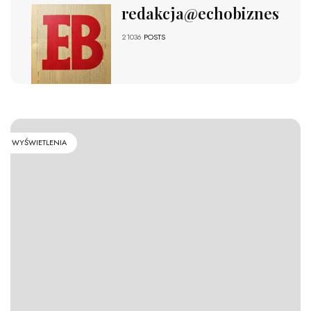
redakcja@echobiznesu.pl
21036
POSTS
WYŚWIETLENIA