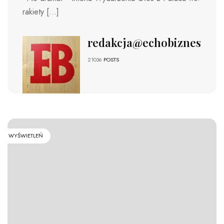
rakiety […]
redakcja@echobiznesu.pl
21036
POSTS
WYŚWIETLEŃ