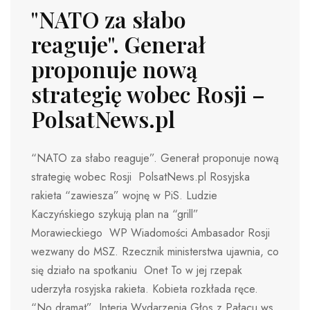
"NATO za słabo
reaguje". Generał
proponuje nową
strategię wobec Rosji –
PolsatNews.pl
“NATO za słabo reaguje”. Generał proponuje nową
strategię wobec Rosji PolsatNews.pl Rosyjska
rakieta “zawiesza” wojnę w PiS. Ludzie
Kaczyńskiego szykują plan na “grill”
Morawieckiego WP Wiadomości Ambasador Rosji
wezwany do MSZ. Rzecznik ministerstwa ujawnia, co
się działo na spotkaniu Onet To w jej rzepak
uderzyła rosyjska rakieta. Kobieta rozkłada ręce.
“No dramat” Interia Wydarzenia Głos z Pałacu ws.