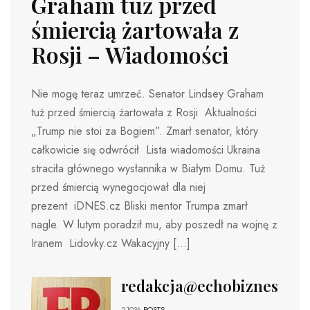
Graham tuż przed
śmiercią żartowała z
Rosji – Wiadomości
Nie mogę teraz umrzeć. Senator Lindsey Graham
tuż przed śmiercią żartowała z Rosji Aktualności
„Trump nie stoi za Bogiem”. Zmarł senator, który
całkowicie się odwrócił Lista wiadomości Ukraina
straciła głównego wysłannika w Białym Domu. Tuż
przed śmiercią wynegocjował dla niej
prezent iDNES.cz Bliski mentor Trumpa zmarł
nagle. W lutym poradził mu, aby poszedł na wojnę z
Iranem Lidovky.cz Wakacyjny […]
redakcja@echobiznesu.pl
21036
POSTS