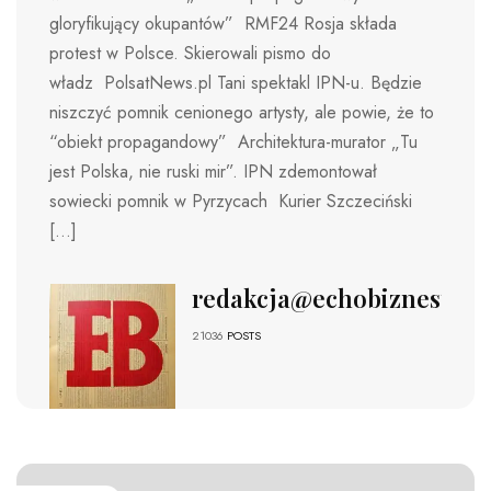
gloryfikujący okupantów” RMF24 Rosja składa
protest w Polsce. Skierowali pismo do
władz PolsatNews.pl Tani spektakl IPN-u. Będzie
niszczyć pomnik cenionego artysty, ale powie, że to
“obiekt propagandowy” Architektura-murator „Tu
jest Polska, nie ruski mir”. IPN zdemontował
sowiecki pomnik w Pyrzycach Kurier Szczeciński
[…]
redakcja@echobiznesu.pl
21036
POSTS