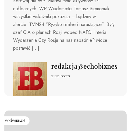
Korowaj dla WP: Martwi mnie aktywność sił
nuklearnych WP Wiadomości Tomasz Siemoniak:
wszystkie wskaźniki pokazują – bądźmy w
alercie TVN24 “Ryzyko realne i narastające”. Były
szef CIA o planach Rosji wobec NATO Interia
Wydarzenia Czy Rosja na nas napadnie? Może
postawić […]
redakcja@echobiznesu.pl
21036
POSTS
WYŚWIETLEŃ