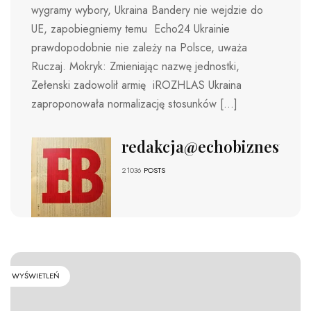
wygramy wybory, Ukraina Bandery nie wejdzie do
UE, zapobiegniemy temu Echo24 Ukrainie
prawdopodobnie nie zależy na Polsce, uważa
Ruczaj. Mokryk: Zmieniając nazwę jednostki,
Zełenski zadowolił armię iROZHLAS Ukraina
zaproponowała normalizację stosunków […]
redakcja@echobiznesu.pl
21036
POSTS
WYŚWIETLEŃ