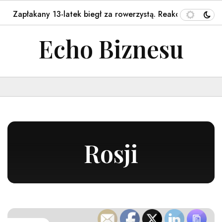
akany 13-latek biegł za rowerzystą. Reakcja mieszkańca Gni
Echo Biznesu
Rosji