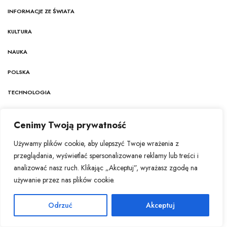
INFORMACJE ZE ŚWIATA
KULTURA
NAUKA
POLSKA
TECHNOLOGIA
ŻYCIE I ZDROWIE
Cenimy Twoją prywatność
Stawiamy na rzetelność, obiektywizm i niezależność
Używamy plików cookie, aby ulepszyć Twoje wrażenia z
dziennikarską. Nasz zespół redakcyjny nieustannie śledzi
przeglądania, wyświetlać spersonalizowane reklamy lub treści i
najnowsze trendy w dziennikarstwie ekonomicznym, aby
analizować nasz ruch. Klikając „Akceptuj”, wyrażasz zgodę na
dostarczać treści najwyższej jakości, odpowiadające na
używanie przez nas plików cookie.
potrzeby współczesnego czytelnika.
Odrzuć
Akceptuj