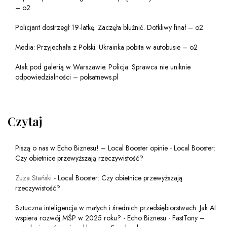
– o2
Policjant dostrzegł 19-latkę. Zaczęła bluźnić. Dotkliwy finał – o2
Media: Przyjechała z Polski. Ukrainka pobita w autobusie – o2
Atak pod galerią w Warszawie. Policja: Sprawca nie uniknie
odpowiedzialności – polsatnews.pl
Czytaj
Piszą o nas w Echo Biznesu! – Local Booster opinie
-
Local Booster:
Czy obietnice przewyższają rzeczywistość?
Zuza Stański
-
Local Booster: Czy obietnice przewyższają
rzeczywistość?
Sztuczna inteligencja w małych i średnich przedsiębiorstwach: Jak AI
wspiera rozwój MŚP w 2025 roku? - Echo Biznesu
-
FastTony –