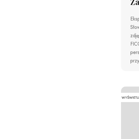
Za
Eksp
Sło
zdj
FIC
pers
prz
WYŚWIETL