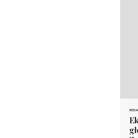
REDA
Ek
gł