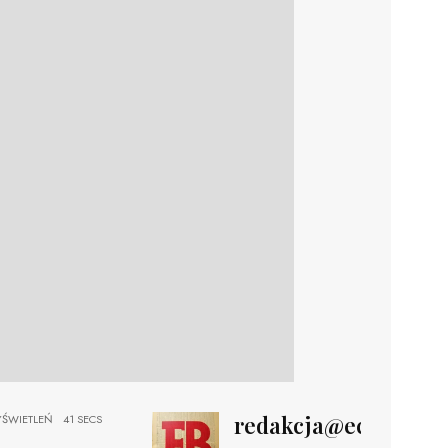
redakcja@echobizne
ŚWIETLEŃ
41 SECS