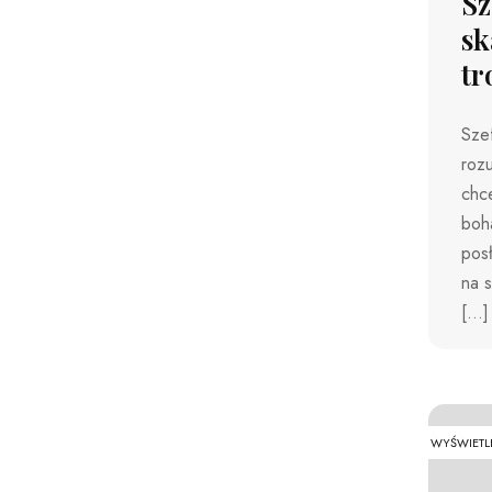
Sz
sk
tr
Sze
roz
chc
boh
pos
na 
[…]
WYŚWIETL