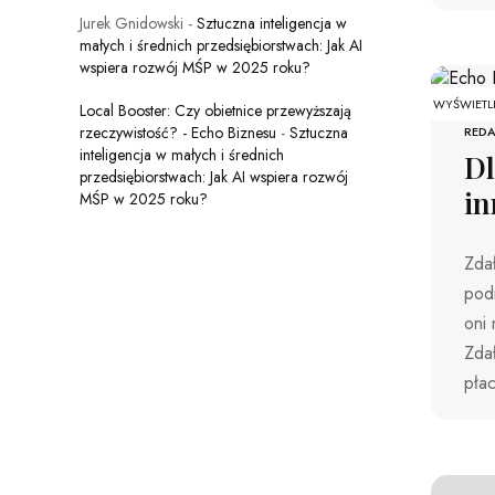
Jurek Gnidowski
-
Sztuczna inteligencja w
małych i średnich przedsiębiorstwach: Jak AI
wspiera rozwój MŚP w 2025 roku?
WYŚWIETL
Local Booster: Czy obietnice przewyższają
rzeczywistość? - Echo Biznesu
-
Sztuczna
REDA
inteligencja w małych i średnich
Dl
przedsiębiorstwach: Jak AI wspiera rozwój
in
MŚP w 2025 roku?
Zdał
podn
oni 
Zdał
płac