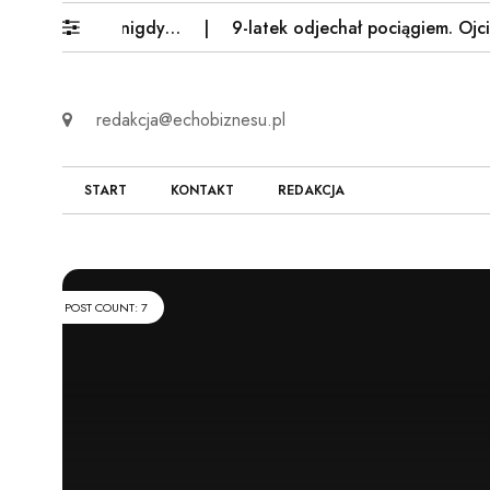
nijny kraj nigdy…
9-latek odjechał pociągiem. Ojciec zos
redakcja@echobiznesu.pl
START
KONTAKT
REDAKCJA
POST COUNT: 7