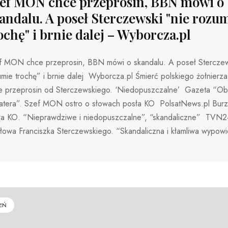
ef MON chce przeprosin, BBN mówi o
andalu. A poseł Sterczewski "nie rozu
ochę" i brnie dalej – Wyborcza.pl
f MON chce przeprosin, BBN mówi o skandalu. A poseł Sterczew
umie trochę” i brnie dalej Wyborcza.pl Śmierć polskiego żołnier
e przeprosin od Sterczewskiego. ‘Niedopuszczalne’ Gazeta “Ob
atera”. Szef MON ostro o słowach posła KO PolsatNews.pl Burz
ła KO. “Nieprawdziwe i niedopuszczalne”, “skandaliczne” TVN
słowa Franciszka Sterczewskiego. “Skandaliczna i kłamliwa wypo
EŃ