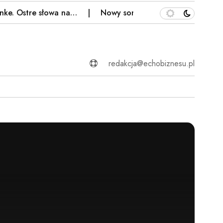
Ostre słowa na…
Nowy sondaż partyjny. Problemy PiS, d
redakcja@echobiznesu.pl