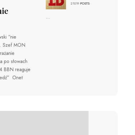
21019
POSTS
mie
...
ski “nie
za. Szef MON
rażanie
a po słowach
24 BBN reaguje
wiedź” Onet