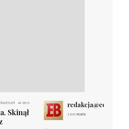
redakcja@echobizne
ŚWIETLEŃ
49 SECS
a. Skinął
21019
POSTS
z
...