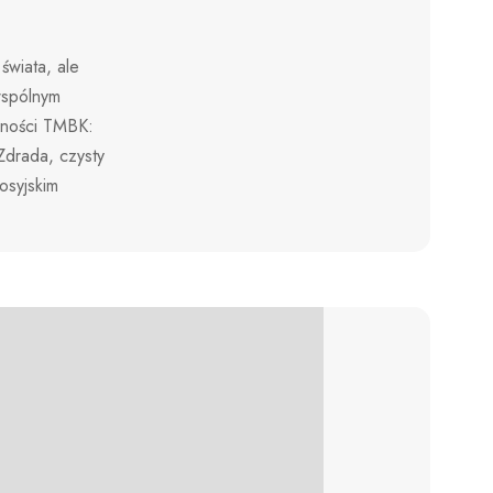
świata, ale
wspólnym
lności TMBK:
Zdrada, czysty
osyjskim