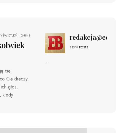
redakcja@echobizne
YŚWIETLEŃ
5MINS
kolwiek
21019
POSTS
...
ją cię
co Cię dręczy,
ich głos.
, kiedy