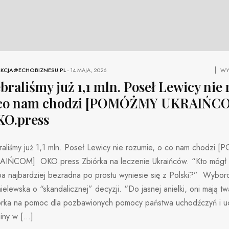
KCJA@ECHOBIZNESU.PL
-
14 MAJA, 2026
WY
braliśmy już 1,1 mln. Poseł Lewicy nie
 co nam chodzi [POMÓŻMY UKRAIŃCO
O.press
raliśmy już 1,1 mln. Poseł Lewicy nie rozumie, o co nam chodzi
AIŃCOM] OKO.press Zbiórka na leczenie Ukraińców. “Kto mógł 
a najbardziej bezradna po prostu wyniesie się z Polski?” Wyborc
elewska o “skandalicznej” decyzji. “Do jasnej anielki, oni mają
órka na pomoc dla pozbawionych pomocy państwa uchodźczyń i 
ainy w […]