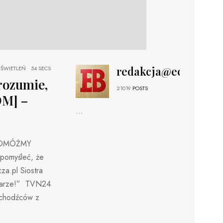
redakcja@echobizne
ŚWIETLEŃ
54 SECS
 rozumie,
21019
POSTS
M] –
...
 [POMÓŻMY
pomyśleć, że
za.pl Siostra
 twarze!” TVN24
uchodźców z