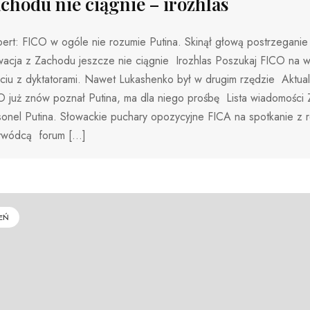
chodu nie ciągnie – irozhlas
ert: FICO w ogóle nie rozumie Putina. Skinął głową postrzeganie 
wacja z Zachodu jeszcze nie ciągnie Irozhlas Poszukaj FICO na 
ęciu z dyktatorami. Nawet Lukashenko był w drugim rzędzie Aktua
O już znów poznał Putina, ma dla niego prośbę Lista wiadomości 
onel Putina. Słowackie puchary opozycyjne FICA na spotkanie z r
ywódcą forum […]
EŃ