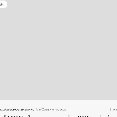
EŃ
KCJA@ECHOBIZNESU.PL
-
13 PAŹDZIERNIKA, 2025
WY