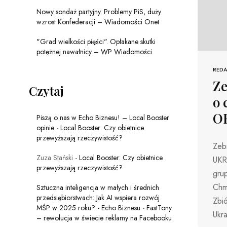
Nowy sondaż partyjny. Problemy PiS, duży
wzrost Konfederacji – Wiadomości Onet
"Grad wielkości pięści". Opłakane skutki
potężnej nawałnicy – WP Wiadomości
REDA
Ze
Czytaj
o
OK
Piszą o nas w Echo Biznesu! – Local Booster
opinie
-
Local Booster: Czy obietnice
przewyższają rzeczywistość?
Zeb
Zuza Stański
-
Local Booster: Czy obietnice
UKR
przewyższają rzeczywistość?
grup
Chmi
Sztuczna inteligencja w małych i średnich
przedsiębiorstwach: Jak AI wspiera rozwój
Zbi
MŚP w 2025 roku? - Echo Biznesu
-
FastTony
Ukr
– rewolucja w świecie reklamy na Facebooku