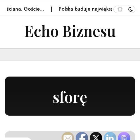
ię ściana. Goście…
Polska buduje największy taki obiekt 
Echo Biznesu
sforę