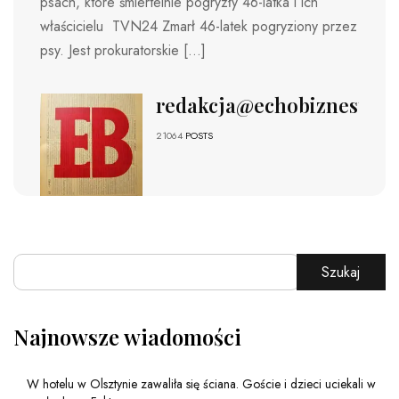
psach, które śmiertelnie pogryzły 46-latka i ich
właścicielu TVN24 Zmarł 46-latek pogryziony przez
psy. Jest prokuratorskie […]
redakcja@echobiznesu.pl
21064
POSTS
Szukaj
Najnowsze wiadomości
W hotelu w Olsztynie zawaliła się ściana. Goście i dzieci uciekali w