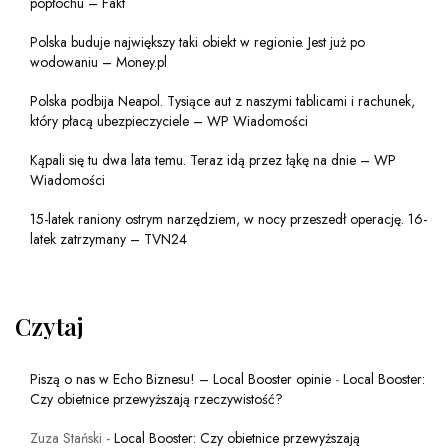
popłochu – Fakt
Polska buduje największy taki obiekt w regionie. Jest już po
wodowaniu – Money.pl
Polska podbija Neapol. Tysiące aut z naszymi tablicami i rachunek,
który płacą ubezpieczyciele – WP Wiadomości
Kąpali się tu dwa lata temu. Teraz idą przez łąkę na dnie – WP
Wiadomości
15-latek raniony ostrym narzędziem, w nocy przeszedł operację. 16-
latek zatrzymany – TVN24
Czytaj
Piszą o nas w Echo Biznesu! – Local Booster opinie
-
Local Booster:
Czy obietnice przewyższają rzeczywistość?
Zuza Stański
-
Local Booster: Czy obietnice przewyższają