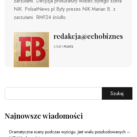
zarzutami. Decyzja prokuratury wobec byłego szefa
NIK PolsatNews.pl ​Były prezes NIK Marian B. z
zarzutami RMF24 źródło
redakcja@echobiznesu.pl
21081
POSTS
Szukaj
Najnowsze wiadomości
Dramatyczne sceny podczas wyścigu. Jest wielu poszkodowanych –