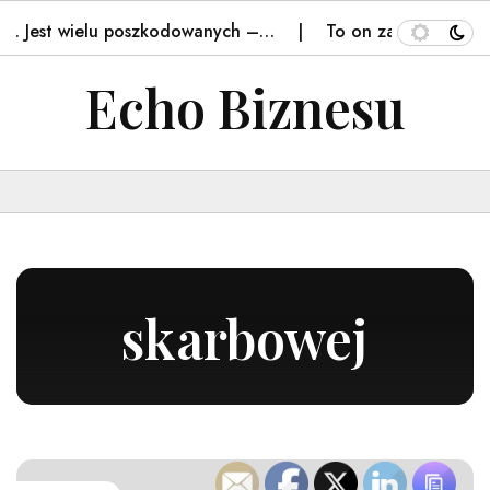
. Jest wielu poszkodowanych –…
To on zaorał świeżo w
Echo Biznesu
skarbowej