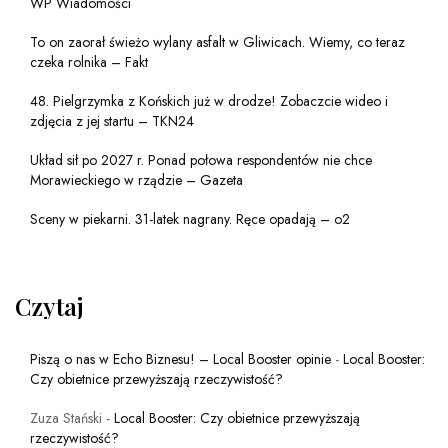
WP Wiadomości
To on zaorał świeżo wylany asfalt w Gliwicach. Wiemy, co teraz
czeka rolnika – Fakt
48. Pielgrzymka z Końskich już w drodze! Zobaczcie wideo i
zdjęcia z jej startu – TKN24
Układ sił po 2027 r. Ponad połowa respondentów nie chce
Morawieckiego w rządzie – Gazeta
Sceny w piekarni. 31-latek nagrany. Ręce opadają – o2
Czytaj
Piszą o nas w Echo Biznesu! – Local Booster opinie
-
Local Booster:
Czy obietnice przewyższają rzeczywistość?
Zuza Stański
-
Local Booster: Czy obietnice przewyższają
rzeczywistość?