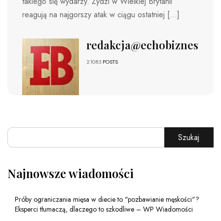
takiego się wydarzy. Żydzi w Wielkiej Brytanii
reagują na najgorszy atak w ciągu ostatniej […]
redakcja@echobiznesu.pl
21083
POSTS
Szukaj
Najnowsze wiadomości
Próby ograniczania mięsa w diecie to "pozbawianie męskości"?
Eksperci tłumaczą, dlaczego to szkodliwe – WP Wiadomości