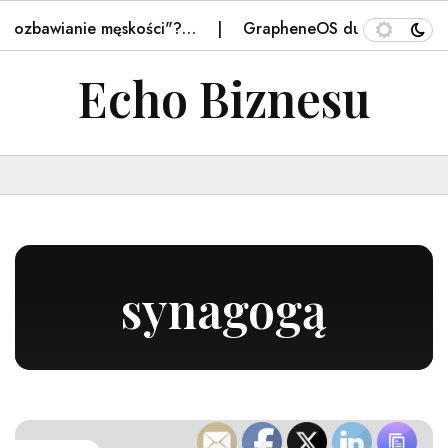
"pozbawianie męskości"?…
GrapheneOS duress PIN trigge
Echo Biznesu
synagogą