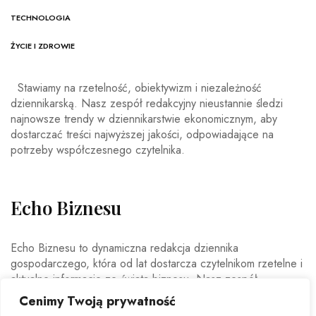
TECHNOLOGIA
ŻYCIE I ZDROWIE
Stawiamy na rzetelność, obiektywizm i niezależność
dziennikarską. Nasz zespół redakcyjny nieustannie śledzi
najnowsze trendy w dziennikarstwie ekonomicznym, aby
dostarczać treści najwyższej jakości, odpowiadające na
potrzeby współczesnego czytelnika.
Echo Biznesu
Echo Biznesu to dynamiczna redakcja dziennika
gospodarczego, która od lat dostarcza czytelnikom rzetelne i
aktualne informacje ze świata biznesu. Nasz zespół
doświadczonych dziennikarzy i ekspertów ekonomicznych
Cenimy Twoją prywatność
codziennie analizuje najważniejsze wydarzenia rynkowe,