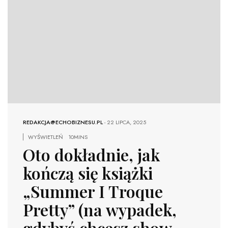
REDAKCJA@ECHOBIZNESU.PL
-
22 LIPCA, 2025
WYŚWIETLEŃ
10MINS
Oto dokładnie, jak
kończą się książki
„Summer I Troque
Pretty” (na wypadek,
gdybyś chcesz show