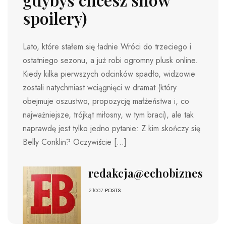
spoilery)
Lato, które stałem się ładnie Wróci do trzeciego i
ostatniego sezonu, a już robi ogromny plusk online.
Kiedy kilka pierwszych odcinków spadło, widzowie
zostali natychmiast wciągnięci w dramat (który
obejmuje oszustwo, propozycję małżeństwa i, co
najważniejsze, trójkąt miłosny, w tym braci), ale tak
naprawdę jest tylko jedno pytanie: Z kim skończy się
Belly Conklin? Oczywiście […]
redakcja@echobiznesu.pl
21007
POSTS