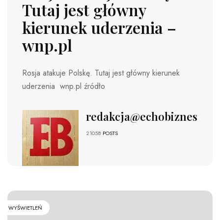
Tutaj jest główny
kierunek uderzenia –
wnp.pl
Rosja atakuje Polskę. Tutaj jest główny kierunek
uderzenia wnp.pl źródło
redakcja@echobiznesu.pl
21058
POSTS
WYŚWIETLEŃ