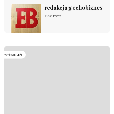
redakcja@echobiznesu.pl
21058
POSTS
WYŚWIETLEŃ