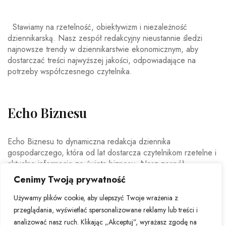
Stawiamy na rzetelność, obiektywizm i niezależność
dziennikarską. Nasz zespół redakcyjny nieustannie śledzi
najnowsze trendy w dziennikarstwie ekonomicznym, aby
dostarczać treści najwyższej jakości, odpowiadające na
potrzeby współczesnego czytelnika.
Echo Biznesu
Echo Biznesu to dynamiczna redakcja dziennika
gospodarczego, która od lat dostarcza czytelnikom rzetelne i
aktualne informacje ze świata biznesu. Nasz zespół
doświadczonych dziennikarzy i ekspertów ekonomicznych
Cenimy Twoją prywatność
codziennie analizuje najważniejsze wydarzenia rynkowe,
trendy gospodarcze oraz decyzje mające wpływ na polską i
Używamy plików cookie, aby ulepszyć Twoje wrażenia z
światową ekonomię.
przeglądania, wyświetlać spersonalizowane reklamy lub treści i
analizować nasz ruch. Klikając „Akceptuj”, wyrażasz zgodę na