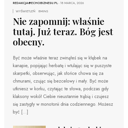
REDAKCJA@ECHOBIZNESU.PL
-
18 MARCA, 2026
WYŚWIETLEŃ
8MINS
Nie zapomnij: właśnie
tutaj. Już teraz. Bóg jest
obecny.
Być może właśnie teraz zwinąłeś się w kłębek na
kanapie, popijając herbatę i wtulając się w puszyste
skarpetki, obserwując, jak słońce chowa się za
chmurami, czując się bezcelowy i mały. Być może
utkniesz w korku, czytając te słowa, podczas gdy
klaksony wokół Ciebie nieustannie trąbią i czujesz
się zastygły w monotonii dnia codziennego. Możesz
być […]