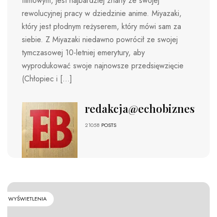
filmowym, jest najbardziej znany ze swojej
rewolucyjnej pracy w dziedzinie anime. Miyazaki,
który jest płodnym reżyserem, który mówi sam za
siebie. Z Miyazaki niedawno powrócił ze swojej
tymczasowej 10-letniej emerytury, aby
wyprodukować swoje najnowsze przedsięwzięcie
(Chłopiec i […]
redakcja@echobiznesu.pl
21058
POSTS
WYŚWIETLENIA