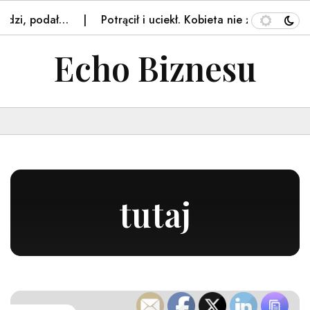
 podał…
Potrącił i uciekł. Kobieta nie żyje. Tragedia w…
Echo Biznesu
tutaj