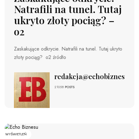
Natrafili na tunel. Tutaj
ukryto złoty pociąg? –
o2
Zaskakujące odkrycie. Natrafili na tunel. Tutaj ukryto
złoty pociąg? o2 źródło
redakcja@echobiznesu.pl
21058
POSTS
WYŚWIETLEŃ