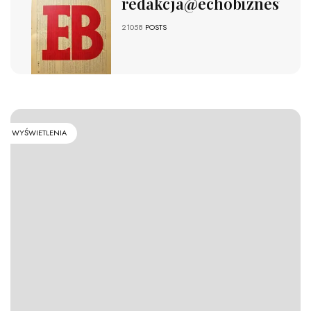
redakcja@echobiznesu.pl
21058
POSTS
WYŚWIETLENIA