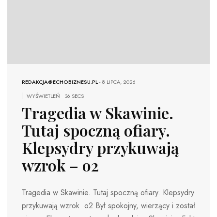
REDAKCJA@ECHOBIZNESU.PL
-
8 LIPCA, 2026
WYŚWIETLEŃ
36 SECS
Tragedia w Skawinie.
Tutaj spoczną ofiary.
Klepsydry przykuwają
wzrok – o2
Tragedia w Skawinie. Tutaj spoczną ofiary. Klepsydry
przykuwają wzrok o2 Był spokojny, wierzący i został