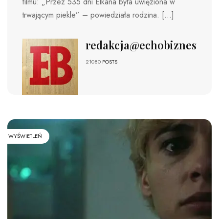
filmu: „Przez 535 dni Elkana była uwięziona w
trwającym piekle” – powiedziała rodzina. […]
redakcja@echobiznesu.pl
21080
POSTS
WYŚWIETLEŃ