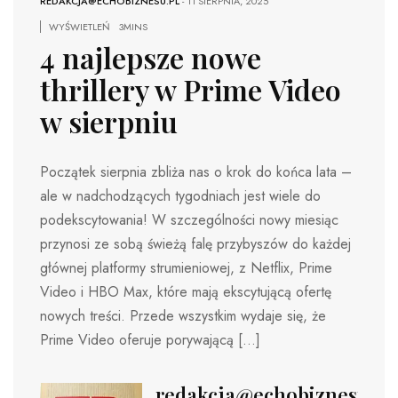
REDAKCJA@ECHOBIZNESU.PL
-
11 SIERPNIA, 2025
WYŚWIETLEŃ
3MINS
4 najlepsze nowe
thrillery w Prime Video
w sierpniu
Początek sierpnia zbliża nas o krok do końca lata –
ale w nadchodzących tygodniach jest wiele do
podekscytowania! W szczególności nowy miesiąc
przynosi ze sobą świeżą falę przybyszów do każdej
głównej platformy strumieniowej, z Netflix, Prime
Video i HBO Max, które mają ekscytującą ofertę
nowych treści. Przede wszystkim wydaje się, że
Prime Video oferuje porywającą […]
redakcja@echobiznesu.pl