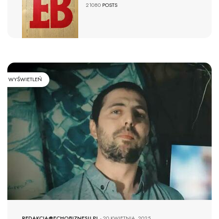
21080
POSTS
WYŚWIETLEŃ
REDAKCJA@ECHOBIZNESU.PL
-
20 KWIETNIA, 2025