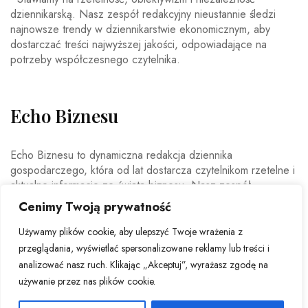
dziennikarską. Nasz zespół redakcyjny nieustannie śledzi
najnowsze trendy w dziennikarstwie ekonomicznym, aby
dostarczać treści najwyższej jakości, odpowiadające na
potrzeby współczesnego czytelnika.
Echo Biznesu
Echo Biznesu to dynamiczna redakcja dziennika
gospodarczego, która od lat dostarcza czytelnikom rzetelne i
aktualne informacje ze świata biznesu. Nasz zespół
doświadczonych dziennikarzy i ekspertów ekonomicznych
Cenimy Twoją prywatność
codziennie analizuje najważniejsze wydarzenia rynkowe,
trendy gospodarcze oraz decyzje mające wpływ na polską i
Używamy plików cookie, aby ulepszyć Twoje wrażenia z
światową ekonomię.
przeglądania, wyświetlać spersonalizowane reklamy lub treści i
analizować nasz ruch. Klikając „Akceptuj”, wyrażasz zgodę na
używanie przez nas plików cookie.