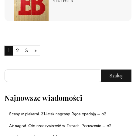
21077
POSTS
1
2
3
»
Szukaj
Najnowsze wiadomości
Sceny w piekarni. 31-latek nagrany. Ręce opadają – o2
Aż nagrał. Oto rzeczywistość w Tatrach. Poruszenie – o2