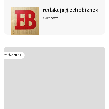
redakcja@echobiznesu.pl
21077
POSTS
WYŚWIETLEŃ