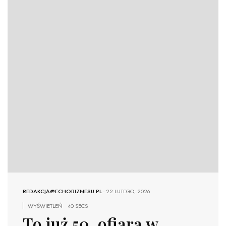
REDAKCJA@ECHOBIZNESU.PL
-
22 LUTEGO, 2026
WYŚWIETLEŃ
40 SECS
To już 50. ofiara w