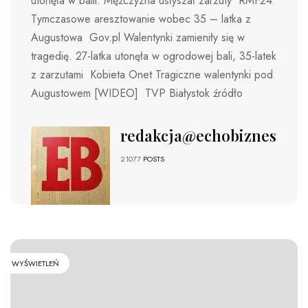
utonęła w balii. Mężczyzna usłyszał zarzuty RMF24
Tymczasowe aresztowanie wobec 35 – latka z
Augustowa Gov.pl Walentynki zamieniły się w
tragedię. 27-latka utonęła w ogrodowej bali, 35-latek
z zarzutami Kobieta Onet Tragiczne walentynki pod
Augustowem [WIDEO] TVP Białystok źródło
redakcja@echobiznesu.pl
21077
POSTS
WYŚWIETLEŃ