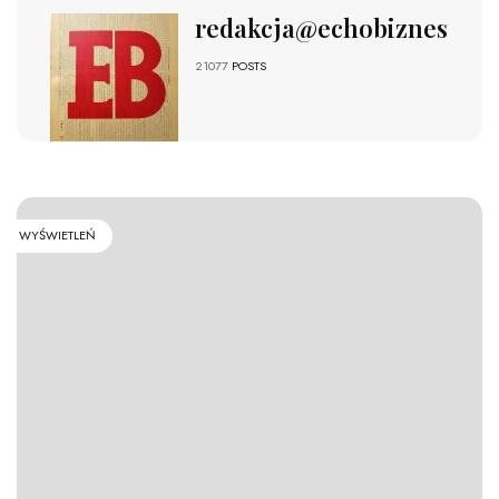
redakcja@echobiznesu.pl
21077
POSTS
WYŚWIETLEŃ