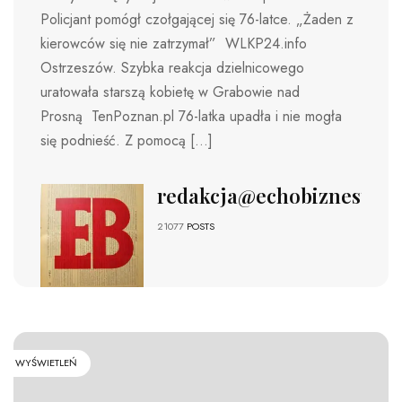
Policjant pomógł czołgającej się 76-latce. „Żaden z
kierowców się nie zatrzymał” WLKP24.info
Ostrzeszów. Szybka reakcja dzielnicowego
uratowała starszą kobietę w Grabowie nad
Prosną TenPoznan.pl 76-latka upadła i nie mogła
się podnieść. Z pomocą […]
redakcja@echobiznesu.pl
21077
POSTS
WYŚWIETLEŃ