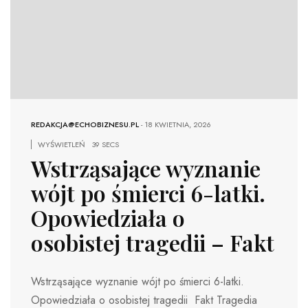
REDAKCJA@ECHOBIZNESU.PL
-
18 KWIETNIA, 2026
WYŚWIETLEŃ
39 SECS
Wstrząsające wyznanie
wójt po śmierci 6-latki.
Opowiedziała o
osobistej tragedii – Fakt
Wstrząsające wyznanie wójt po śmierci 6-latki.
Opowiedziała o osobistej tragedii Fakt Tragedia