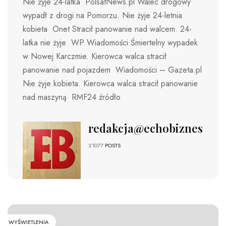
Nie żyje 24-latka PolsatNews.pl Walec drogowy
wypadł z drogi na Pomorzu. Nie żyje 24-letnia
kobieta Onet Stracił panowanie nad walcem. 24-
latka nie żyje WP Wiadomości Śmiertelny wypadek
w Nowej Karczmie. Kierowca walca stracił
panowanie nad pojazdem Wiadomości – Gazeta.pl
Nie żyje kobieta. Kierowca walca stracił panowanie
nad maszyną RMF24 źródło
redakcja@echobiznesu.pl
21077
POSTS
WYŚWIETLENIA