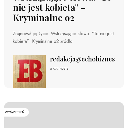
nie jest kobieta" –
Kryminalne o2
Zrujnował jej życie. Wstrząsające słowa. “To nie jest
kobieta” Kryminalne o2 źródło
redakcja@echobiznesu.pl
21077
POSTS
WYŚWIETLEŃ