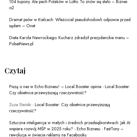
104 kupony. Ale pech Polaków w Lotto. To znów się stało – Biznes
o2
Dramat psów w Kielcach. Właściciel pseudohodowli odpowie przed
sądem – Onet
Dieta Karola Nawrockiego. Kucharz zdradził prezydenckie menu –
PolsatNews.pl
Czytaj
Piszą o nas w Echo Biznesu! – Local Booster opinie
-
Local Booster:
Czy obietnice przewyższają rzeczywistość?
Zuza Stański
-
Local Booster: Czy obietnice przewyższają
rzeczywistość?
Sztuczna inteligencja w małych i średnich przedsiębiorstwach: Jak AI
wspiera rozwój MŚP w 2025 roku? - Echo Biznesu
-
FastTony –
rewolucja w świecie reklamy na Facebooku