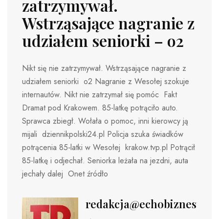
zatrzymywał.
Wstrząsające nagranie z
udziałem seniorki – o2
Nikt się nie zatrzymywał. Wstrząsające nagranie z
udziałem seniorki o2 Nagranie z Wesołej szokuje
internautów. Nikt nie zatrzymał się pomóc Fakt
Dramat pod Krakowem. 85-latkę potrąciło auto.
Sprawca zbiegł. Wołała o pomoc, inni kierowcy ją
mijali dziennikpolski24.pl Policja szuka świadków
potrącenia 85‑latki w Wesołej krakow.tvp.pl Potrącił
85-latkę i odjechał. Seniorka leżała na jezdni, auta
jechały dalej Onet źródło
redakcja@echobiznesu.pl