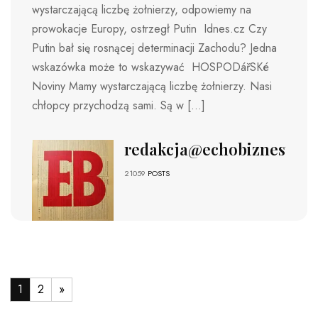
wystarczającą liczbę żołnierzy, odpowiemy na
prowokacje Europy, ostrzegł Putin Idnes.cz Czy
Putin bał się rosnącej determinacji Zachodu? Jedna
wskazówka może to wskazywać HOSPODářSKé
Noviny Mamy wystarczającą liczbę żołnierzy. Nasi
chłopcy przychodzą sami. Są w […]
redakcja@echobiznesu.pl
21059
POSTS
1
2
»