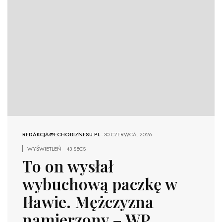
REDAKCJA@ECHOBIZNESU.PL
-
30 CZERWCA, 2026
WYŚWIETLEŃ
43 SECS
To on wysłał
wybuchową paczkę w
Iławie. Mężczyzna
namierzony – WP