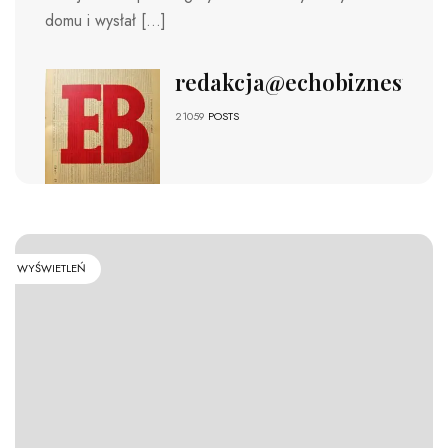
domu i wysłał […]
redakcja@echobiznesu.pl
21059
POSTS
WYŚWIETLEŃ