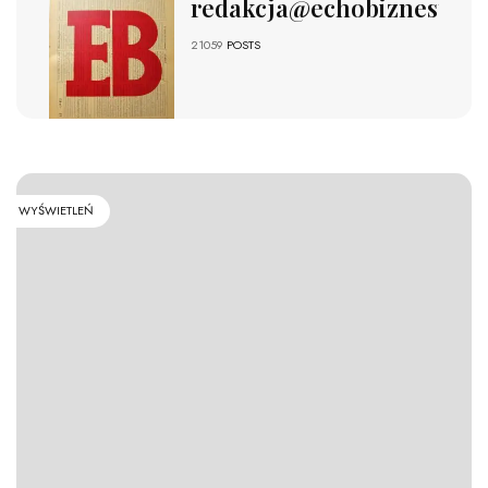
redakcja@echobiznesu.pl
21059
POSTS
WYŚWIETLEŃ