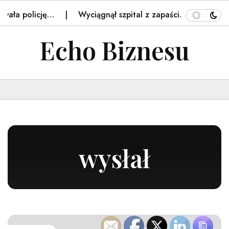
licję…
Wyciągnął szpital z zapaści. Teraz dyrektor odc
Echo Biznesu
wysłał