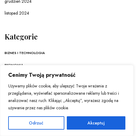
grudzień 2024
listopad 2024
Kategorie
BIZNES I TECHNOLOGIA
EKONOMIA
Cenimy Twoją prywatność
INFORMACJE ZE ŚWIATA
Używamy plików cookie, aby ulepszyć Twoje wrażenia z
KULTURA
przeglądania, wyświetlać spersonalizowane reklamy lub treści i
analizować nasz ruch. Klikając „Akceptuj”, wyrażasz zgodę na
NAUKA
używanie przez nas plików cookie.
POLSKA
Odrzuć
Akceptuj
TECHNOLOGIA