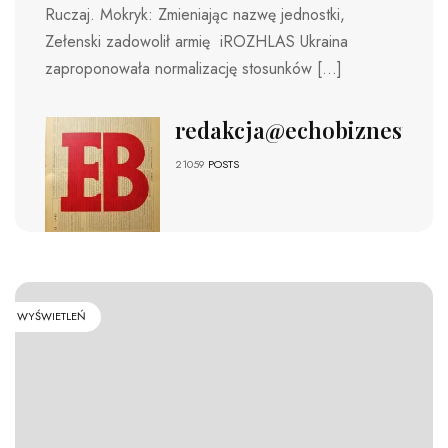
Ruczaj. Mokryk: Zmieniając nazwę jednostki,
Zełenski zadowolił armię iROZHLAS Ukraina
zaproponowała normalizację stosunków […]
redakcja@echobiznesu.pl
21059
POSTS
WYŚWIETLEŃ