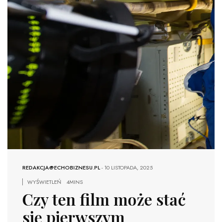
REDAKCJA@ECHOBIZNESU.PL
-
10 LISTOPADA, 2025
WYŚWIETLEŃ
4MINS
Czy ten film może stać
się pierwszym