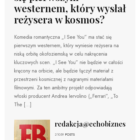
westernem, który wysłał
reżysera w kosmos?
Komedia romantyczna „I See You” ma stać się
pierwszym westernem, który wyniesie reżysera na
niską orbitę okołoziemską w celu nakręcenia
kluczowych scen. „I See You” nie będzie w całości
kręcony na orbicie, ale będzie łączył materiał z
przestrzeni kosmicznej z nagranymi materiałami
filmowymi. Za ten ambitny projekt odpowiadają
włoski producent Andrea Iervolino („Ferrari”, „To
The […]
redakcja@echobiznesu.pl
21059
POSTS