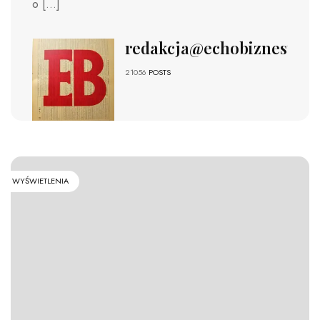
o […]
redakcja@echobiznesu.pl
21056
POSTS
WYŚWIETLENIA