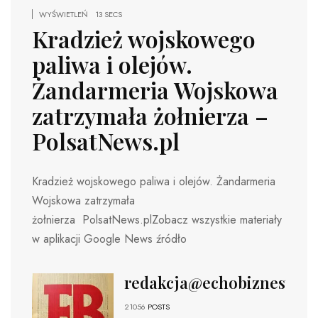
WYŚWIETLEŃ
13 SECS
Kradzież wojskowego
paliwa i olejów.
Żandarmeria Wojskowa
zatrzymała żołnierza –
PolsatNews.pl
Kradzież wojskowego paliwa i olejów. Żandarmeria
Wojskowa zatrzymała
żołnierza PolsatNews.plZobacz wszystkie materiały
w aplikacji Google News źródło
redakcja@echobiznesu.pl
21056
POSTS