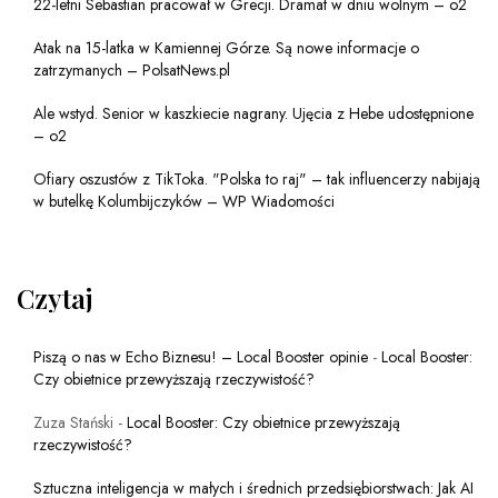
22-letni Sebastian pracował w Grecji. Dramat w dniu wolnym – o2
Atak na 15-latka w Kamiennej Górze. Są nowe informacje o
zatrzymanych – PolsatNews.pl
Ale wstyd. Senior w kaszkiecie nagrany. Ujęcia z Hebe udostępnione
– o2
Ofiary oszustów z TikToka. "Polska to raj" – tak influencerzy nabijają
w butelkę Kolumbijczyków – WP Wiadomości
Czytaj
Piszą o nas w Echo Biznesu! – Local Booster opinie
-
Local Booster:
Czy obietnice przewyższają rzeczywistość?
Zuza Stański
-
Local Booster: Czy obietnice przewyższają
rzeczywistość?
Sztuczna inteligencja w małych i średnich przedsiębiorstwach: Jak AI