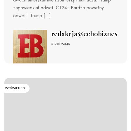
zapowiedział odwet CT24 „Bardzo poważny
odwet”. Trump […]
redakcja@echobiznesu.pl
21056
POSTS
WYŚWIETLEŃ