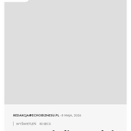
REDAKCJA@ECHOBIZNESU.PL
-
8 MAJA, 2026
WYŚWIETLEŃ
53 SECS