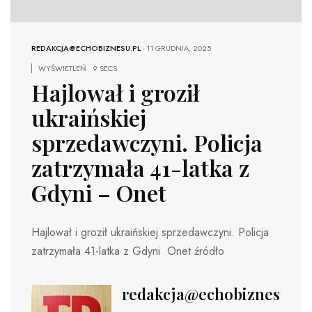
REDAKCJA@ECHOBIZNESU.PL
-
11 GRUDNIA, 2025
WYŚWIETLEŃ
9 SECS
Hajlował i groził
ukraińskiej
sprzedawczyni. Policja
zatrzymała 41-latka z
Gdyni – Onet
Hajlował i groził ukraińskiej sprzedawczyni. Policja
zatrzymała 41-latka z Gdyni Onet źródło
redakcja@echobiznesu.pl