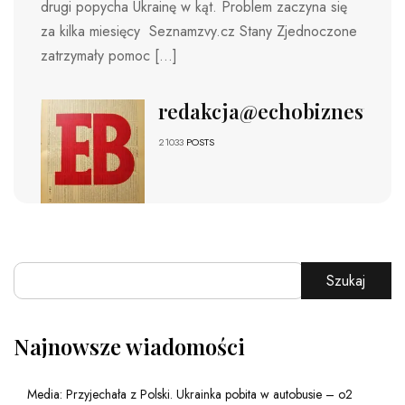
drugi popycha Ukrainę w kąt. Problem zaczyna się
za kilka miesięcy Seznamzvy.cz Stany Zjednoczone
zatrzymały pomoc […]
redakcja@echobiznesu.pl
21033
POSTS
Szukaj
Najnowsze wiadomości
Media: Przyjechała z Polski. Ukrainka pobita w autobusie – o2