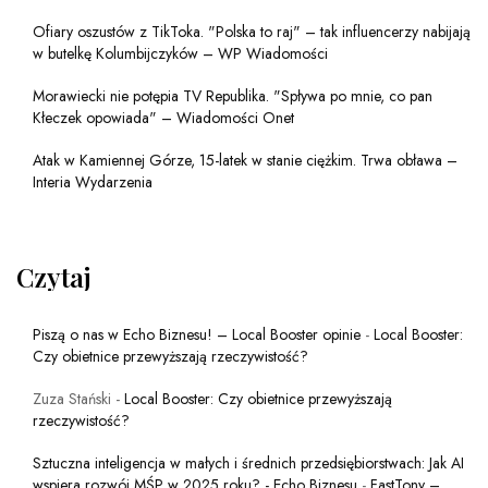
Ofiary oszustów z TikToka. "Polska to raj" – tak influencerzy nabijają
w butelkę Kolumbijczyków – WP Wiadomości
Morawiecki nie potępia TV Republika. "Spływa po mnie, co pan
Kłeczek opowiada" – Wiadomości Onet
Atak w Kamiennej Górze, 15-latek w stanie ciężkim. Trwa obława –
Interia Wydarzenia
Czytaj
Piszą o nas w Echo Biznesu! – Local Booster opinie
-
Local Booster:
Czy obietnice przewyższają rzeczywistość?
Zuza Stański
-
Local Booster: Czy obietnice przewyższają
rzeczywistość?
Sztuczna inteligencja w małych i średnich przedsiębiorstwach: Jak AI
wspiera rozwój MŚP w 2025 roku? - Echo Biznesu
-
FastTony –