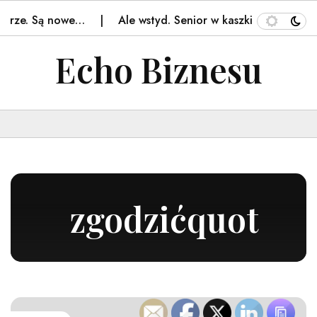
órze. Są nowe…
Ale wstyd. Senior w kaszkiecie nagrany
Echo Biznesu
zgodzićquot