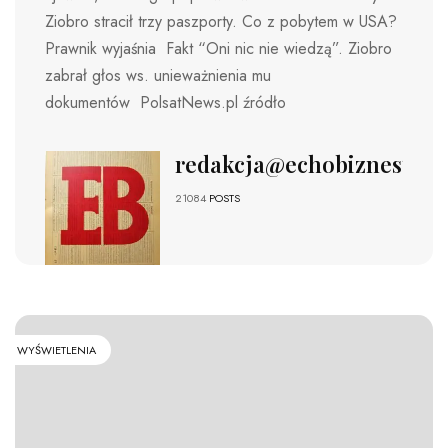
Ziobro stracił trzy paszporty. Co z pobytem w USA?
Prawnik wyjaśnia Fakt “Oni nic nie wiedzą”. Ziobro
zabrał głos ws. unieważnienia mu
dokumentów PolsatNews.pl źródło
redakcja@echobiznesu.pl
21084
POSTS
WYŚWIETLENIA