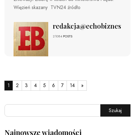
Więzień skazany TVN24 źródło
redakcja@echobiznesu.pl
21084
POSTS
1
2
3
4
5
6
7
14
»
Szukaj
Najnowsze wiadomości