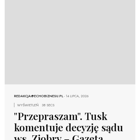
REDAKCJA@ECHOBIZNESU.PL
-
14 LIPCA, 2026
WYŚWIETLEŃ
38 SECS
"Przepraszam". Tusk
komentuje decyzję sądu
ws. Ziobry – Gazeta