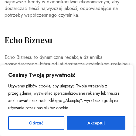
najnowsze trendy w dziennikarstwie ekonomicznym, aby
dostarczać treści najwyższej jakości, odpowiadające na
potrzeby współczesnego czytelnika.
Echo Biznesu
Echo Biznesu to dynamiczna redakcja dziennika
gospodarczego, która od lat dostarcza czytelnikom rzetelne i
aktualne informacje ze świata biznesu. Nasz zespół
Cenimy Twoją prywatność
doświadczonych dziennikarzy i ekspertów ekonomicznych
codziennie analizuje najważniejsze wydarzenia rynkowe,
Używamy plików cookie, aby ulepszyć Twoje wrażenia z
trendy gospodarcze oraz decyzje mające wpływ na polską i
przeglądania, wyświetlać spersonalizowane reklamy lub treści i
światową ekonomię.
analizować nasz ruch. Klikając „Akceptuj”, wyrażasz zgodę na
używanie przez nas plików cookie.
Odrzuć
Akceptuj
© Copyright 2026 - Echo Biznesu . All Rights Reserved