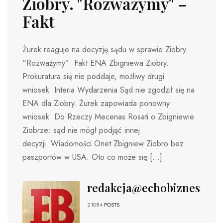
Ziobry. "Rozważymy" –
Fakt
Żurek reaguje na decyzję sądu w sprawie Ziobry.
“Rozważymy” Fakt ENA Zbigniewa Ziobry.
Prokuratura się nie poddaje, możliwy drugi
wniosek Interia Wydarzenia Sąd nie zgodził się na
ENA dla Ziobry. Żurek zapowiada ponowny
wniosek Do Rzeczy Mecenas Rosati o Zbigniewie
Ziobrze: sąd nie mógł podjąć innej
decyzji Wiadomości Onet Zbigniew Ziobro bez
paszportów w USA. Oto co może się […]
redakcja@echobiznesu.pl
21084
POSTS