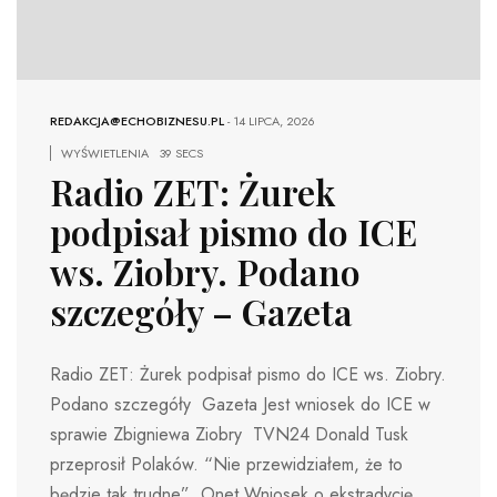
REDAKCJA@ECHOBIZNESU.PL
-
14 LIPCA, 2026
WYŚWIETLENIA
39 SECS
Radio ZET: Żurek
podpisał pismo do ICE
ws. Ziobry. Podano
szczegóły – Gazeta
Radio ZET: Żurek podpisał pismo do ICE ws. Ziobry.
Podano szczegóły Gazeta Jest wniosek do ICE w
sprawie Zbigniewa Ziobry TVN24 Donald Tusk
przeprosił Polaków. “Nie przewidziałem, że to
będzie tak trudne” Onet Wniosek o ekstradycję