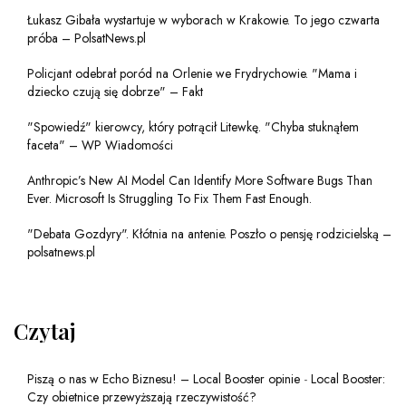
Łukasz Gibała wystartuje w wyborach w Krakowie. To jego czwarta
próba – PolsatNews.pl
Policjant odebrał poród na Orlenie we Frydrychowie. "Mama i
dziecko czują się dobrze" – Fakt
"Spowiedź" kierowcy, który potrącił Litewkę. "Chyba stuknąłem
faceta" – WP Wiadomości
Anthropic’s New AI Model Can Identify More Software Bugs Than
Ever. Microsoft Is Struggling To Fix Them Fast Enough.
"Debata Gozdyry". Kłótnia na antenie. Poszło o pensję rodzicielską –
polsatnews.pl
Czytaj
Piszą o nas w Echo Biznesu! – Local Booster opinie
-
Local Booster:
Czy obietnice przewyższają rzeczywistość?