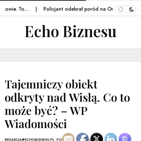
owie. To…
Policjant odebrał poród na Orlenie we Fryd
Echo Biznesu
Tajemniczy obiekt
odkryty nad Wisłą. Co to
może być? – WP
Wiadomości
REDAKCJA@ECHOBIZNESU.PL
-
POLSKA
- 6 WRZEŚNIA, 2025