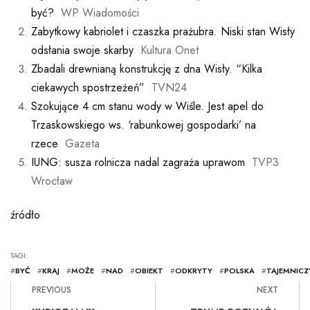
być?
WP Wiadomości
Zabytkowy kabriolet i czaszka prażubra. Niski stan Wisły
odsłania swoje skarby
Kultura Onet
Zbadali drewnianą konstrukcję z dna Wisły. “Kilka
ciekawych spostrzeżeń”
TVN24
Szokujące 4 cm stanu wody w Wiśle. Jest apel do
Trzaskowskiego ws. ‘rabunkowej gospodarki’ na
rzece
Gazeta
IUNG: susza rolnicza nadal zagraża uprawom
TVP3
Wrocław
źródło
TAGI:
#
BYĆ
#
KRAJ
#
MOŻE
#
NAD
#
OBIEKT
#
ODKRYTY
#
POLSKA
#
TAJEMNICZ
PREVIOUS
NEXT