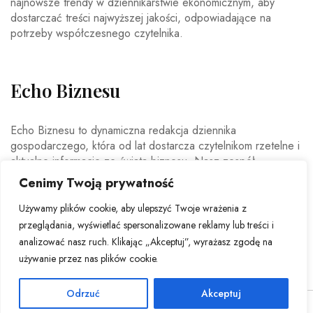
najnowsze trendy w dziennikarstwie ekonomicznym, aby
dostarczać treści najwyższej jakości, odpowiadające na
potrzeby współczesnego czytelnika.
Echo Biznesu
Echo Biznesu to dynamiczna redakcja dziennika
gospodarczego, która od lat dostarcza czytelnikom rzetelne i
aktualne informacje ze świata biznesu. Nasz zespół
doświadczonych dziennikarzy i ekspertów ekonomicznych
Cenimy Twoją prywatność
codziennie analizuje najważniejsze wydarzenia rynkowe,
trendy gospodarcze oraz decyzje mające wpływ na polską i
Używamy plików cookie, aby ulepszyć Twoje wrażenia z
światową ekonomię.
przeglądania, wyświetlać spersonalizowane reklamy lub treści i
analizować nasz ruch. Klikając „Akceptuj”, wyrażasz zgodę na
używanie przez nas plików cookie.
Odrzuć
Akceptuj
© Copyright 2026 - Echo Biznesu . All Rights Reserved