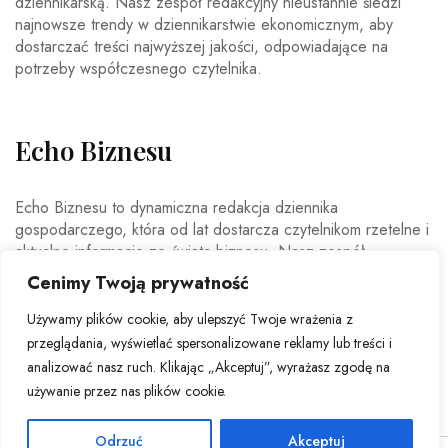
dziennikarską. Nasz zespół redakcyjny nieustannie śledzi
najnowsze trendy w dziennikarstwie ekonomicznym, aby
dostarczać treści najwyższej jakości, odpowiadające na
potrzeby współczesnego czytelnika.
Echo Biznesu
Echo Biznesu to dynamiczna redakcja dziennika
gospodarczego, która od lat dostarcza czytelnikom rzetelne i
aktualne informacje ze świata biznesu. Nasz zespół
doświadczonych dziennikarzy i ekspertów ekonomicznych
Cenimy Twoją prywatność
codziennie analizuje najważniejsze wydarzenia rynkowe,
trendy gospodarcze oraz decyzje mające wpływ na polską i
Używamy plików cookie, aby ulepszyć Twoje wrażenia z
światową ekonomię.
przeglądania, wyświetlać spersonalizowane reklamy lub treści i
analizować nasz ruch. Klikając „Akceptuj”, wyrażasz zgodę na
używanie przez nas plików cookie.
Odrzuć
Akceptuj