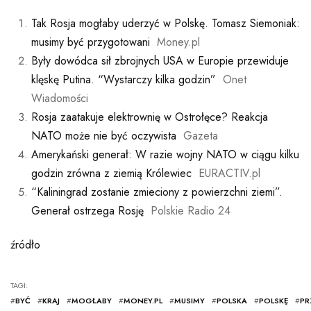
Tak Rosja mogłaby uderzyć w Polskę. Tomasz Siemoniak:
musimy być przygotowani
Money.pl
Były dowódca sił zbrojnych USA w Europie przewiduje
klęskę Putina. “Wystarczy kilka godzin”
Onet
Wiadomości
Rosja zaatakuje elektrownię w Ostrołęce? Reakcja
NATO może nie być oczywista
Gazeta
Amerykański generał: W razie wojny NATO w ciągu kilku
godzin zrówna z ziemią Królewiec
EURACTIV.pl
“Kaliningrad zostanie zmieciony z powierzchni ziemi”.
Generał ostrzega Rosję
Polskie Radio 24
źródło
TAGI:
#
BYĆ
#
KRAJ
#
MOGŁABY
#
MONEY.PL
#
MUSIMY
#
POLSKA
#
POLSKĘ
#
PR