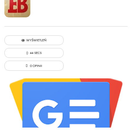
WYŚWIETLEŃ
44 SECS
0 OPINII