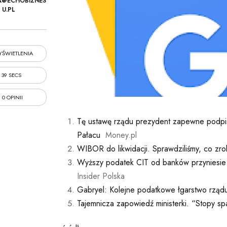
A@ECHOBIZNES
U.PL
ŚWIETLENIA
39 SECS
0 OPINII
Tę ustawę rządu prezydent zapewne podpisz
Pałacu
Money.pl
WIBOR do likwidacji. Sprawdziliśmy, co zrob
Wyższy podatek CIT od banków przyniesie
Insider Polska
Gabryel: Kolejne podatkowe łgarstwo rząd
Tajemnicza zapowiedź ministerki. “Stopy sp