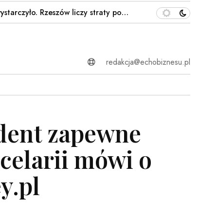
czyło. Rzeszów liczy straty po…
Polskie miasto pod wod
redakcja@echobiznesu.pl
ydent zapewne
ncelarii mówi o
y.pl