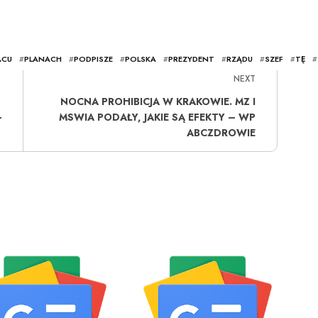
ACU
#
PLANACH
#
PODPISZE
#
POLSKA
#
PREZYDENT
#
RZĄDU
#
SZEF
#
TĘ
#
NEXT
NOCNA PROHIBICJA W KRAKOWIE. MZ I
–
MSWIA PODAŁY, JAKIE SĄ EFEKTY – WP
ABCZDROWIE