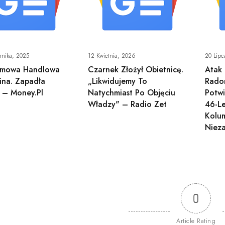
rnika, 2025
12 Kwietnia, 2026
20 Lipc
mowa Handlowa
Czarnek Złożył Obietnicę.
Atak
ina. Zapadła
„Likwidujemy To
Radom
 – Money.pl
Natychmiast Po Objęciu
Potw
Władzy" – Radio Zet
46-L
Kolum
Niez
0
Article Rating