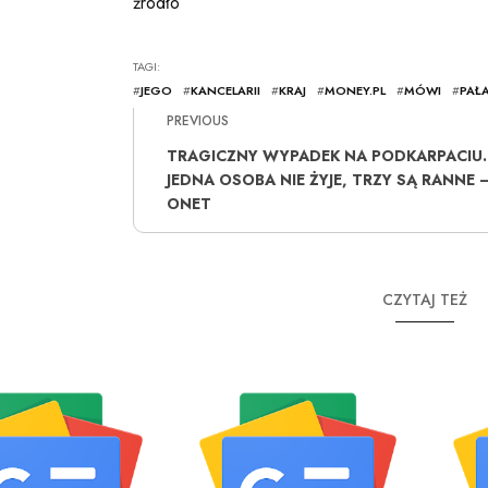
źródło
TAGI:
#
JEGO
#
KANCELARII
#
KRAJ
#
MONEY.PL
#
MÓWI
#
PAŁ
PREVIOUS
TRAGICZNY WYPADEK NA PODKARPACIU.
JEDNA OSOBA NIE ŻYJE, TRZY SĄ RANNE 
ONET
CZYTAJ TEŻ