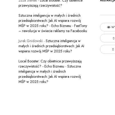
Zuza Stański
-
Local Booster: Czy obietnice
REDAKCJ
przewyższają rzeczywistość?
Sztuczna inteligencja w małych i średnich
przedsiębiorstwach: Jak AI wspiera rozwój
MŚP w 2025 roku? - Echo Biznesu
-
FastTony
WY
– rewolucja w świecie reklamy na Facebooku
Jurek Gnidowski
-
Sztuczna inteligencja w
małych i średnich przedsiębiorstwach: Jak AI
wspiera rozwój MŚP w 2025 roku?
Local Booster: Czy obietnice przewyższają
rzeczywistość? - Echo Biznesu
-
Sztuczna
inteligencja w małych i średnich
przedsiębiorstwach: Jak AI wspiera rozwój
MŚP w 2025 roku?