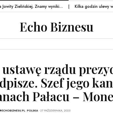
ty Zielińskiej. Znamy wyniki…
Kilka godzin ulewy wystar
Echo Biznesu
 ustawę rządu prez
dpisze. Szef jego ka
anach Pałacu – Mone
@ECHOBIZNESU.PL
-
POLSKA
- 27 PAŹDZIERNIKA, 2025