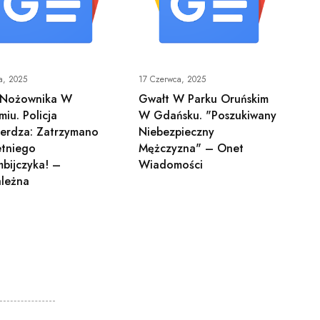
a, 2025
17 Czerwca, 2025
 Nożownika W
Gwałt W Parku Oruńskim
iu. Policja
W Gdańsku. "Poszukiwany
ierdza: Zatrzymano
Niebezpieczny
etniego
Mężczyzna" – Onet
bijczyka! –
Wiadomości
ależna