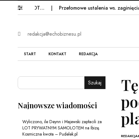
łacili za LOT…
Przełomowe ustalenia ws. zaginięcia Jowi
redakcja@echobiznesu.pl
START
KONTAKT
REDAKCJA
Tę
Szukaj
po
Najnowsze wiadomości
pl
Wyliczono, ile Deynn i Majewski zapłacili za
LOT PRYWATNYM SAMOLOTEM na Ibizę.
Kosmiczna kwota – Pudelek.pl
REDAKCJA