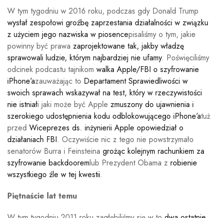
W tym tygodniu w 2016 roku, podczas gdy Donald Trump
wysłał zespołowi groźbę zaprzestania działalności w związku
z użyciem jego nazwiska w piosence
pisaliśmy o tym, jakie
powinny być prawa
zaprojektowane tak, jakby władzę
sprawowali ludzie, którym najbardziej nie ufamy
. Poświęciliśmy
odcinek podcastu tajnikom
walka Apple/FBI o szyfrowanie
iPhone’a
zauważając to
Departament Sprawiedliwości w
swoich sprawach wskazywał na test, który w rzeczywistości
nie istniał
i jaki może być Apple
zmuszony do ujawnienia i
szerokiego udostępnienia kodu odblokowującego iPhone’a
tuż
przed
Wiceprezes ds. inżynierii Apple opowiedział o
działaniach FBI
. Oczywiście nic z tego nie powstrzymało
senatorów Burra i Feinsteina
grożąc kolejnym rachunkiem za
szyfrowanie backdoorem
lub Prezydent Obama z
robienie
wszystkiego źle w tej kwestii
.
Piętnaście lat temu
W tym tygodniu 2011 roku zagłębiliśmy się w to
dwa ostatnie