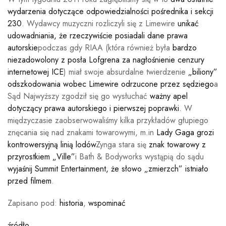
wydarzenia dotyczące odpowiedzialności pośrednika i sekcji
230
. Wydawcy muzyczni rozliczyli się z Limewire
unikać
udowadniania, że ​​rzeczywiście posiadali dane prawa
autorskie
podczas gdy RIAA (która również była
bardzo
niezadowolony z posła Lofgrena za nagłośnienie cenzury
internetowej ICE
) miał swoje absurdalne twierdzenie
„biliony”
odszkodowania wobec Limewire odrzucone przez sędziego
a
Sąd Najwyższy zgodził się go wysłuchać
ważny apel
dotyczący prawa autorskiego i pierwszej poprawki
. W
międzyczasie zaobserwowaliśmy kilka przykładów głupiego
znęcania się nad znakami towarowymi, m.in
Lady Gaga grozi
kontrowersyjną linią lodów
Zynga stara się
znak towarowy z
przyrostkiem „Ville”
i Bath & Bodyworks wystąpią do sądu
wyjaśnij Summit Entertainment, że słowo „zmierzch” istniało
przed filmem
.
Zapisano pod:
historia
,
wspominać
źródło