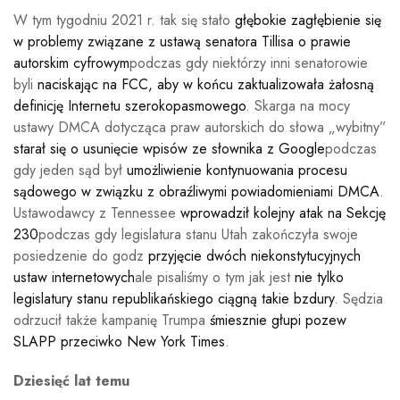
W tym tygodniu 2021 r. tak się stało
głębokie zagłębienie się
w problemy związane z ustawą senatora Tillisa o prawie
autorskim cyfrowym
podczas gdy niektórzy inni senatorowie
byli
naciskając na FCC, aby w końcu zaktualizowała żałosną
definicję Internetu szerokopasmowego
. Skarga na mocy
ustawy DMCA dotycząca praw autorskich do słowa „wybitny”
starał się o usunięcie wpisów ze słownika z Google
podczas
gdy jeden sąd był
umożliwienie kontynuowania procesu
sądowego w związku z obraźliwymi powiadomieniami DMCA
.
Ustawodawcy z Tennessee
wprowadził kolejny atak na Sekcję
230
podczas gdy legislatura stanu Utah zakończyła swoje
posiedzenie do godz
przyjęcie dwóch niekonstytucyjnych
ustaw internetowych
ale pisaliśmy o tym jak jest
nie tylko
legislatury stanu republikańskiego ciągną takie bzdury
. Sędzia
odrzucił także kampanię Trumpa
śmiesznie głupi pozew
SLAPP przeciwko New York Times
.
Dziesięć lat temu