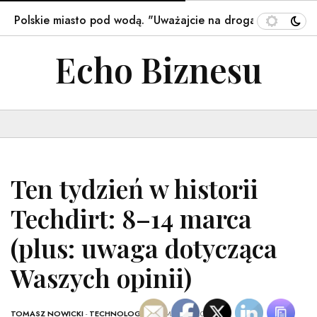
olskie miasto pod wodą. "Uważajcie na drogach". Są…
T
Echo Biznesu
Ten tydzień w historii
Techdirt: 8–14 marca
(plus: uwaga dotycząca
Waszych opinii)
TOMASZ NOWICKI
-
TECHNOLOGIA
- 15 MARCA, 2026