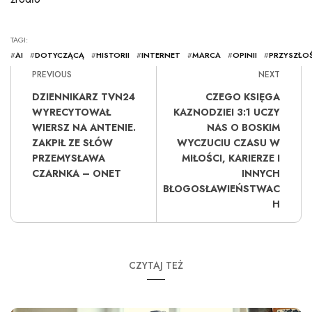
TAGI:
#
AI
#
DOTYCZĄCĄ
#
HISTORII
#
INTERNET
#
MARCA
#
OPINII
#
PRZYSZŁO
PREVIOUS
NEXT
DZIENNIKARZ TVN24
CZEGO KSIĘGA
WYRECYTOWAŁ
KAZNODZIEI 3:1 UCZY
WIERSZ NA ANTENIE.
NAS O BOSKIM
ZAKPIŁ ZE SŁÓW
WYCZUCIU CZASU W
PRZEMYSŁAWA
MIŁOŚCI, KARIERZE I
CZARNKA – ONET
INNYCH
BŁOGOSŁAWIEŃSTWAC
H
CZYTAJ TEŻ