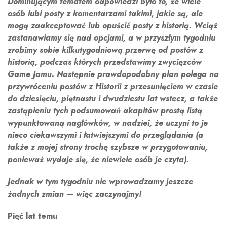
Dominującym tematem odpowiedzi było to, że wiele
osób lubi posty z komentarzami takimi, jakie są, ale
mogą zaakceptować lub opuścić posty z historią. Wciąż
zastanawiamy się nad opcjami, a w przyszłym tygodniu
zrobimy sobie kilkutygodniową przerwę od postów z
historią, podczas których przedstawimy zwycięzców
Game Jamu. Następnie prawdopodobny plan polega na
przywróceniu postów z Historii z przesunięciem w czasie
do dziesięciu, piętnastu i dwudziestu lat wstecz, a także
zastąpieniu tych podsumowań akapitów prostą listą
wypunktowaną nagłówków, w nadziei, że uczyni to je
nieco ciekawszymi i łatwiejszymi do przeglądania (a
także z mojej strony trochę szybsze w przygotowaniu,
ponieważ wydaje się, że niewiele osób je czyta).
Jednak w tym tygodniu nie wprowadzamy jeszcze
żadnych zmian
—
więc zaczynajmy!
Pięć lat temu