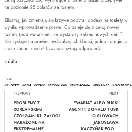
cenią oszczędności wynikające z toalet o niskim przepływie
na poziomie 25 dolarów za toaletę.
Zilustruj, jak zmieniają się krzywe popytu i podaży na toalety w
wyniku wprowadzenia prawa. Co dzieje się z ceną nowej
toalety (pod warunkiem, że wystarczy zakres nowych cen)?
Kto zyskuje na prawie: hydraulicy, ich klienci, jedno i drugie, a
może żadne z nich? Uzasadnij swoją odpowiedź.
źródło
TAGI:
#
BUDŻET
#
CEN
#
CENY
#
ECONLOG
#
EKONOMIA
#
FINANSE
#
GOSPODA
PREVIOUS
NEXT
PROBLEMY Z
"WARIAT ALBO RUSKI
KOREAŃSKIMI
AGENT". DONALD TUSK
CZOŁGAMI K1. ZAŁOGI
O SŁOWACH
NARAŻONE NA
JAROSŁAWA
EKSTREMALNE
KACZYŃSKIEGO –