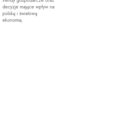
trendy gospodarcze oraz
decyzje mające wpływ na
polską i światową
ekonomię.