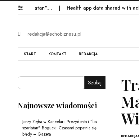
"lex szarlatan".…
Health app data shared with advertis
redakcja@echobiznesu.pl
START
KONTAKT
REDAKCJA
Tr
Szukaj
Ma
Najnowsze wiadomości
Wi
Jerzy Zięba w Kancelarii Prezydenta i "lex
szarlatan". Bogucki: Czasami popełnia się
błędy – Gazeta
REDAKCJA