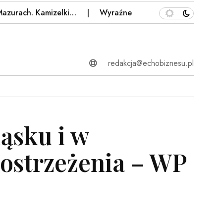
ch. Kamizelki…
Wyraźne pokoleniowe pęknięcie. Sonda
redakcja@echobiznesu.pl
ąsku i w
 ostrzeżenia – WP