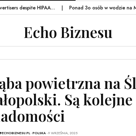
ers despite HIPAA…
Ponad 3o osób w wodzie na Mazura
Echo Biznesu
ąba powietrzna na Śl
łopolski. Są kolejne
adomości
@ECHOBIZNESU.PL
-
POLSKA
- 9 WRZEŚNIA, 2025