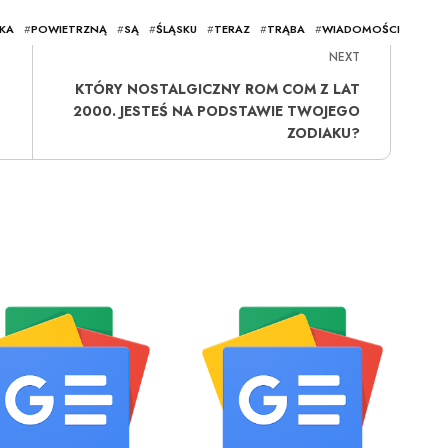
KA
#
POWIETRZNĄ
#
SĄ
#
ŚLĄSKU
#
TERAZ
#
TRĄBA
#
WIADOMOŚCI
NEXT
KTÓRY NOSTALGICZNY ROM COM Z LAT
2000. JESTEŚ NA PODSTAWIE TWOJEGO
ZODIAKU?