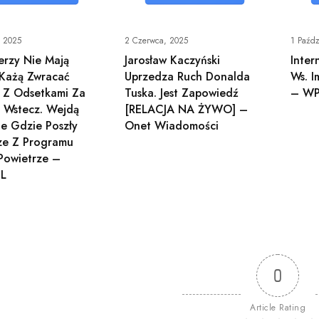
, 2025
2 Czerwca, 2025
1 Paźdz
erzy Nie Mają
Jarosław Kaczyński
Inter
. Każą Zwracać
Uprzedza Ruch Donalda
Ws. I
 Z Odsetkami Za
Tuska. Jest Zapowiedź
– WPo
t Wstecz. Wejdą
[RELACJA NA ŻYWO] –
e Gdzie Poszły
Onet Wiadomości
ze Z Programu
Powietrze –
PL
0
Article Rating