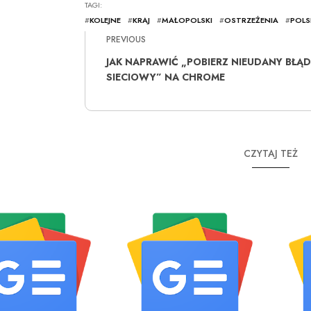
TAGI:
#
KOLEJNE
#
KRAJ
#
MAŁOPOLSKI
#
OSTRZEŻENIA
#
POLS
PREVIOUS
JAK NAPRAWIĆ „POBIERZ NIEUDANY BŁĄD
SIECIOWY” NA CHROME
CZYTAJ TEŻ