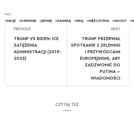
TAGI:
#
AKCJE
#
DZIENNIK
#
JEDNEJ
#
KAMERĄ
#
KRAJ
#
MĘŻCZYZNA
#
MŁODY
#
N
PREVIOUS
NEXT
TRUMP VS BIDEN: ICE
TRUMP PRZERWAŁ
ZATĘŻENIA
SPOTKANIE Z ZELENSKI
ADMINISTRACJI (2019-
I PRZYWÓDCAMI
2025)
EUROPEJSKIMI, ABY
ZADZWONIĆ DO
PUTINA –
WIADOMOŚCI
CZYTAJ TEŻ