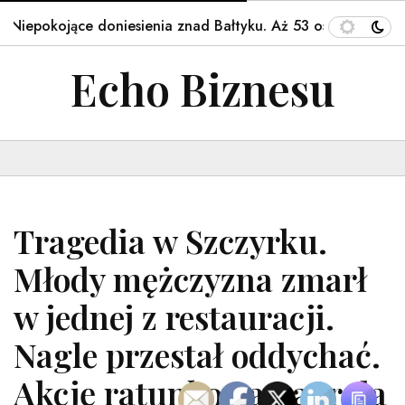
epokojące doniesienia znad Bałtyku. Aż 53 osoby z…
K
Echo Biznesu
Tragedia w Szczyrku.
Młody mężczyzna zmarł
w jednej z restauracji.
Nagle przestał oddychać.
Akcję ratunkową nagrała