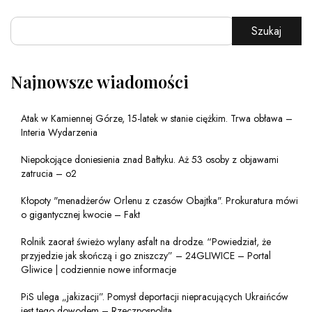
Szukaj
Najnowsze wiadomości
Atak w Kamiennej Górze, 15-latek w stanie ciężkim. Trwa obława –
Interia Wydarzenia
Niepokojące doniesienia znad Bałtyku. Aż 53 osoby z objawami
zatrucia – o2
Kłopoty "menadżerów Orlenu z czasów Obajtka". Prokuratura mówi
o gigantycznej kwocie – Fakt
Rolnik zaorał świeżo wylany asfalt na drodze. “Powiedział, że
przyjedzie jak skończą i go zniszczy” – 24GLIWICE – Portal
Gliwice | codziennie nowe informacje
PiS ulega „jakizacji”. Pomysł deportacji niepracujących Ukraińców
jest tego dowodem – Rzeczpospolita