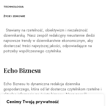
TECHNOLOGIA
ŻYCIE I ZDROWIE
Stawiamy na rzetelność, obiektywizm i niezależność
dziennikarską. Nasz zespół redakcyjny nieustannie śledzi
najnowsze trendy w dziennikarstwie ekonomicznym, aby
dostarczać treści najwyższej jakości, odpowiadające na
potrzeby współczesnego czytelnika.
Echo Biznesu
Echo Biznesu to dynamiczna redakcja dziennika
gospodarczego, która od lat dostarcza czytelnikom rzetelne i
aktualne informacje ze świata biznesu. Nasz zespół
doświadczonych dziennikarzy i ekspertów ekonomicznych
Cenimy Twoją prywatność
codziennie analizuje najważniejsze wydarzenia rynkowe,