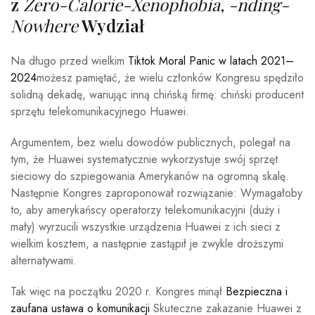
z
Zero-Calorie-Xenophobia, -nding-
Nowhere
Wydział
Na długo przed wielkim
Tiktok Moral Panic w latach 2021–
2024
możesz pamiętać, że wielu członków Kongresu spędziło
solidną dekadę, wariując inną chińską firmę: chiński producent
sprzętu telekomunikacyjnego Huawei.
Argumentem, bez wielu dowodów publicznych, polegał na
tym, że Huawei systematycznie wykorzystuje swój sprzęt
sieciowy do szpiegowania Amerykanów na ogromną skalę.
Następnie Kongres zaproponował rozwiązanie: Wymagałoby
to, aby amerykańscy operatorzy telekomunikacyjni (duży i
mały) wyrzucili wszystkie urządzenia Huawei z ich sieci z
wielkim kosztem, a następnie zastąpił je zwykle droższymi
alternatywami.
Tak więc na początku 2020 r. Kongres minął
Bezpieczna i
zaufana ustawa o komunikacji
Skuteczne zakazanie Huawei z