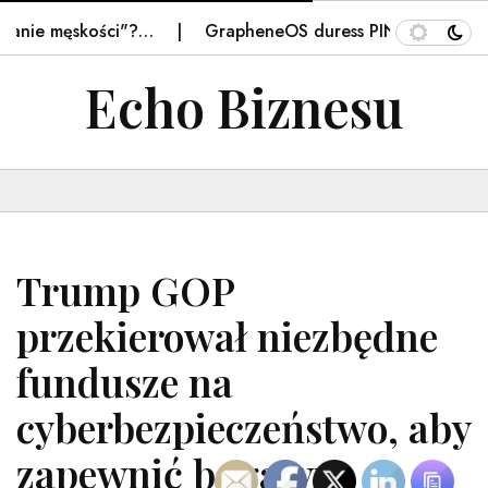
e męskości"?…
GrapheneOS duress PIN triggers a feder
Echo Biznesu
Trump GOP
przekierował niezbędne
fundusze na
cyberbezpieczeństwo, aby
zapewnić bogatym