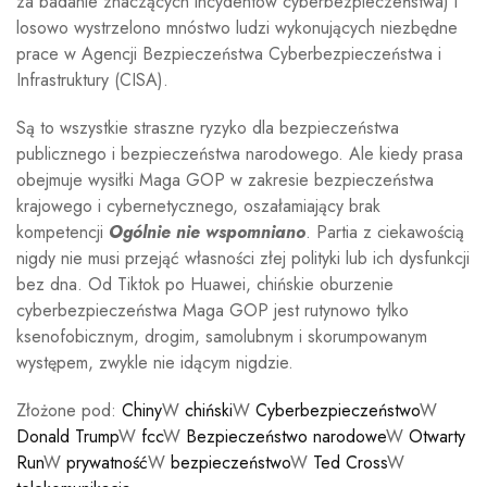
za badanie znaczących incydentów cyberbezpieczeństwa) i
losowo wystrzelono mnóstwo ludzi wykonujących niezbędne
prace w Agencji Bezpieczeństwa Cyberbezpieczeństwa i
Infrastruktury (CISA).
Są to wszystkie straszne ryzyko dla bezpieczeństwa
publicznego i bezpieczeństwa narodowego. Ale kiedy prasa
obejmuje wysiłki Maga GOP w zakresie bezpieczeństwa
krajowego i cybernetycznego, oszałamiający brak
kompetencji
Ogólnie nie wspomniano
. Partia z ciekawością
nigdy nie musi przejąć własności złej polityki lub ich dysfunkcji
bez dna. Od Tiktok po Huawei, chińskie oburzenie
cyberbezpieczeństwa Maga GOP jest rutynowo tylko
ksenofobicznym, drogim, samolubnym i skorumpowanym
występem, zwykle nie idącym nigdzie.
Złożone pod:
Chiny
W
chiński
W
Cyberbezpieczeństwo
W
Donald Trump
W
fcc
W
Bezpieczeństwo narodowe
W
Otwarty
Run
W
prywatność
W
bezpieczeństwo
W
Ted Cross
W