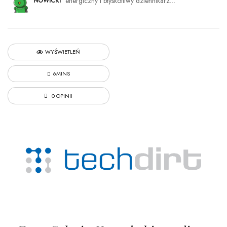
energiczny i błyskotliwy dziennikarz…
NOWICKI
WYŚWIETLEŃ
6MINS
0 OPINII