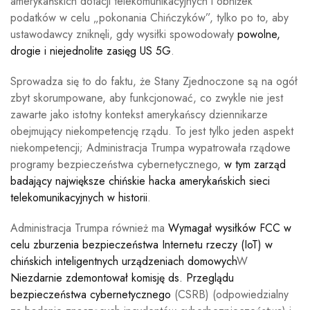
amerykańskich dotacji telekomunikacyjnych i obniżek
podatków w celu „pokonania Chińczyków”, tylko po to, aby
ustawodawcy zniknęli, gdy wysiłki spowodowały
powolne,
drogie i niejednolite zasięg US 5G
.
Sprowadza się to do faktu, że Stany Zjednoczone są na ogół
zbyt skorumpowane, aby funkcjonować, co zwykle nie jest
zawarte jako istotny kontekst amerykańscy dziennikarze
obejmujący niekompetencję rządu. To jest tylko jeden aspekt
niekompetencji; Administracja Trumpa wypatrowała rządowe
programy bezpieczeństwa cybernetycznego,
w tym zarząd
badający największe chińskie hacka amerykańskich sieci
telekomunikacyjnych w historii
.
Administracja Trumpa również ma
Wymagał wysiłków FCC w
celu zburzenia bezpieczeństwa Internetu rzeczy (IoT) w
chińskich inteligentnych urządzeniach domowych
W
Niezdarnie zdemontował komisję ds. Przeglądu
bezpieczeństwa cybernetycznego
(CSRB) (odpowiedzialny