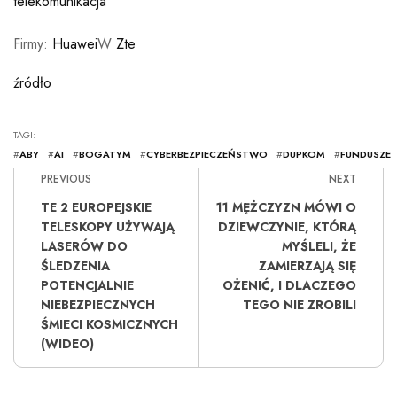
telekomunikacja
Firmy:
Huawei
W
Zte
źródło
TAGI:
#
ABY
#
AI
#
BOGATYM
#
CYBERBEZPIECZEŃSTWO
#
DUPKOM
#
FUNDUSZE
PREVIOUS
NEXT
TE 2 EUROPEJSKIE
11 MĘŻCZYZN MÓWI O
TELESKOPY UŻYWAJĄ
DZIEWCZYNIE, KTÓRĄ
LASERÓW DO
MYŚLELI, ŻE
ŚLEDZENIA
ZAMIERZAJĄ SIĘ
POTENCJALNIE
OŻENIĆ, I DLACZEGO
NIEBEZPIECZNYCH
TEGO NIE ZROBILI
ŚMIECI KOSMICZNYCH
(WIDEO)